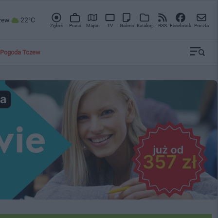
zew
22°C
Zgłoś
Praca
Mapa
TV
Galeria
Katalog
RSS
Facebook
Poczta
Pogoda Tczew