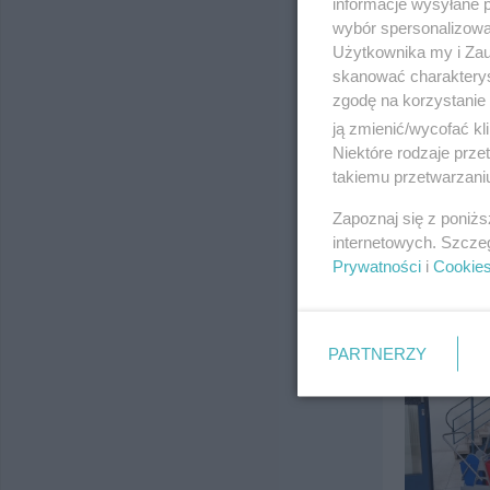
informacje wysyłane 
wybór spersonalizowan
Użytkownika my i Zau
skanować charakterys
zgodę na korzystanie 
ją zmienić/wycofać kl
Niektóre rodzaje prz
takiemu przetwarzaniu
Zapoznaj się z poniż
internetowych. Szcze
Prywatności
i
Cookie
PARTNERZY