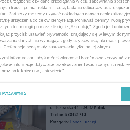
przez urządzenie czy dane przeglądania w celu zapewniania sperson
ych treści, pomiar reklam i treści, badanie odbiorców oraz ulepszan
Eden Dom Pogrzebowy - Usługi P
fani Partnerzy możemy używać dokładnych danych geolokalizacyjn
ul. 30 Stycznia 10/2, 83-110 Tczew
tykę urządzenia do celów identyfikacji. Ponieważ cenimy Twoją pry
Telefon:
535437437
z tych technologii poprzez kliknięcie „Akceptuję”. Zgoda jest dobro
Kategoria:
Handel i usługi
ikając przycisk ustawień prywatności znajdujący się w lewym dolny
etwarzania danych nie wymagają zgody użytkownika, ale masz prawo 
. Preferencje będą miały zastosowania tylko na tej witrynie.
szymi informacjami, abyś mógł świadomie i komfortowo korzystać z
gółowe informacje dotyczące przetwarzania Twoich danych znajdzi
s
oraz po kliknięciu w „Ustawienia”.
USTAWIENIA
Eko Komes
ul. Tczewska 44, 83-032 Kolnik
Telefon:
583421710
Kategoria:
Handel i usługi