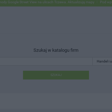
 Street View na ulicach Tczewa. Aktualizują mapy
Pod wpływem alko
Szukaj w katalogu firm
SZUKAJ