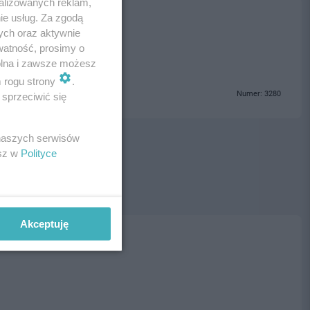
alizowanych reklam,
ie usług. Za zgodą
ogrzebowe Tczew
ych oraz aktywnie
watność, prosimy o
wolna i zawsze możesz
m rogu strony
.
Numer: 3280
sprzeciwić się
 naszych serwisów
esz w
Polityce
Akceptuję