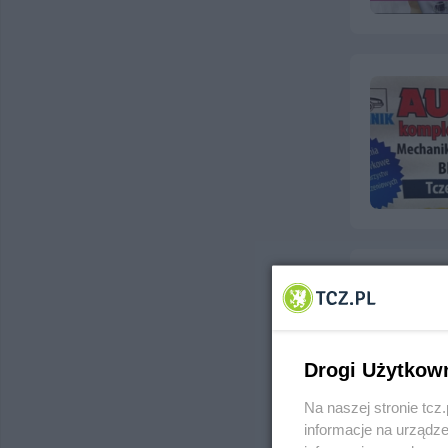
Drogi Użytkow
Na naszej stronie tc
informacje na urządze