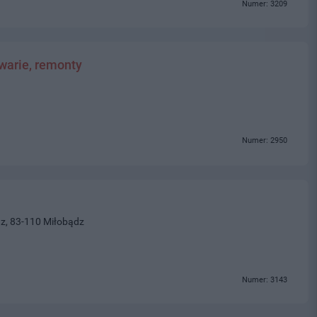
Numer: 3209
awarie, remonty
Numer: 2950
z, 83-110 Miłobądz
Numer: 3143