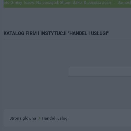
ny Tczew. Na początek Shaun Baker & Jessica Jean
Samochody Google
KATALOG FIRM I INSTYTUCJI "HANDEL I USŁUGI"
Strona główna
Handel i usługi