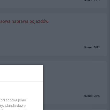
Numer: 2939
sowa naprawa pojazdów
Numer: 2892
Numer: 2845
 i przechowujemy
ory, standardowe