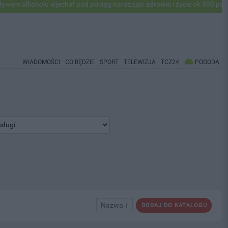
holu wjechał pod pociąg narażając zdrowie i życie ok 500 pasażerów! P
WIADOMOŚCI
CO BĘDZIE
SPORT
TELEWIZJA
TCZ24
POGODA
Nazwa ↑
DODAJ DO KATALOGU