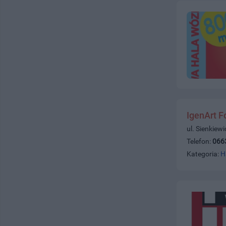
IgenArt F
ul. Sienkiew
Telefon:
066
Kategoria:
H