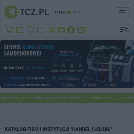
Tczew
13°C
Toggl
naviga
to Gminy Tczew. Na początek Shaun Baker & Jessica Jean
Samochody
KATALOG FIRM I INSTYTUCJI "HANDEL I USŁUGI"