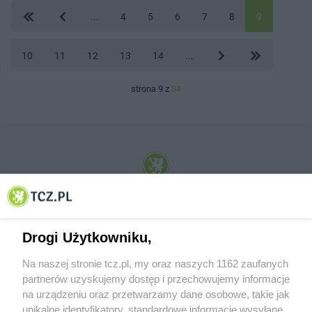
...
4
5
6
7
8
9
10
11
12
13
14
...
strona 9 z
54
© 2001-2026 Tczew - TCZ.PL Sp. z o.o. Internetowy Serwis Informacyjny Miasta
Tczewa
Drogi Użytkowniku,
Na naszej stronie tcz.pl, my oraz naszych 1162 zaufanych
partnerów uzyskujemy dostęp i przechowujemy informacje
na urządzeniu oraz przetwarzamy dane osobowe, takie jak
unikalne identyfikatory, standardowe informacje wysyłane