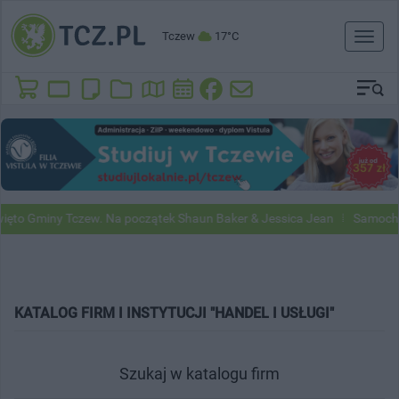
Tczew
17°C
Toggl
naviga
to Gminy Tczew. Na początek Shaun Baker & Jessica Jean
Samochody 
KATALOG FIRM I INSTYTUCJI "HANDEL I USŁUGI"
Szukaj w katalogu firm