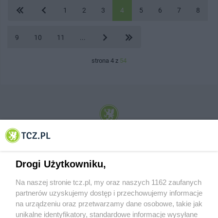
1
2
3
4
5
6
7
8
9
10
11
...
strona 4 z
54
© 2001-2026 Tczew - TCZ.PL Sp. z o.o. Internetowy Serwis Informacyjny Miasta
Tczewa
Drogi Użytkowniku,
Na naszej stronie tcz.pl, my oraz naszych 1162 zaufanych
partnerów uzyskujemy dostęp i przechowujemy informacje
na urządzeniu oraz przetwarzamy dane osobowe, takie jak
unikalne identyfikatory, standardowe informacje wysyłane