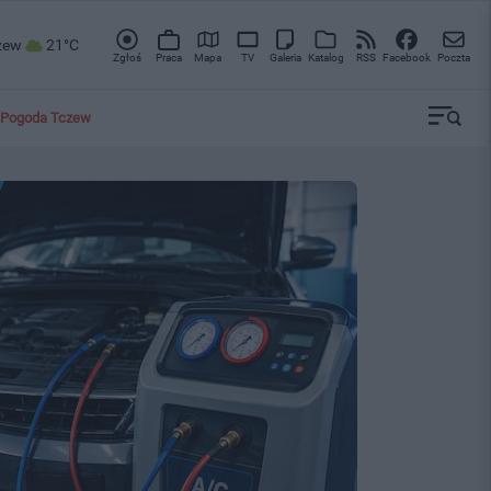
zew
21°C
Zgłoś
Praca
Mapa
TV
Galeria
Katalog
RSS
Facebook
Poczta
Pogoda Tczew