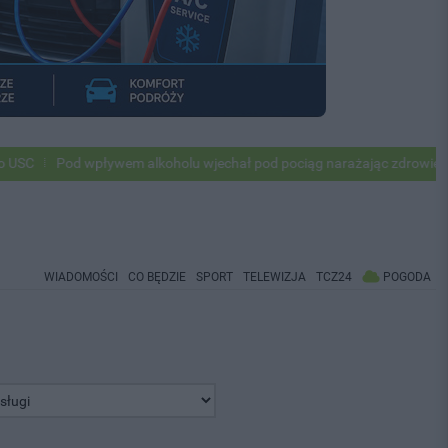
od wpływem alkoholu wjechał pod pociąg narażając zdrowie i życie ok 
WIADOMOŚCI
CO BĘDZIE
SPORT
TELEWIZJA
TCZ24
POGODA