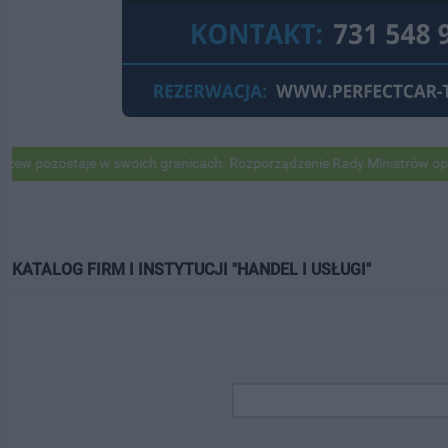
staje w swoich granicach. Rozporządzenie Rady Ministrów opublikowan
KATALOG FIRM I INSTYTUCJI "HANDEL I USŁUGI"