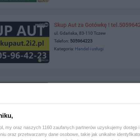
Skup Aut za Gotówkę ! tel.505964
ul. Gdańska, 83-110 Tczew
Telefon:
505964223
Kategoria:
Handel i usługi
K-mila Detailing Garage
ul. Niepodległości 1, 83-110 Tczew
Telefon:
739240040
Kategoria:
Handel i usługi
niku,
z.pl, my oraz naszych 1160 zaufanych partnerów uzyskujemy dostęp
niu oraz przetwarzamy dane osobowe, takie jak unikalne identyfikat