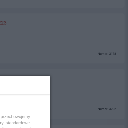
223
Numer: 3178
Numer: 3202
 i przechowujemy
ory, standardowe