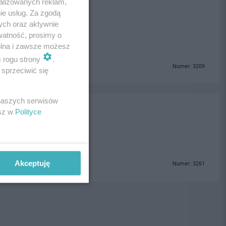
alizowanych reklam,
ie usług. Za zgodą
ych oraz aktywnie
watność, prosimy o
wolna i zawsze możesz
m rogu strony
.
Numer: 3209
sprzeciwić się
 naszych serwisów
olice
esz w
Polityce
Akceptuję
Numer: 3261