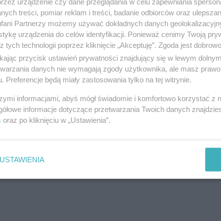
przez urządzenie czy dane przeglądania w celu zapewniania sperson
Eko Komes
ych treści, pomiar reklam i treści, badanie odbiorców oraz ulepszan
fani Partnerzy możemy używać dokładnych danych geolokalizacyjn
ul. Tczewska 44, 83-032 Kolnik
tykę urządzenia do celów identyfikacji. Ponieważ cenimy Twoją pry
Telefon:
583421710
z tych technologii poprzez kliknięcie „Akceptuję”. Zgoda jest dobro
Kategoria:
Handel i usługi
ikając przycisk ustawień prywatności znajdujący się w lewym dolny
etwarzania danych nie wymagają zgody użytkownika, ale masz prawo 
. Preferencje będą miały zastosowania tylko na tej witrynie.
szymi informacjami, abyś mógł świadomie i komfortowo korzystać z
Skup Aut Samochodów Tczew i Ok
gółowe informacje dotyczące przetwarzania Twoich danych znajdzi
s
oraz po kliknięciu w „Ustawienia”.
ul. Tczewska 31, 83-032 Kolnik
Telefon:
794430044
Kategoria:
Handel i usługi
USTAWIENIA