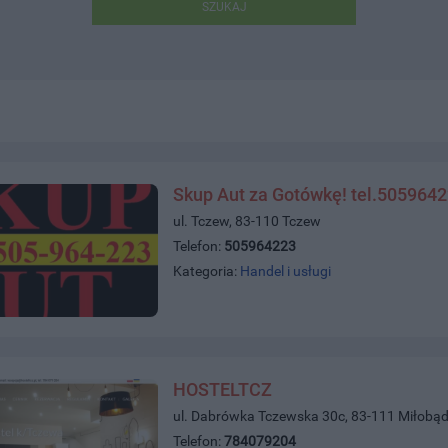
SZUKAJ
Skup Aut za Gotówkę! tel.505964
ul. Tczew, 83-110 Tczew
Telefon:
505964223
Kategoria:
Handel i usługi
HOSTELTCZ
ul. Dabrówka Tczewska 30c, 83-111 Miłobąd
Telefon:
784079204