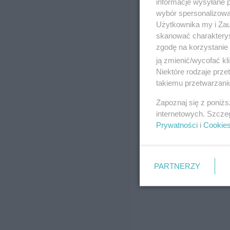
informacje wysyłane 
wybór spersonalizowan
Użytkownika my i Zau
skanować charakterys
zgodę na korzystanie 
ją zmienić/wycofać kl
Niektóre rodzaje prz
takiemu przetwarzaniu
Zapoznaj się z poniż
internetowych. Szcze
Prywatności
i
Cookie
PARTNERZY