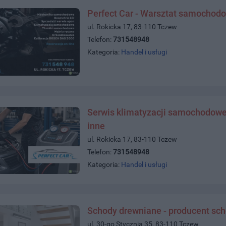
Perfect Car - Warsztat samochod
ul. Rokicka 17, 83-110 Tczew
Telefon:
731548948
Kategoria:
Handel i usługi
Serwis klimatyzacji samochodowej 
inne
ul. Rokicka 17, 83-110 Tczew
Telefon:
731548948
Kategoria:
Handel i usługi
Schody drewniane - producent sc
ul. 30-go Stycznia 35, 83-110 Tczew