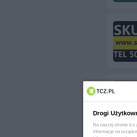
Drogi Użytkow
Na naszej stronie tc
informacje na urządze