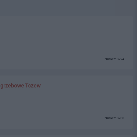
Numer: 3274
ogrzebowe Tczew
Numer: 3280