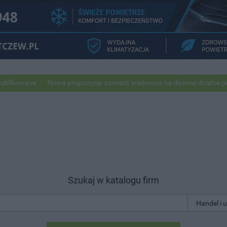
e
Nowa propozycja zamiast wieżowca na dawnej działce po USC
P
Szukaj w katalogu firm