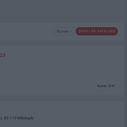
Numer ↑
DODAJ DO KATALOGU
223
Numer: 3141
z, 83-110 Miłobądz