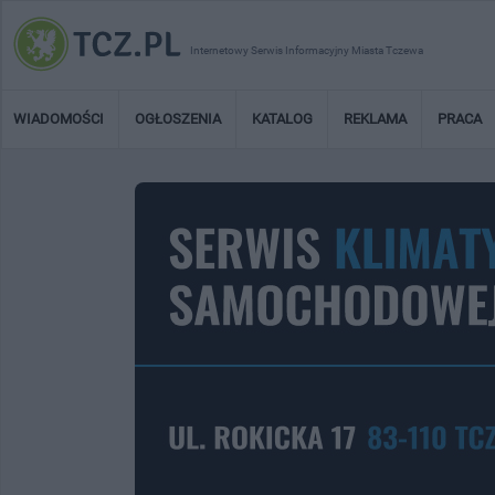
Internetowy Serwis Informacyjny Miasta Tczewa
WIADOMOŚCI
OGŁOSZENIA
KATALOG
REKLAMA
PRACA