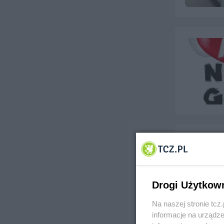
Drogi Użytkow
Na naszej stronie tc
informacje na urządze