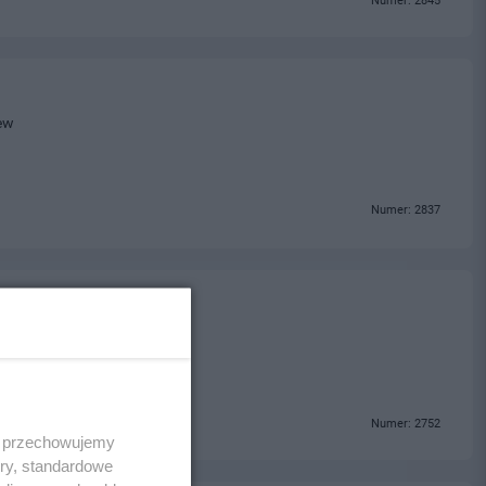
Numer: 2845
ew
Numer: 2837
Numer: 2752
 i przechowujemy
ory, standardowe