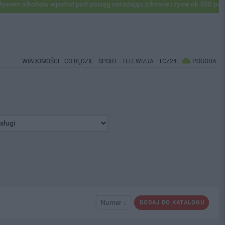
oholu wjechał pod pociąg narażając zdrowie i życie ok 500 pasażerów!
WIADOMOŚCI
CO BĘDZIE
SPORT
TELEWIZJA
TCZ24
POGODA
Numer ↓
DODAJ DO KATALOGU