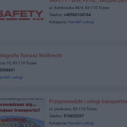
SAFETY - BHP, PPOŻ., Bezpieczeń
ul. Bałdowska 48/4, 83-110 Tczew
Telefon:
+48500104164
Kategoria:
Handel i usługi
otografia Tomasz Wolbrecht
icza 10, 83-110 Tczew
3396631
andel i usługi
Przeprowadzki i usługi transporto
ul. piaskowa, 83-110 Tczew
Telefon:
516832337
Kategoria:
Handel i usługi