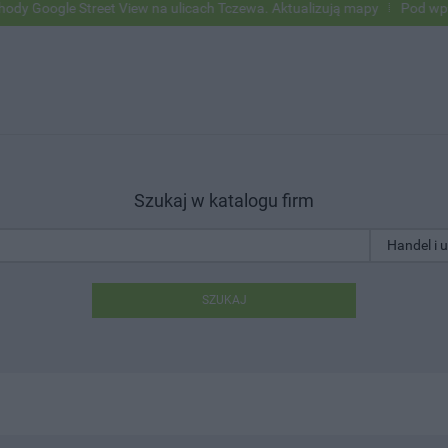
le Street View na ulicach Tczewa. Aktualizują mapy
Pod wpływem alk
Szukaj w katalogu firm
SZUKAJ