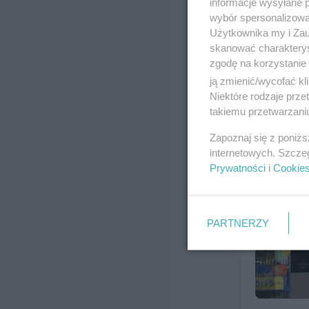
informacje wysyłane 
wybór spersonalizowan
DDD Dobr
Użytkownika my i Zau
ul. Jagiello
skanować charakterys
Telefon:
(58
zgodę na korzystanie 
Kategoria:
H
ją zmienić/wycofać kl
Niektóre rodzaje prz
takiemu przetwarzaniu
Zapoznaj się z poniż
internetowych. Szcze
Prywatności
i
Cookie
PARTNERZY