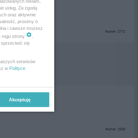
alizowanych reklam,
ie usług. Za zgodą
ych oraz aktywnie
watność, prosimy o
wolna i zawsze możesz
Numer: 2712
m rogu strony
.
sprzeciwić się
 naszych serwisów
esz w
Polityce
ski
Akceptuję
Numer: 2658