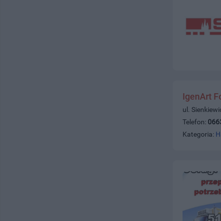
IgenArt F
ul. Sienkiew
Telefon:
066
Kategoria:
H