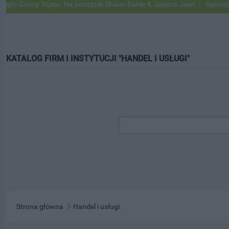
miny Tczew. Na początek Shaun Baker & Jessica Jean
Samochody Goog
KATALOG FIRM I INSTYTUCJI "HANDEL I USŁUGI"
Strona główna
Handel i usługi