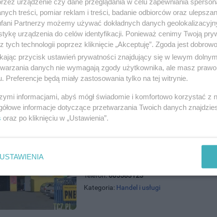
przez urządzenie czy dane przeglądania w celu zapewniania sperson
ych treści, pomiar reklam i treści, badanie odbiorców oraz ulepszan
e Dla Domu Tczew
fani Partnerzy możemy używać dokładnych danych geolokalizacyjn
ńska 55, 83-110 Tczew
tykę urządzenia do celów identyfikacji. Ponieważ cenimy Twoją pry
)5321001
z tych technologii poprzez kliknięcie „Akceptuję”. Zgoda jest dobro
andel i usługi
ikając przycisk ustawień prywatności znajdujący się w lewym dolny
etwarzania danych nie wymagają zgody użytkownika, ale masz prawo 
. Preferencje będą miały zastosowania tylko na tej witrynie.
szymi informacjami, abyś mógł świadomie i komfortowo korzystać z
gółowe informacje dotyczące przetwarzania Twoich danych znajdzi
s
oraz po kliknięciu w „Ustawienia”.
Pit Stop Serwis Maciej Lewandow
USTAWIENIA
ul. Przemysłowa 1, 83-110 Tczew
Telefon:
605583123
Kategoria:
Handel i usługi