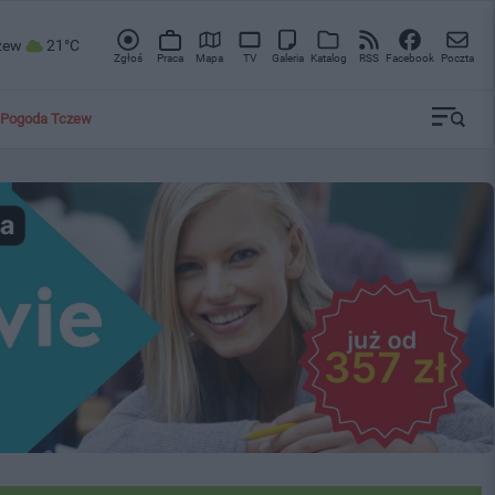
zew
21°C
Zgłoś
Praca
Mapa
TV
Galeria
Katalog
RSS
Facebook
Poczta
Pogoda Tczew