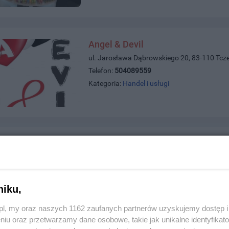
Angel & Devil
ul. Jarosława Dąbrowskiego 20, 83-110 Tcz
Telefon:
504089559
Kategoria:
Handel i usługi
Wald-Service Video-Audio
ul. Sadowa 2a, 83-110 Tczew
Telefon:
585239991;komórkowy669489427
Kategoria:
Handel i usługi
niku,
z.pl, my oraz naszych 1162 zaufanych partnerów uzyskujemy dostęp
niu oraz przetwarzamy dane osobowe, takie jak unikalne identyfikat