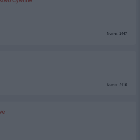
stwo Cywilne
Numer: 2447
Numer: 2415
we