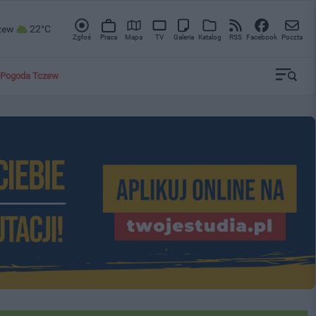
zew
22°C
Zgłoś
Praca
Mapa
TV
Galeria
Katalog
RSS
Facebook
Poczta
Pogoda Tczew