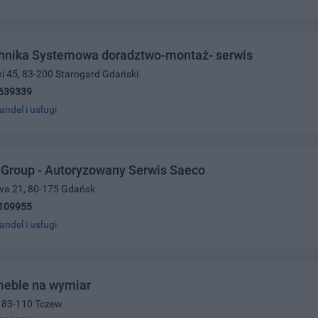
hnika Systemowa doradztwo-montaż- serwis
ki 45, 83-200 Starogard Gdański
639339
andel i usługi
 Group - Autoryzowany Serwis Saeco
owa 21, 80-175 Gdańsk
109955
andel i usługi
eble na wymiar
0, 83-110 Tczew