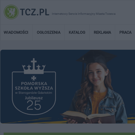
Internetowy Serwis Informacyjny Miasta Tczewa
WIADOMOŚCI
OGŁOSZENIA
KATALOG
REKLAMA
PRACA