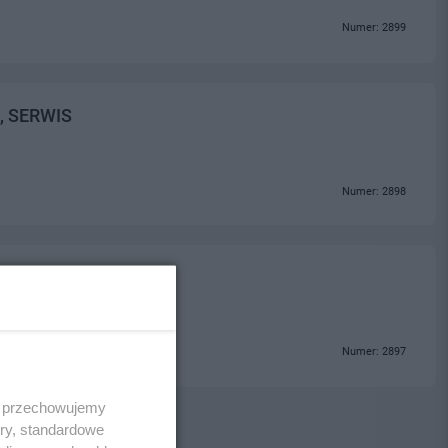
Numer: 2899
Ż, SERWIS
Numer: 2898
twa
Numer: 2897
 i przechowujemy
ory, standardowe