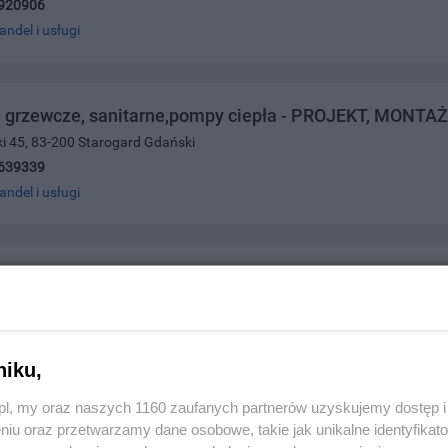
920906
andel i usługi
e grzewcze, sanitarne,pompy ciepła - PROJEKT, MONTA
ki 45, 83-200 Starogard Gdański
639339
andel i usługi
Składy Drzewne - Drewno dla domu, ogrodu i budownic
nia 38, 83-110 Tczew
212588
andel i usługi
niku,
z.pl, my oraz naszych 1160 zaufanych partnerów uzyskujemy dostęp
niu oraz przetwarzamy dane osobowe, takie jak unikalne identyfikat