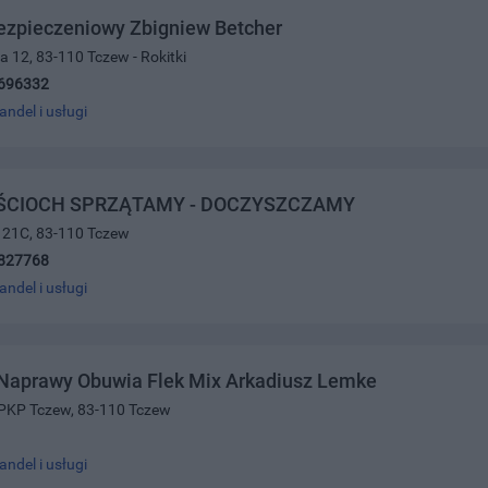
ezpieczeniowy Zbigniew Betcher
a 12, 83-110 Tczew - Rokitki
696332
andel i usługi
ŚCIOCH SPRZĄTAMY - DOCZYSZCZAMY
 21C, 83-110 Tczew
827768
andel i usługi
Naprawy Obuwia Flek Mix Arkadiusz Lemke
 PKP Tczew, 83-110 Tczew
andel i usługi