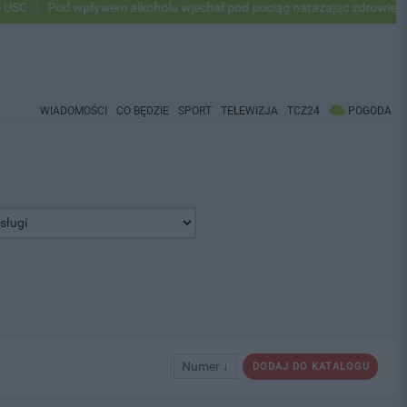
Pod wpływem alkoholu wjechał pod pociąg narażając zdrowie i życie ok
WIADOMOŚCI
CO BĘDZIE
SPORT
TELEWIZJA
TCZ24
POGODA
Numer ↓
DODAJ DO KATALOGU