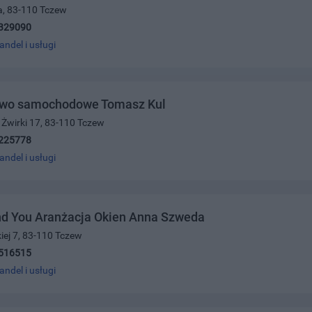
a, 83-110 Tczew
329090
andel i usługi
two samochodowe Tomasz Kul
. Żwirki 17, 83-110 Tczew
225778
andel i usługi
nd You Aranżacja Okien Anna Szweda
iej 7, 83-110 Tczew
516515
andel i usługi