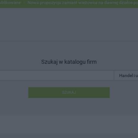
ne
Nowa propozycja zamiast wieżowca na dawnej działce po USC
Szukaj w katalogu firm
SZUKAJ