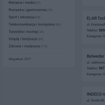
Reklama i media
(51)
Rozrywka i gastronomia
(70)
Sport i rekreacja
(23)
ELAR Tec
Telekomunikacja i komputery
ul. Kościusz
(60)
Telefon:
585
Turystyka i noclegi
(20)
Kategoria:
H
Urzędy i Instytucje
(89)
Zdrowie i medycyna
(175)
Belweder
Wszystkich: 2377
ul. Jabłoni
Telefon:
587
Kategoria:
H
INDECO m
ul. Żwirki 4