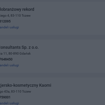
lobranżowy rekord
iego 4, 83-110 Tczew
312095
andel i usługi
nsultants Sp. z o.o.
za 11, 80-890 Gdańsk
7648450
andel i usługi
yzjersko-kosmetyczny Kaomi
ego 43a, 83-110 Tczew
759001
andel i usługi