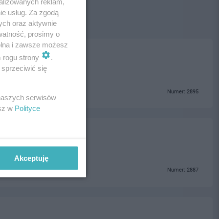
alizowanych reklam,
ie usług. Za zgodą
ych oraz aktywnie
watność, prosimy o
wolna i zawsze możesz
m rogu strony
.
sprzeciwić się
Numer: 2895
 naszych serwisów
esz w
Polityce
Akceptuję
Numer: 2887