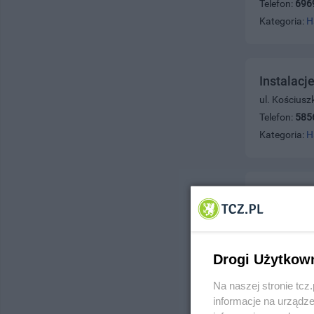
Telefon:
696
Kategoria:
H
Instalacj
ul. Kościusz
Telefon:
585
Kategoria:
H
Gdańskie 
ul. 30 Stycz
Telefon:
506
Kategoria:
H
Drogi Użytkow
Na naszej stronie tc
informacje na urządze