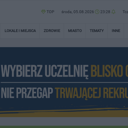
TOP
środa, 05.08.2026
23:28
Tc
LOKALE I MIEJSCA
ZDROWIE
MIASTO
TEMATY
INNE