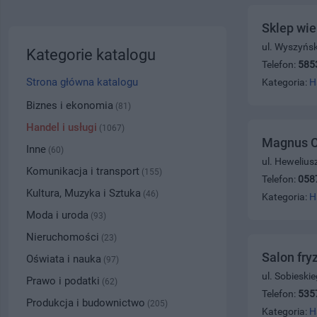
Sklep wie
ul. Wyszyńsk
Kategorie katalogu
Telefon:
585
Strona główna katalogu
Kategoria:
H
Biznes i ekonomia
(81)
Handel i usługi
(1067)
Magnus Co
Inne
(60)
ul. Hewelius
Komunikacja i transport
(155)
Telefon:
058
Kultura, Muzyka i Sztuka
(46)
Kategoria:
H
Moda i uroda
(93)
Nieruchomości
(23)
Salon fr
Oświata i nauka
(97)
ul. Sobieski
Prawo i podatki
(62)
Telefon:
535
Produkcja i budownictwo
(205)
Kategoria:
H