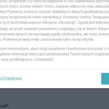
przez urządzenie czy dane przeglądania w celu zapewniania sperson
ych treści, pomiar reklam i treści, badanie odbiorców oraz ulepszan
fani Partnerzy możemy używać dokładnych danych geolokalizacyjn
tykę urządzenia do celów identyfikacji. Ponieważ cenimy Twoją pry
z tych technologii poprzez kliknięcie „Akceptuję”. Zgoda jest dobro
udka
ikając przycisk ustawień prywatności znajdujący się w lewym dolny
fotobudka.pl, 83-110 Tczew
etwarzania danych nie wymagają zgody użytkownika, ale masz prawo 
. Preferencje będą miały zastosowania tylko na tej witrynie.
200258
andel i usługi
szymi informacjami, abyś mógł świadomie i komfortowo korzystać z
gółowe informacje dotyczące przetwarzania Twoich danych znajdzi
s
oraz po kliknięciu w „Ustawienia”.
ebli Kuchennych STOLPIO DESIGN
ńska 55, 83-110 Tczew
USTAWIENIA
514720
andel i usługi
VoIP