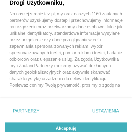
Drogi Użytkowniku,
Na naszej stronie tcz.pl, my oraz naszych 1160 zaufanych
partnerów uzyskujemy dostęp i przechowujemy informacje
na urządzeniu oraz przetwarzamy dane osobowe, takie jak
unikalne identyfikatory, standardowe informacje wysyłane
przez urządzenie czy dane przeglądania w celu
zapewniania spersonalizowanych reklam, wybór
O FIRMIE
POLITYKA PRYWATNOŚCI
HOSTING
spersonalizowanych treści, pomiar reklam i treści, badanie
REKLAMA
WSPÓŁPRACA
RSS
FACEBOOK
KONTAKT
odbiorców oraz ulepszanie usług. Za zgodą Użytkownika
my i Zaufani Partnerzy możemy używać dokładnych
Nasze serwisy
danych geolokalizacyjnych oraz aktywnie skanować
charakterystykę urządzenia do celów identyfikacji.
Aktualności
Muzyka i kultura
Ponieważ cenimy Twoją prywatność, prosimy o zgodę na
Tcz24
Archiwum wydarzeń
korzystanie z tych technologii poprzez kliknięcie
Kronika Policyjna
Telewizja Internetowa
„Akceptuję”. Zgoda jest dobrowolna i zawsze możesz ją
Kalendarz imprez
Sport
zmienić/wycofać klikając przycisk ustawień prywatności
Salony urody i masażu
Żłobki i przedszkola
PARTNERZY
USTAWIENIA
Historia miasta
Zdjęcia miasta
znajdujący się w lewym dolnym rogu strony
. Niektóre
Władze miasta
Zabytki
rodzaje przetwarzania danych nie wymagają zgody
użytkownika, ale masz prawo sprzeciwić się takiemu
Akceptuję
przetwarzaniu. Preferencje będą miały zastosowania tylko