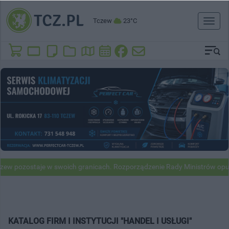
Tczew
23°C
Toggl
naviga
taje w swoich granicach. Rozporządzenie Rady Ministrów opublikowan
KATALOG FIRM I INSTYTUCJI "HANDEL I USŁUGI"