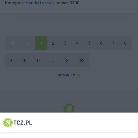
Kategoria:
Handel i usługi
, numer: 3300
1
2
3
4
5
6
7
8
9
10
11
...
strona 1 z
54
© 2001-2026 Tczew - TCZ.PL Sp. z o.o. Internetowy Serwis Informacyjny Miasta
Tczewa