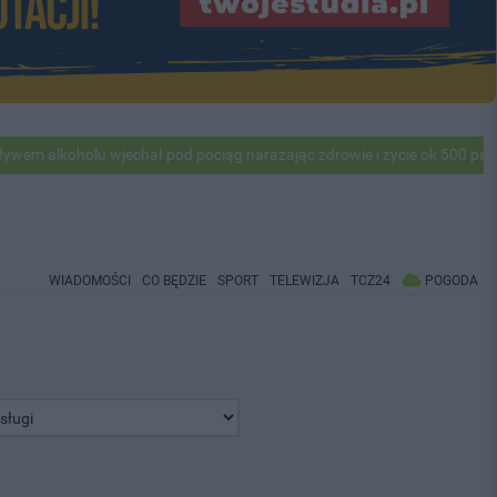
oholu wjechał pod pociąg narażając zdrowie i życie ok 500 pasażerów! 
WIADOMOŚCI
CO BĘDZIE
SPORT
TELEWIZJA
TCZ24
POGODA