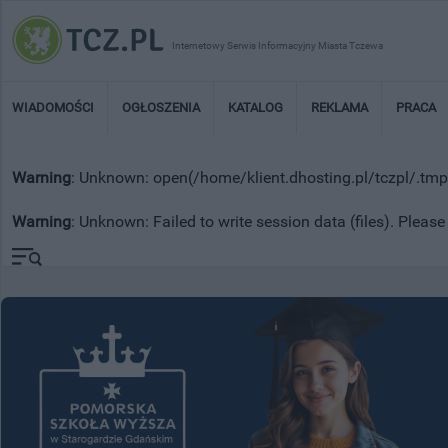
Internetowy Serwis Informacyjny Miasta Tczewa
WIADOMOŚCI
OGŁOSZENIA
KATALOG
REKLAMA
PRACA
Warning
: Unknown: open(/home/klient.dhosting.pl/tczpl/.t
Warning
: Unknown: Failed to write session data (files). Please