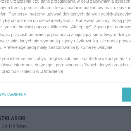
przez urządzenie czy dane przeglądania w celu zapewniania sperson
583834
ych treści, pomiar reklam i treści, badanie odbiorców oraz ulepszan
andel i usługi
fani Partnerzy możemy używać dokładnych danych geolokalizacyjn
tykę urządzenia do celów identyfikacji. Ponieważ cenimy Twoją pry
z tych technologii poprzez kliknięcie „Akceptuję”. Zgoda jest dobro
ikając przycisk ustawień prywatności znajdujący się w lewym dolny
etwarzania danych nie wymagają zgody użytkownika, ale masz prawo 
. Preferencje będą miały zastosowania tylko na tej witrynie.
szymi informacjami, abyś mógł świadomie i komfortowo korzystać z
gółowe informacje dotyczące przetwarzania Twoich danych znajdzi
rawa.pl - growshop
s
oraz po kliknięciu w „Ustawienia”.
ass 2, 83-110 Tczew
118061
andel i usługi
USTAWIENIA
SZKLARSKI
8, 83-110 Tczew