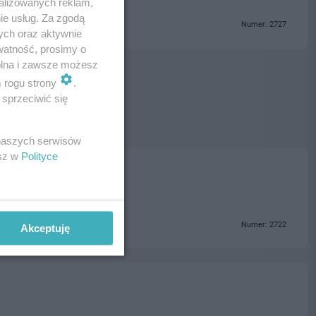
alizowanych reklam,
ie usług. Za zgodą
Numer: 2727
ych oraz aktywnie
watność, prosimy o
wolna i zawsze możesz
m rogu strony
.
sprzeciwić się
 naszych serwisów
esz w
Polityce
Numer: 2722
Akceptuję