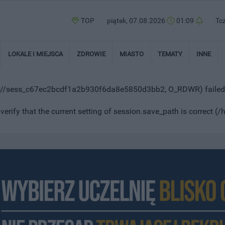
TOP
piątek, 07.08.2026
01:09
Tc
LOKALE I MIEJSCA
ZDROWIE
MIASTO
TEMATY
INNE
mp//sess_c67ec2bcdf1a2b930f6da8e5850d3bb2, O_RDWR) failed:
 verify that the current setting of session.save_path is correct 