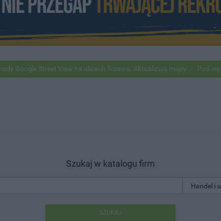
e Street View na ulicach Tczewa. Aktualizują mapy
Pod wpływem alk
Szukaj w katalogu firm
SZUKAJ