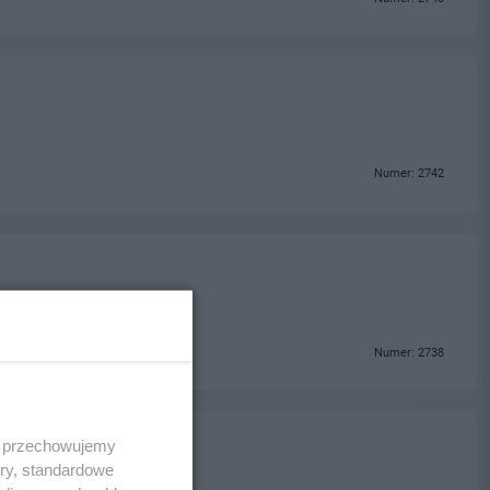
Numer: 2742
Numer: 2738
 i przechowujemy
ory, standardowe