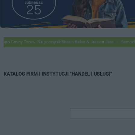
iny Tczew. Na początek Shaun Baker & Jessica Jean
Samochody Googl
KATALOG FIRM I INSTYTUCJI "HANDEL I USŁUGI"