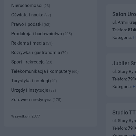
Nieruchomości
(23)
Salon Uro
Oświata i nauka
(97)
ul. Armii Kr
Prawo i podatki
(62)
Telefon:
514
Produkcja i budownictwo
(205)
Kategoria:
H
Reklama i media
(51)
Rozrywka i gastronomia
(70)
Sport i rekreacja
(23)
Jubiler S
Telekomunikacja i komputery
ul. Stary Ry
(60)
Telefon:
791
Turystyka i noclegi
(20)
Kategoria:
H
Urzędy i Instytucje
(89)
Zdrowie i medycyna
(175)
Studio TT
Wszystkich: 2377
ul. Stary Ry
Telefon:
791
Kategoria:
H