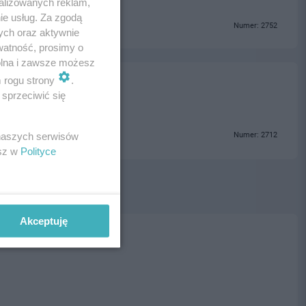
alizowanych reklam,
ie usług. Za zgodą
Numer: 2752
ych oraz aktywnie
watność, prosimy o
wolna i zawsze możesz
m rogu strony
.
sprzeciwić się
 naszych serwisów
Numer: 2712
esz w
Polityce
Akceptuję
ski