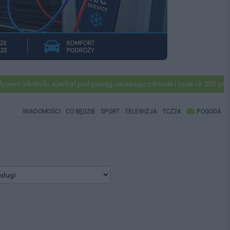
olu wjechał pod pociąg narażając zdrowie i życie ok 500 pasażerów! P
WIADOMOŚCI
CO BĘDZIE
SPORT
TELEWIZJA
TCZ24
POGODA