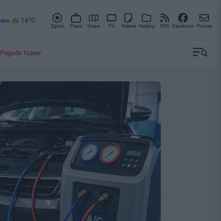
zew
16°C
Zgłoś
Praca
Mapa
TV
Galeria
Katalog
RSS
Facebook
Poczta
Pogoda Tczew