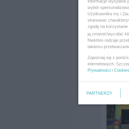
informacje wysyłane 
wybór spersonalizowan
Użytkownika my i Zau
skanować charakterys
zgodę na korzystanie 
ją zmienić/wycofać kl
DDD Dobr
Niektóre rodzaje prz
ul. Jagiello
takiemu przetwarzaniu
Telefon:
(58
Zapoznaj się z poniż
Kategoria:
H
internetowych. Szcze
Prywatności
i
Cookie
PARTNERZY