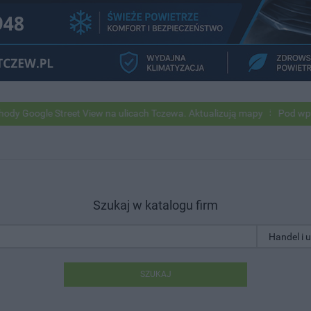
Street View na ulicach Tczewa. Aktualizują mapy
Pod wpływem alkoh
Szukaj w katalogu firm
SZUKAJ