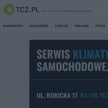
Internetowy Serwis Informacyjny Miasta Tczewa
WIADOMOŚCI
OGŁOSZENIA
KATALOG
REKLAMA
PRACA