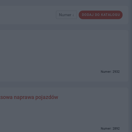
Numer ↓
DODAJ DO KATALOGU
Numer: 2932
sowa naprawa pojazdów
Numer: 2892