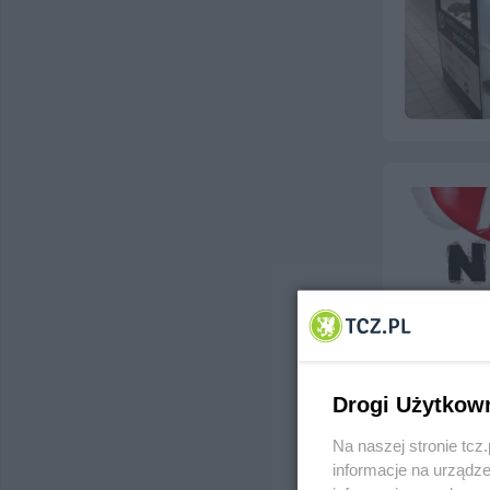
Drogi Użytkow
Na naszej stronie tc
informacje na urządze