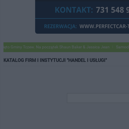
y Tczew. Na początek Shaun Baker & Jessica Jean
Samochody Google 
KATALOG FIRM I INSTYTUCJI "HANDEL I USŁUGI"