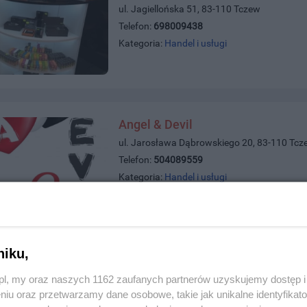
ul. Jagiellońska 51, 83-110 Tczew
Telefon:
698009438
Kategoria:
Handel i usługi
Angel & Devil
ul. Jarosława Dąbrowskiego 20, 83-110 Tcz
Telefon:
504089559
Kategoria:
Handel i usługi
niku,
Wald-Service Video-Audio
ul. Sadowa 2a, 83-110 Tczew
z.pl, my oraz naszych 1162 zaufanych partnerów uzyskujemy dostęp
Telefon:
585239991;komórkowy669489427
niu oraz przetwarzamy dane osobowe, takie jak unikalne identyfikat