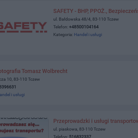
SAFETY - BHP, PPOŻ., Bezpieczeń
ul. Bałdowska 48/4, 83-110 Tczew
Telefon:
+48500104164
Kategoria:
Handel i usługi
otografia Tomasz Wolbrecht
icza 10, 83-110 Tczew
3396631
andel i usługi
Przeprowadzki i usługi transporto
ul. piaskowa, 83-110 Tczew
Telefon:
516832337