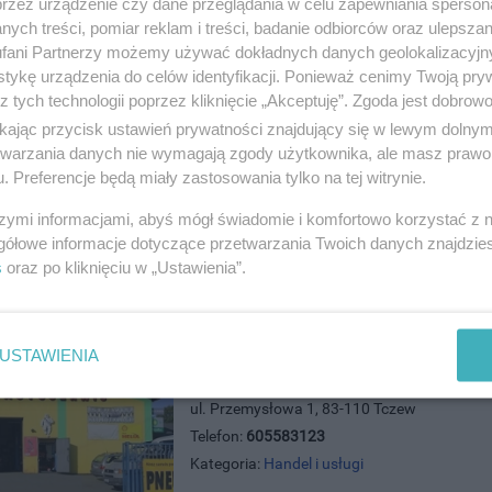
przez urządzenie czy dane przeglądania w celu zapewniania sperson
Kategoria:
Handel i usługi
ych treści, pomiar reklam i treści, badanie odbiorców oraz ulepszan
fani Partnerzy możemy używać dokładnych danych geolokalizacyjn
tykę urządzenia do celów identyfikacji. Ponieważ cenimy Twoją pry
z tych technologii poprzez kliknięcie „Akceptuję”. Zgoda jest dobro
ikając przycisk ustawień prywatności znajdujący się w lewym dolny
e Dla Domu Tczew
etwarzania danych nie wymagają zgody użytkownika, ale masz prawo 
ńska 55, 83-110 Tczew
. Preferencje będą miały zastosowania tylko na tej witrynie.
)5321001
szymi informacjami, abyś mógł świadomie i komfortowo korzystać z
andel i usługi
gółowe informacje dotyczące przetwarzania Twoich danych znajdzi
s
oraz po kliknięciu w „Ustawienia”.
USTAWIENIA
Pit Stop Serwis Maciej Lewandow
ul. Przemysłowa 1, 83-110 Tczew
Telefon:
605583123
Kategoria:
Handel i usługi