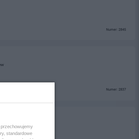
Numer: 2845
ew
Numer: 2837
 i przechowujemy
ory, standardowe