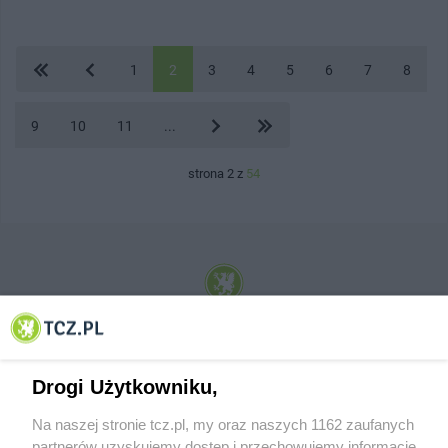
1
2
3
4
5
6
7
8
9
10
11
...
strona 2 z
54
© 2001-2026 Tczew - TCZ.PL Sp. z o.o. Internetowy Serwis Informacyjny Miasta
Tczewa
Drogi Użytkowniku,
Na naszej stronie tcz.pl, my oraz naszych 1162 zaufanych
partnerów uzyskujemy dostęp i przechowujemy informacje