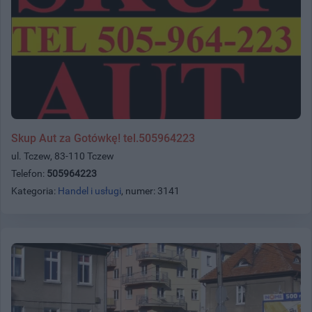
Skup Aut za Gotówkę! tel.505964223
ul. Tczew, 83-110 Tczew
Telefon:
505964223
Kategoria:
Handel i usługi
, numer: 3141