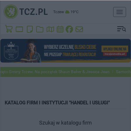
Tczew
19°C
Toggl
naviga
iny Tczew. Na początek Shaun Baker & Jessica Jean
Samochody Goog
KATALOG FIRM I INSTYTUCJI "HANDEL I USŁUGI"
Szukaj w katalogu firm