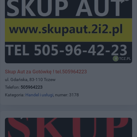
Skup Aut za Gotówkę ! tel.505964223
ul. Gdańska, 83-110 Tczew
Telefon:
505964223
Kategoria:
Handel i usługi
, numer: 3178