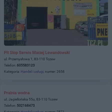
Pit Stop Serwis Maciej Lewandowski
ul. Przemysłowa 1, 83-110 Tczew
Telefon:
605583123
Kategoria:
Handel i usługi
, numer: 2658
Pralnia wodna
ul. Jagiellońska 55u, 83-110 Tczew
Telefon:
502168473
Kategoria:
Handel i usługi
, numer: 2871