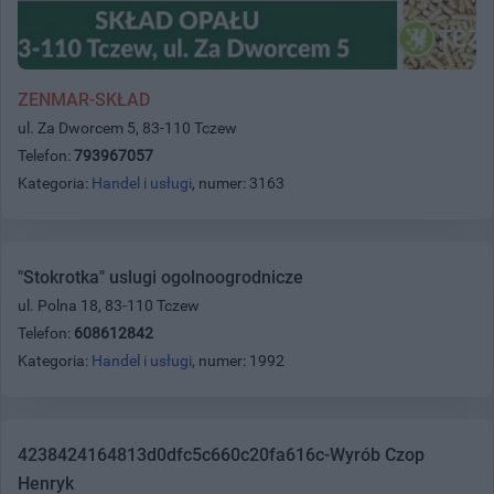
ZENMAR-SKŁAD
ul. Za Dworcem 5, 83-110 Tczew
Telefon:
793967057
Kategoria:
Handel i usługi
, numer: 3163
"Stokrotka" uslugi ogolnoogrodnicze
ul. Polna 18, 83-110 Tczew
Telefon:
608612842
Kategoria:
Handel i usługi
, numer: 1992
4238424164813d0dfc5c660c20fa616c-Wyrób Czop
Henryk