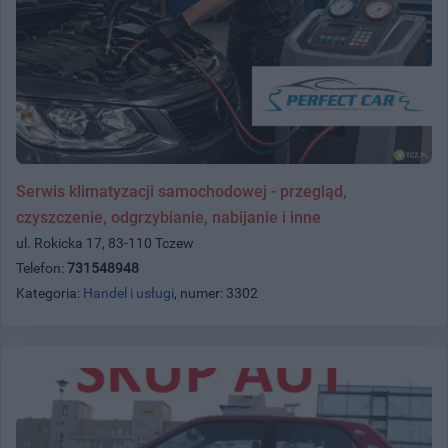
Serwis klimatyzacji samochodowej - przegląd,
czyszczenie, odgrzybianie, nabijanie i inne
ul. Rokicka 17, 83-110 Tczew
Telefon:
731548948
Kategoria:
Handel i usługi
, numer: 3302