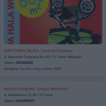
HURTOWNIA BAJKA- Centrum Dziecięce
ul. Dąbrówka Tczewska 30c, 83-111 Tczew- Miłobądz
Telefon:
585300402
Kategoria:
Handel i usługi
, numer: 2605
IgenArt Fotografia Tomasz Wolbrecht
ul. Sienkiewicza 10, 83-110 Tczew
Telefon:
0663396631