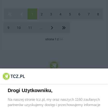
1
2
3
4
5
6
7
8
9
10
11
...
strona 1 z
54
© 2001-2026 Tczew - TCZ.PL Sp. z o.o. Internetowy Serwis Informacyjny Miasta
Tczewa
Drogi Użytkowniku,
Na naszej stronie tcz.pl, my oraz naszych 1160 zaufanych
partnerów uzyskujemy dostęp i przechowujemy informacje