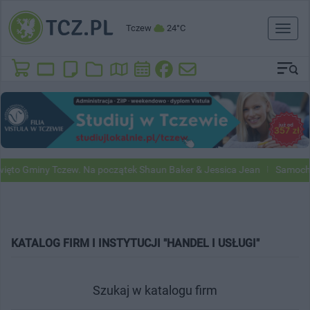
Tczew
24°C
Toggl
naviga
y Tczew. Na początek Shaun Baker & Jessica Jean
Samochody Google
KATALOG FIRM I INSTYTUCJI "HANDEL I USŁUGI"
Szukaj w katalogu firm