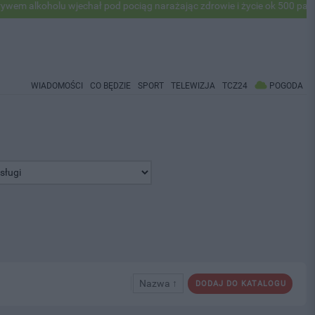
oholu wjechał pod pociąg narażając zdrowie i życie ok 500 pasażerów!
WIADOMOŚCI
CO BĘDZIE
SPORT
TELEWIZJA
TCZ24
POGODA
Nazwa ↑
DODAJ DO KATALOGU