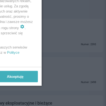
alizowanych reklam,
ie usług. Za zgodą
ych oraz aktywnie
watność, prosimy o
wolna i zawsze możesz
m rogu strony
.
sprzeciwić się
Numer: 2593
 naszych serwisów
esz w
Polityce
Akceptuję
Numer: 2498
y eksploatacyjne i bieżące