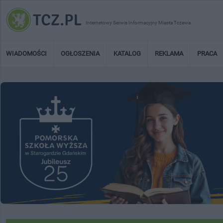
Internetowy Serwis Informacyjny Miasta Tczewa
WIADOMOŚCI
OGŁOSZENIA
KATALOG
REKLAMA
PRACA