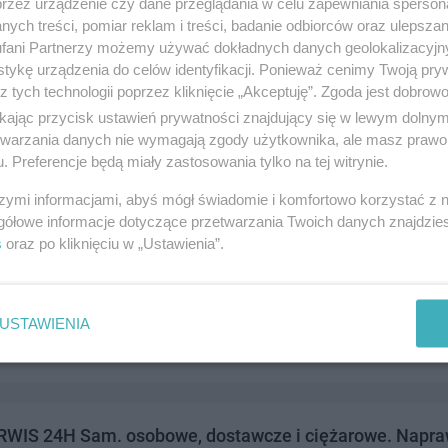
przez urządzenie czy dane przeglądania w celu zapewniania sperson
ych treści, pomiar reklam i treści, badanie odbiorców oraz ulepszan
fani Partnerzy możemy używać dokładnych danych geolokalizacyjn
tykę urządzenia do celów identyfikacji. Ponieważ cenimy Twoją pry
z tych technologii poprzez kliknięcie „Akceptuję”. Zgoda jest dobro
lex Dziubiński Stanisław
ikając przycisk ustawień prywatności znajdujący się w lewym dolny
skiego 10, 83-110 Tczew
etwarzania danych nie wymagają zgody użytkownika, ale masz prawo 
. Preferencje będą miały zastosowania tylko na tej witrynie.
310909
andel i usługi
szymi informacjami, abyś mógł świadomie i komfortowo korzystać z
gółowe informacje dotyczące przetwarzania Twoich danych znajdzi
s
oraz po kliknięciu w „Ustawienia”.
del i Usługi Samochodowe
 5a 83-115 Swarożyn, 83-110 Zabagno
USTAWIENIA
241115
andel i usługi
WIS 24H Sam. osobowe, dostawcze i ciężarowe. Napraw