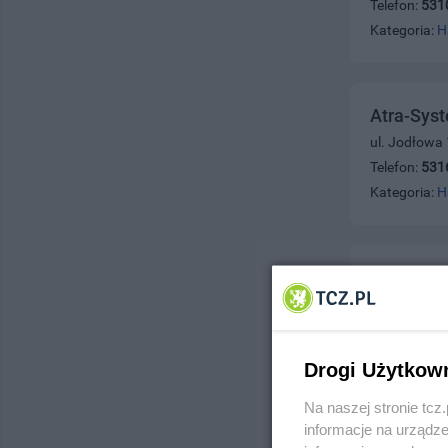
Telefon:
531
Kategoria:
H
Atra-Sys
ul. Jodłowa
Telefon:
531
Kategoria:
H
Attimo fo
ul. Orkana 2
Telefon:
669
Kategoria:
H
Drogi Użytkow
Na naszej stronie tc
informacje na urządze