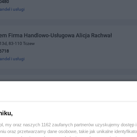
0480
andel i usługi
tem Firma Handlowo-Usługowa Alicja Rachwał
 13d, 83-110 Tczew
6718
andel i usługi
tografia artystyczna
c/21, 83-110 Tczew
200222
andel i usługi
niku,
z.pl, my oraz naszych 1162 zaufanych partnerów uzyskujemy dostęp
niu oraz przetwarzamy dane osobowe, takie jak unikalne identyfikat