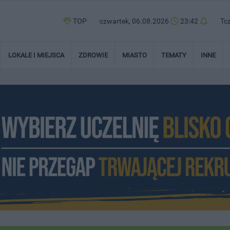
TOP
czwartek, 06.08.2026
23:42
Tc
LOKALE I MIEJSCA
ZDROWIE
MIASTO
TEMATY
INNE