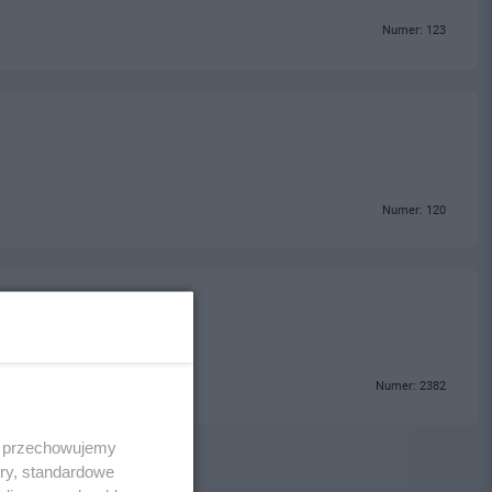
Numer: 123
Numer: 120
Numer: 2382
 i przechowujemy
ory, standardowe