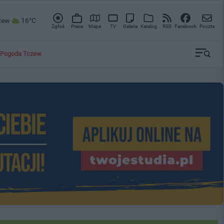
zew
16°C
Zgłoś
Praca
Mapa
TV
Galeria
Katalog
RSS
Facebook
Poczta
Pogoda Tczew