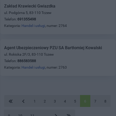
Zakład Krawiecki Gwiazdka
ul. Podgórna 5, 83-110 Tczew
Telefon:
691355498
Kategoria:
Handel i usługi
, numer: 2764
Agent Ubezpieczeniowy PZU SA Bartłomiej Kowalski
ul. Rokicka 2F/3, 83-110 Tczew
Telefon:
886583588
Kategoria:
Handel i usługi
, numer: 2763
1
2
3
4
5
6
7
8
9
10
11
...