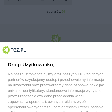
strona 6 z
54
© 2001-2026 Tczew - TCZ.PL Sp. z o.o. Internetowy Serwis Informacyjny Miasta
Tczewa
Drogi Użytkowniku,
Na naszej stronie tcz.pl, my oraz naszych 1162 zaufanych
partnerów uzyskujemy dostęp i przechowujemy informacje
na urządzeniu oraz przetwarzamy dane osobowe, takie jak
unikalne identyfikatory, standardowe informacje wysyłane
przez urządzenie czy dane przeglądania w celu
zapewniania spersonalizowanych reklam, wybór
O FIRMIE
POLITYKA PRYWATNOŚCI
HOSTING
spersonalizowanych treści, pomiar reklam i treści, badanie
REKLAMA
WSPÓŁPRACA
RSS
FACEBOOK
KONTAKT