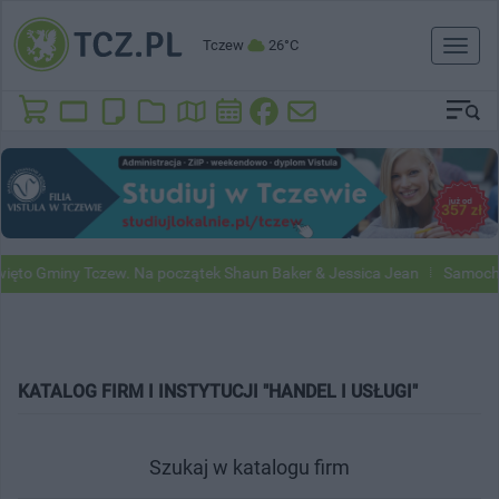
Tczew
26°C
Toggl
naviga
to Gminy Tczew. Na początek Shaun Baker & Jessica Jean
Samochody 
KATALOG FIRM I INSTYTUCJI "HANDEL I USŁUGI"
Szukaj w katalogu firm