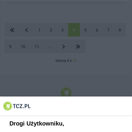
1
2
3
4
5
6
7
8
9
10
11
...
strona 4 z
54
© 2001-2026 Tczew - TCZ.PL Sp. z o.o. Internetowy Serwis Informacyjny Miasta
Tczewa
Drogi Użytkowniku,