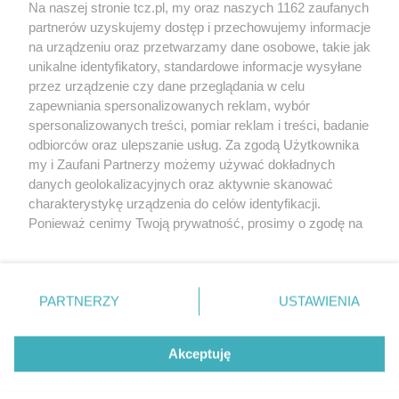
Na naszej stronie tcz.pl, my oraz naszych 1162 zaufanych
partnerów uzyskujemy dostęp i przechowujemy informacje
na urządzeniu oraz przetwarzamy dane osobowe, takie jak
unikalne identyfikatory, standardowe informacje wysyłane
przez urządzenie czy dane przeglądania w celu
zapewniania spersonalizowanych reklam, wybór
O FIRMIE
POLITYKA PRYWATNOŚCI
HOSTING
spersonalizowanych treści, pomiar reklam i treści, badanie
REKLAMA
WSPÓŁPRACA
RSS
FACEBOOK
KONTAKT
odbiorców oraz ulepszanie usług. Za zgodą Użytkownika
my i Zaufani Partnerzy możemy używać dokładnych
Nasze serwisy
danych geolokalizacyjnych oraz aktywnie skanować
charakterystykę urządzenia do celów identyfikacji.
Aktualności
Muzyka i kultura
Ponieważ cenimy Twoją prywatność, prosimy o zgodę na
Tcz24
Archiwum wydarzeń
korzystanie z tych technologii poprzez kliknięcie
Kronika Policyjna
Telewizja Internetowa
„Akceptuję”. Zgoda jest dobrowolna i zawsze możesz ją
Kalendarz imprez
Sport
zmienić/wycofać klikając przycisk ustawień prywatności
Salony urody i masażu
Żłobki i przedszkola
PARTNERZY
USTAWIENIA
Historia miasta
Zdjęcia miasta
znajdujący się w lewym dolnym rogu strony
. Niektóre
Władze miasta
Zabytki
rodzaje przetwarzania danych nie wymagają zgody
użytkownika, ale masz prawo sprzeciwić się takiemu
Akceptuję
przetwarzaniu. Preferencje będą miały zastosowania tylko
na tej witrynie.
Zainstaluj aplikację Tcz.pl w Google Play:
Android