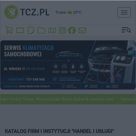
Tczew
20°C
Toggl
naviga
to Gminy Tczew. Na początek Shaun Baker & Jessica Jean
Samochody 
KATALOG FIRM I INSTYTUCJI "HANDEL I USŁUGI"