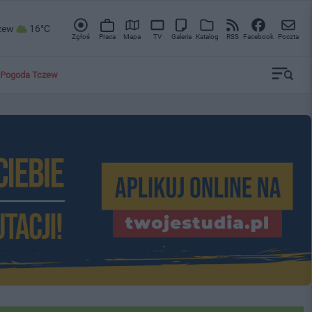
zew
16°C
Zgłoś
Praca
Mapa
TV
Galeria
Katalog
RSS
Facebook
Poczta
Pogoda Tczew