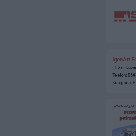
IgenArt F
ul. Sienkiew
Telefon:
066
Kategoria:
H