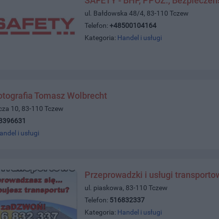
SAFETY - BHP, PPOŻ., Bezpieczeń
ul. Bałdowska 48/4, 83-110 Tczew
Telefon:
+48500104164
Kategoria:
Handel i usługi
otografia Tomasz Wolbrecht
icza 10, 83-110 Tczew
3396631
andel i usługi
Przeprowadzki i usługi transporto
ul. piaskowa, 83-110 Tczew
Telefon:
516832337
Kategoria:
Handel i usługi