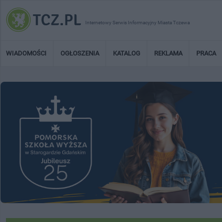
Internetowy Serwis Informacyjny Miasta Tczewa
WIADOMOŚCI
OGŁOSZENIA
KATALOG
REKLAMA
PRACA