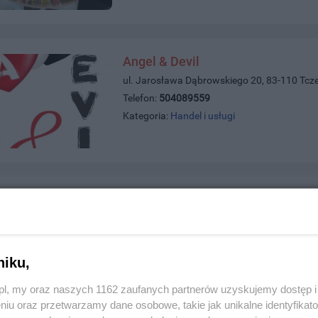
Angel & Devil
ul. Jarosława Dąbrowskiego 20, 83-110 Tcz
Telefon:
504089559
Kategoria:
Handel i usługi
Wald-Service Video-Audio
ul. Sadowa 2a, 83-110 Tczew
Telefon:
585239991;komórkowy669489427
Kategoria:
Handel i usługi
niku,
z.pl, my oraz naszych 1162 zaufanych partnerów uzyskujemy dostęp
niu oraz przetwarzamy dane osobowe, takie jak unikalne identyfikat