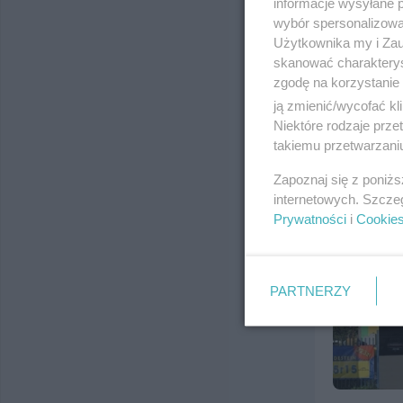
informacje wysyłane 
wybór spersonalizowan
DDD Dobr
Użytkownika my i Zau
ul. Jagiello
skanować charakterys
Telefon:
(58
zgodę na korzystanie 
Kategoria:
H
ją zmienić/wycofać kl
Niektóre rodzaje prz
takiemu przetwarzaniu
Zapoznaj się z poniż
internetowych. Szcze
Prywatności
i
Cookie
PARTNERZY