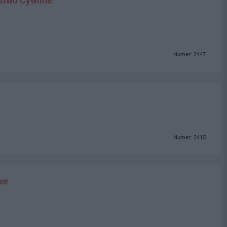
stwo Cywilne
Numer: 2447
Numer: 2415
we