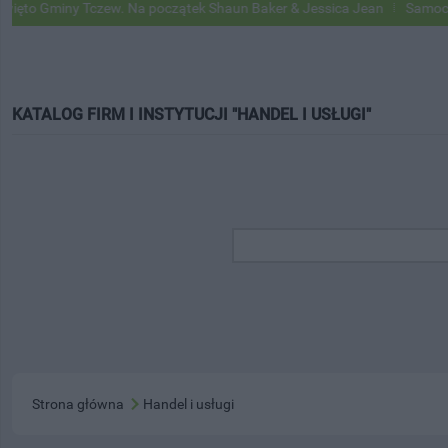
iny Tczew. Na początek Shaun Baker & Jessica Jean
Samochody Googl
KATALOG FIRM I INSTYTUCJI "HANDEL I USŁUGI"
Strona główna
Handel i usługi