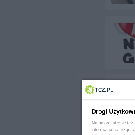
Drogi Użytkow
Na naszej stronie tc
informacje na urządze