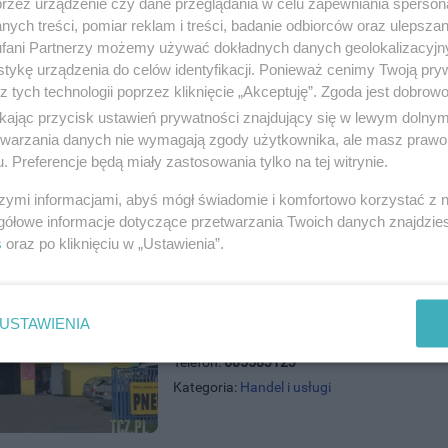
przez urządzenie czy dane przeglądania w celu zapewniania sperson
ych treści, pomiar reklam i treści, badanie odbiorców oraz ulepszan
e Dla Domu Tczew
fani Partnerzy możemy używać dokładnych danych geolokalizacyjn
ńska 55, 83-110 Tczew
tykę urządzenia do celów identyfikacji. Ponieważ cenimy Twoją pry
)5321001
z tych technologii poprzez kliknięcie „Akceptuję”. Zgoda jest dobro
andel i usługi
ikając przycisk ustawień prywatności znajdujący się w lewym dolny
etwarzania danych nie wymagają zgody użytkownika, ale masz prawo 
. Preferencje będą miały zastosowania tylko na tej witrynie.
szymi informacjami, abyś mógł świadomie i komfortowo korzystać z
gółowe informacje dotyczące przetwarzania Twoich danych znajdzi
s
oraz po kliknięciu w „Ustawienia”.
Pit Stop Serwis Maciej Lewandow
USTAWIENIA
ul. Przemysłowa 1, 83-110 Tczew
Telefon:
605583123
Kategoria:
Handel i usługi