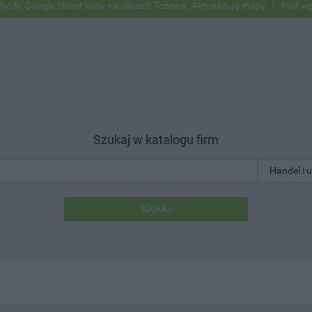
e Street View na ulicach Tczewa. Aktualizują mapy
Pod wpływem alk
Szukaj w katalogu firm
SZUKAJ