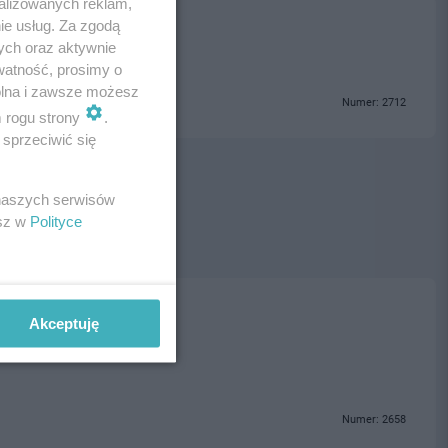
alizowanych reklam,
ie usług. Za zgodą
ych oraz aktywnie
watność, prosimy o
wolna i zawsze możesz
Numer: 2712
m rogu strony
.
sprzeciwić się
 naszych serwisów
esz w
Polityce
ski
Akceptuję
Numer: 2658