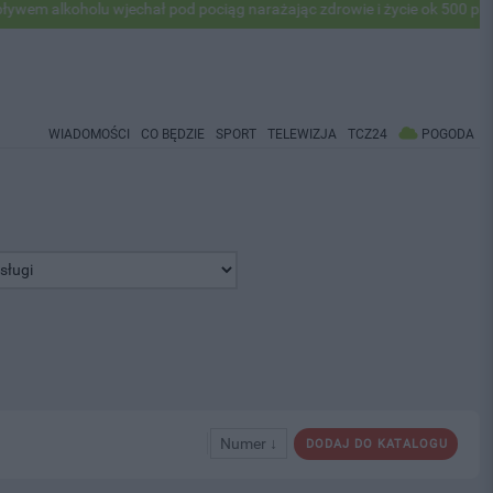
oholu wjechał pod pociąg narażając zdrowie i życie ok 500 pasażerów! 
WIADOMOŚCI
CO BĘDZIE
SPORT
TELEWIZJA
TCZ24
POGODA
Numer ↓
DODAJ DO KATALOGU