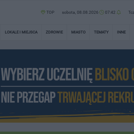
TOP
sobota, 08.08.2026
07:42
Tc
LOKALE I MIEJSCA
ZDROWIE
MIASTO
TEMATY
INNE