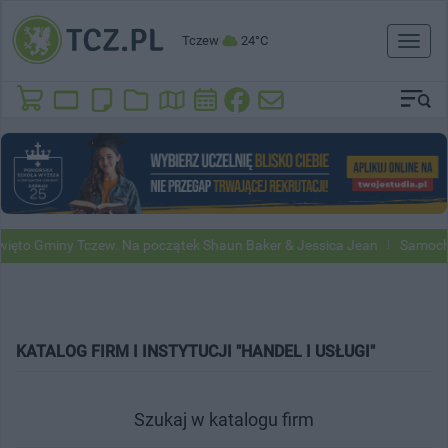
Tczew
24°C
Toggl
naviga
to Gminy Tczew. Na początek Shaun Baker & Jessica Jean
Samochody
KATALOG FIRM I INSTYTUCJI "HANDEL I USŁUGI"
Szukaj w katalogu firm