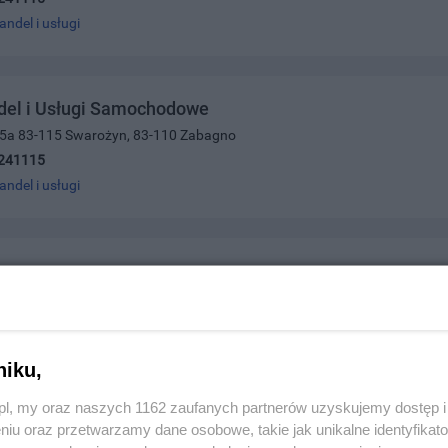
andel i usługi
del i Usługi Samochodowe
 5a 83-115 Swarożyn, 83-110 Zabagno
241115
andel i usługi
a 3, 83-110 Tczew
682438
andel i usługi
niku,
z.pl, my oraz naszych 1162 zaufanych partnerów uzyskujemy dostęp
niu oraz przetwarzamy dane osobowe, takie jak unikalne identyfikat
Szkolenia Kierowców TARA-TARUĆ