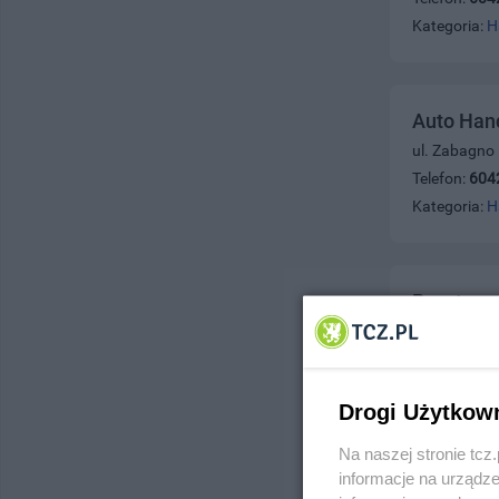
Kategoria:
H
Auto Han
ul. Zabagno
Telefon:
604
Kategoria:
H
Basster
ul. Działkow
Telefon:
665
Kategoria:
H
Drogi Użytkow
Na naszej stronie tc
informacje na urządze
Ośrodek 