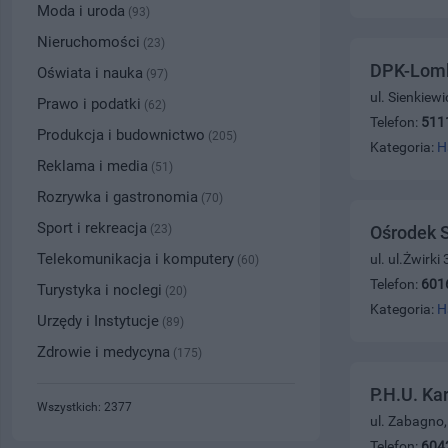
Moda i uroda
(93)
Nieruchomości
(23)
DPK-Lom
Oświata i nauka
(97)
ul. Sienkiew
Prawo i podatki
(62)
Telefon:
511
Produkcja i budownictwo
(205)
Kategoria:
H
Reklama i media
(51)
Rozrywka i gastronomia
(70)
Sport i rekreacja
(23)
Ośrodek 
Telekomunikacja i komputery
ul. ul.Żwirk
(60)
Telefon:
601
Turystyka i noclegi
(20)
Kategoria:
H
Urzędy i Instytucje
(89)
Zdrowie i medycyna
(175)
P.H.U. Ka
Wszystkich: 2377
ul. Zabagno
Telefon:
604