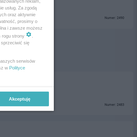
alizowanych reklam,
ie usług. Za zgodą
ych oraz aktywnie
Numer: 2490
watność, prosimy o
wolna i zawsze możesz
m rogu strony
.
sprzeciwić się
 naszych serwisów
esz w
Polityce
Akceptuję
Numer: 2483