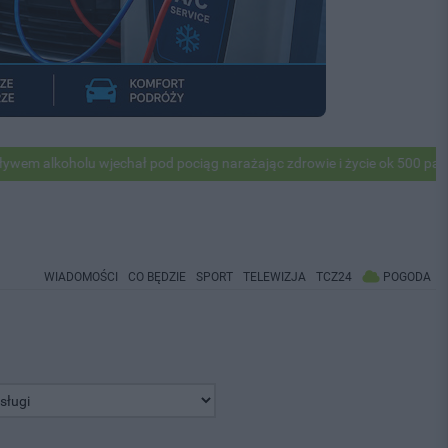
holu wjechał pod pociąg narażając zdrowie i życie ok 500 pasażerów! 
WIADOMOŚCI
CO BĘDZIE
SPORT
TELEWIZJA
TCZ24
POGODA