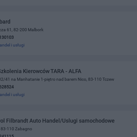
bard
icza 61, 82-200 Malbork
130103
andel i usługi
Szkolenia Kierowców TARA - ALFA
i 32/41 na Manhatanie 1-piętro nad barem Nico, 83-110 Tczew
628524
andel i usługi
rol Filbrandt Auto Handel/Uslugi samochodowe
, 83-110 Zabagno
241115