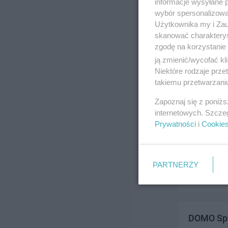
informacje wysyłane 
ul. ul.Żwir
wybór spersonalizowan
Telefon:
602
Użytkownika my i Zau
Kategoria:
H
skanować charakterys
zgodę na korzystanie 
ją zmienić/wycofać kl
Niektóre rodzaje prz
takiemu przetwarzaniu
Zapoznaj się z poniż
internetowych. Szcze
Prywatności
i
Cookie
Salon Fry
ul. Wojska P
Telefon:
726
PARTNERZY
Kategoria:
H
DOMO Sp.