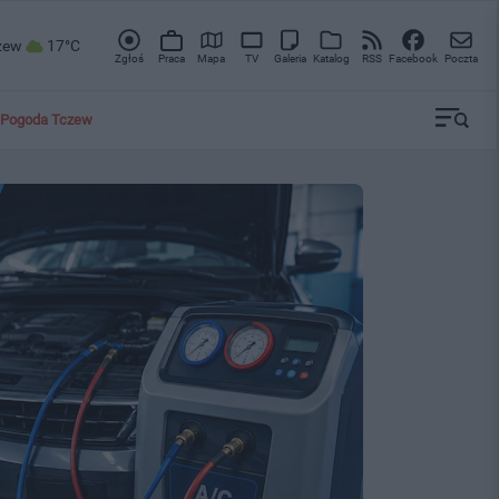
zew
17°C
Zgłoś
Praca
Mapa
TV
Galeria
Katalog
RSS
Facebook
Poczta
Pogoda Tczew