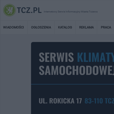
Internetowy Serwis Informacyjny Miasta Tczewa
WIADOMOŚCI
OGŁOSZENIA
KATALOG
REKLAMA
PRACA