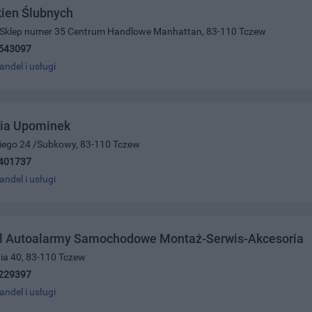
ien Ślubnych
42 Sklep numer 35 Centrum Handlowe Manhattan, 83-110 Tczew
543097
andel i usługi
nia Upominek
kiego 24 /Subkowy, 83-110 Tczew
401737
andel i usługi
il Autoalarmy Samochodowe Montaż-Serwis-Akcesoria
nia 40, 83-110 Tczew
229397
andel i usługi