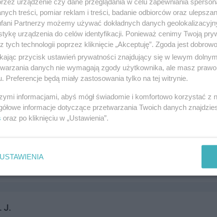
przez urządzenie czy dane przeglądania w celu zapewniania sperson
ki-Manhatan nad barem NICO, 83-110 Tczew
ych treści, pomiar reklam i treści, badanie odbiorców oraz ulepszan
483421
fani Partnerzy możemy używać dokładnych danych geolokalizacyjn
andel i usługi
tykę urządzenia do celów identyfikacji. Ponieważ cenimy Twoją pry
z tych technologii poprzez kliknięcie „Akceptuję”. Zgoda jest dobro
ikając przycisk ustawień prywatności znajdujący się w lewym dolny
etwarzania danych nie wymagają zgody użytkownika, ale masz prawo 
. Preferencje będą miały zastosowania tylko na tej witrynie.
szymi informacjami, abyś mógł świadomie i komfortowo korzystać z
gółowe informacje dotyczące przetwarzania Twoich danych znajdzi
s
oraz po kliknięciu w „Ustawienia”.
zjerski Glamour
olskiego 25/1, 83-110 Tczew
653890
USTAWIENIA
andel i usługi
 J.