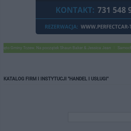
ny Tczew. Na początek Shaun Baker & Jessica Jean
Samochody Google
KATALOG FIRM I INSTYTUCJI "HANDEL I USŁUGI"