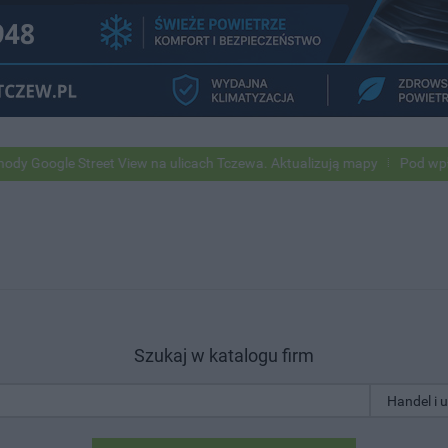
 Street View na ulicach Tczewa. Aktualizują mapy
Pod wpływem alko
Szukaj w katalogu firm