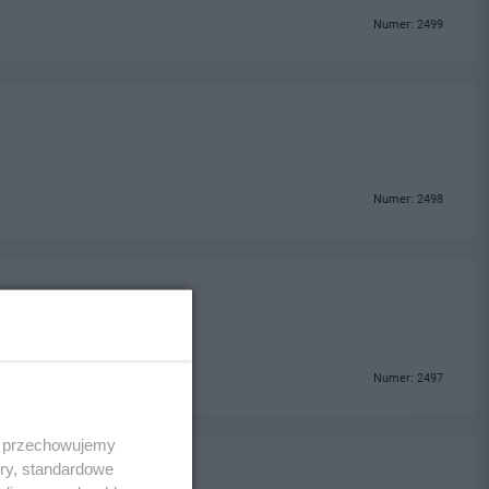
Numer: 2499
Numer: 2498
Numer: 2497
 i przechowujemy
ory, standardowe