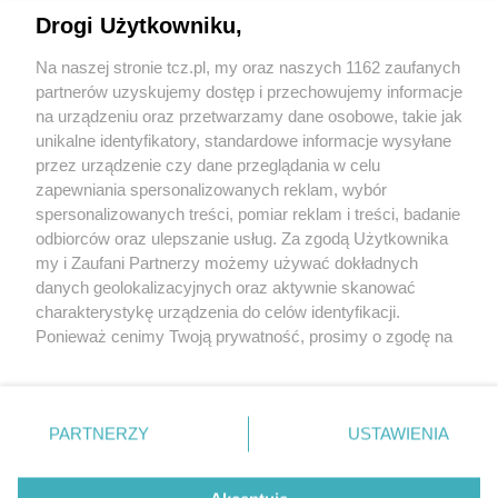
Drogi Użytkowniku,
Na naszej stronie tcz.pl, my oraz naszych 1162 zaufanych
partnerów uzyskujemy dostęp i przechowujemy informacje
na urządzeniu oraz przetwarzamy dane osobowe, takie jak
unikalne identyfikatory, standardowe informacje wysyłane
przez urządzenie czy dane przeglądania w celu
zapewniania spersonalizowanych reklam, wybór
O FIRMIE
POLITYKA PRYWATNOŚCI
HOSTING
spersonalizowanych treści, pomiar reklam i treści, badanie
REKLAMA
WSPÓŁPRACA
RSS
FACEBOOK
KONTAKT
odbiorców oraz ulepszanie usług. Za zgodą Użytkownika
my i Zaufani Partnerzy możemy używać dokładnych
Nasze serwisy
danych geolokalizacyjnych oraz aktywnie skanować
charakterystykę urządzenia do celów identyfikacji.
Aktualności
Muzyka i kultura
Ponieważ cenimy Twoją prywatność, prosimy o zgodę na
Tcz24
Archiwum wydarzeń
korzystanie z tych technologii poprzez kliknięcie
Kronika Policyjna
Telewizja Internetowa
„Akceptuję”. Zgoda jest dobrowolna i zawsze możesz ją
Kalendarz imprez
Sport
zmienić/wycofać klikając przycisk ustawień prywatności
Salony urody i masażu
Żłobki i przedszkola
PARTNERZY
USTAWIENIA
Historia miasta
Zdjęcia miasta
znajdujący się w lewym dolnym rogu strony
. Niektóre
Władze miasta
Zabytki
rodzaje przetwarzania danych nie wymagają zgody
użytkownika, ale masz prawo sprzeciwić się takiemu