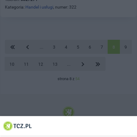
Kategoria:
Handel i usługi
, numer: 322
...
3
4
5
6
7
8
9
10
11
12
13
...
strona 8 z
54
© 2001-2026 Tczew - TCZ.PL Sp. z o.o. Internetowy Serwis Informacyjny Miasta
Tczewa