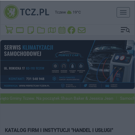
Tczew
19°C
Toggl
naviga
to Gminy Tczew. Na początek Shaun Baker & Jessica Jean
Samochody 
KATALOG FIRM I INSTYTUCJI "HANDEL I USŁUGI"