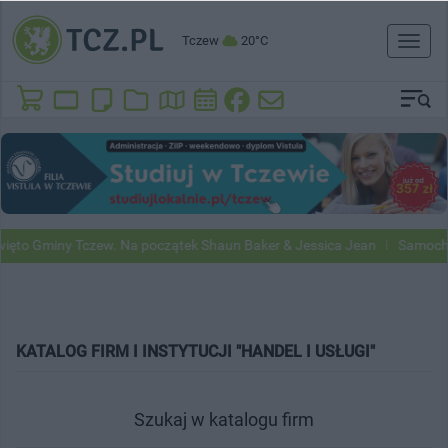
Tczew
20°C
Toggl
naviga
to Gminy Tczew. Na początek Shaun Baker & Jessica Jean
Samochody 
KATALOG FIRM I INSTYTUCJI "HANDEL I USŁUGI"
Szukaj w katalogu firm