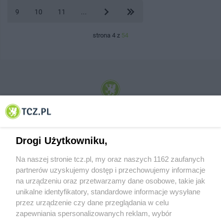
9
10
11
...
strona 4 z
54
© 2001-2026 Tczew - TCZ.PL Sp. z o.o. Internetowy Serwis Informacyjny Miasta
Tczewa
Drogi Użytkowniku,
Na naszej stronie tcz.pl, my oraz naszych 1162 zaufanych
partnerów uzyskujemy dostęp i przechowujemy informacje
na urządzeniu oraz przetwarzamy dane osobowe, takie jak
unikalne identyfikatory, standardowe informacje wysyłane
przez urządzenie czy dane przeglądania w celu
zapewniania spersonalizowanych reklam, wybór
O FIRMIE
POLITYKA PRYWATNOŚCI
HOSTING