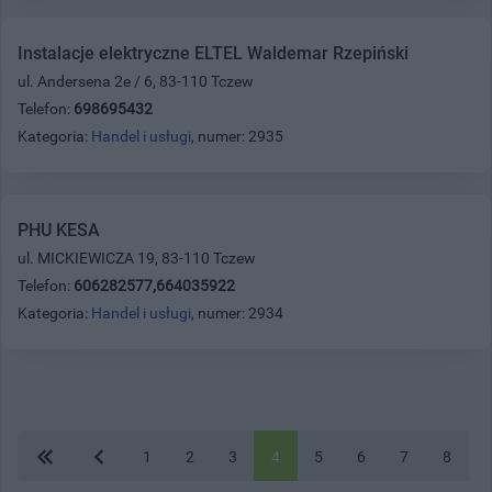
Instalacje elektryczne ELTEL Waldemar Rzepiński
ul. Andersena 2e / 6, 83-110 Tczew
Telefon:
698695432
Kategoria:
Handel i usługi
, numer: 2935
PHU KESA
ul. MICKIEWICZA 19, 83-110 Tczew
Telefon:
606282577,664035922
Kategoria:
Handel i usługi
, numer: 2934
1
2
3
4
5
6
7
8