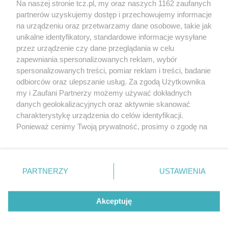
Na naszej stronie tcz.pl, my oraz naszych 1162 zaufanych
partnerów uzyskujemy dostęp i przechowujemy informacje
na urządzeniu oraz przetwarzamy dane osobowe, takie jak
unikalne identyfikatory, standardowe informacje wysyłane
przez urządzenie czy dane przeglądania w celu
zapewniania spersonalizowanych reklam, wybór
O FIRMIE
POLITYKA PRYWATNOŚCI
HOSTING
spersonalizowanych treści, pomiar reklam i treści, badanie
REKLAMA
WSPÓŁPRACA
RSS
FACEBOOK
KONTAKT
odbiorców oraz ulepszanie usług. Za zgodą Użytkownika
my i Zaufani Partnerzy możemy używać dokładnych
Nasze serwisy
danych geolokalizacyjnych oraz aktywnie skanować
charakterystykę urządzenia do celów identyfikacji.
Aktualności
Muzyka i kultura
Ponieważ cenimy Twoją prywatność, prosimy o zgodę na
Tcz24
Archiwum wydarzeń
korzystanie z tych technologii poprzez kliknięcie
Kronika Policyjna
Telewizja Internetowa
„Akceptuję”. Zgoda jest dobrowolna i zawsze możesz ją
Kalendarz imprez
Sport
zmienić/wycofać klikając przycisk ustawień prywatności
Salony urody i masażu
Żłobki i przedszkola
PARTNERZY
USTAWIENIA
Historia miasta
Zdjęcia miasta
znajdujący się w lewym dolnym rogu strony
. Niektóre
Władze miasta
Zabytki
rodzaje przetwarzania danych nie wymagają zgody
użytkownika, ale masz prawo sprzeciwić się takiemu
Akceptuję
przetwarzaniu. Preferencje będą miały zastosowania tylko
na tej witrynie.
Zainstaluj aplikację Tcz.pl w Google Play:
Android