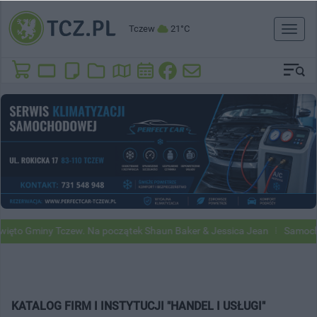
Tczew
21°C
Toggl
naviga
to Gminy Tczew. Na początek Shaun Baker & Jessica Jean
Samochody
KATALOG FIRM I INSTYTUCJI "HANDEL I USŁUGI"