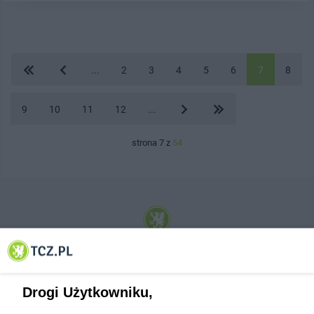
...
2
3
4
5
6
7
8
9
10
11
12
...
strona 7 z
54
© 2001-2026 Tczew - TCZ.PL Sp. z o.o. Internetowy Serwis Informacyjny Miasta
Tczewa
Drogi Użytkowniku,