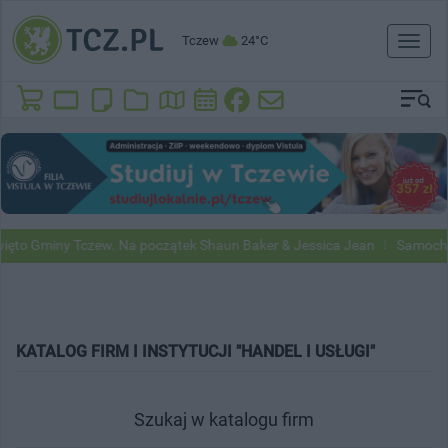
Tczew
24°C
Toggl
naviga
to Gminy Tczew. Na początek Shaun Baker & Jessica Jean
Samochody 
KATALOG FIRM I INSTYTUCJI "HANDEL I USŁUGI"
Szukaj w katalogu firm