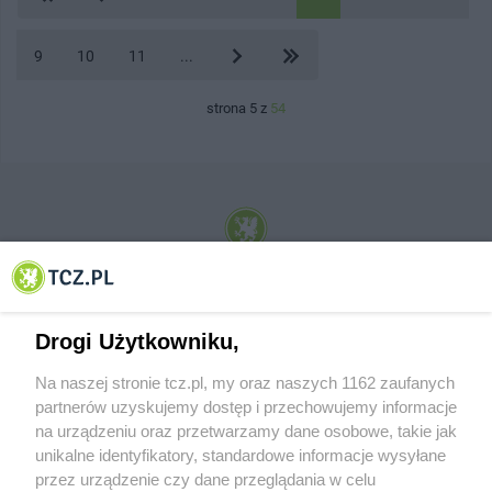
9
10
11
...
strona 5 z
54
© 2001-2026 Tczew - TCZ.PL Sp. z o.o. Internetowy Serwis Informacyjny Miasta
Tczewa
Drogi Użytkowniku,
Na naszej stronie tcz.pl, my oraz naszych 1162 zaufanych
partnerów uzyskujemy dostęp i przechowujemy informacje
na urządzeniu oraz przetwarzamy dane osobowe, takie jak
unikalne identyfikatory, standardowe informacje wysyłane
przez urządzenie czy dane przeglądania w celu