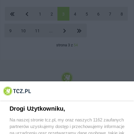
1
2
3
4
5
6
7
8
9
10
11
...
strona 3 z
54
© 2001-2026 Tczew - TCZ.PL Sp. z o.o. Internetowy Serwis Informacyjny Miasta
Tczewa
Drogi Użytkowniku,
Na naszej stronie tcz.pl, my oraz naszych 1162 zaufanych
partnerów uzyskujemy dostęp i przechowujemy informacje
na urządzeniu oraz przetwarzamy dane osobowe, takie jak