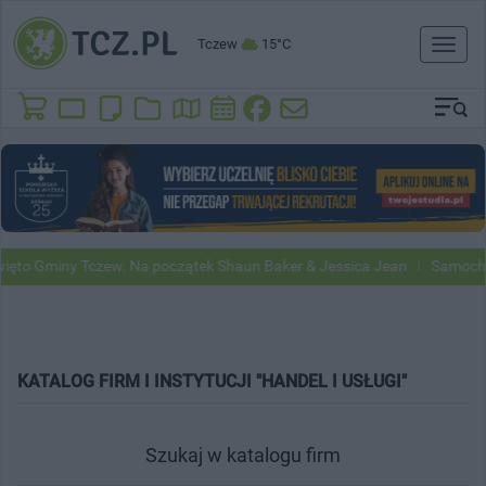
Tczew
15°C
Toggl
naviga
to Gminy Tczew. Na początek Shaun Baker & Jessica Jean
Samochody 
KATALOG FIRM I INSTYTUCJI "HANDEL I USŁUGI"
Szukaj w katalogu firm