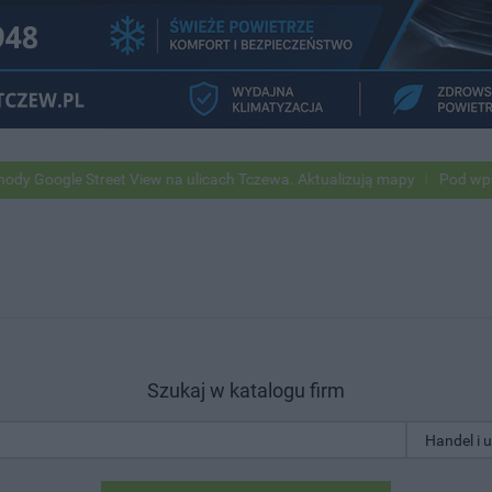
 Street View na ulicach Tczewa. Aktualizują mapy
Pod wpływem alkoh
Szukaj w katalogu firm