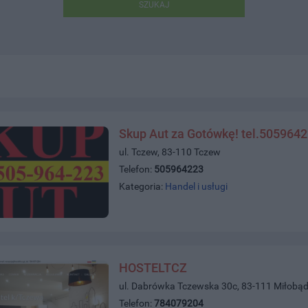
SZUKAJ
Skup Aut za Gotówkę! tel.505964
ul. Tczew, 83-110 Tczew
Telefon:
505964223
Kategoria:
Handel i usługi
HOSTELTCZ
ul. Dabrówka Tczewska 30c, 83-111 Miłobąd
Telefon:
784079204