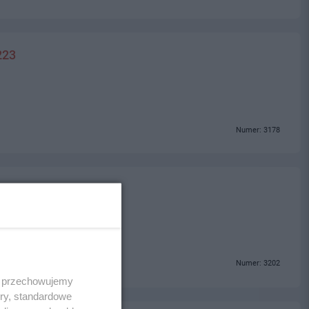
223
Numer: 3178
Numer: 3202
 i przechowujemy
ory, standardowe