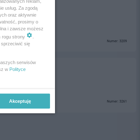
alizowanych reklam,
ie usług. Za zgodą
ych oraz aktywnie
watność, prosimy o
wolna i zawsze możesz
m rogu strony
.
Numer: 3209
sprzeciwić się
 naszych serwisów
olice
esz w
Polityce
Akceptuję
Numer: 3261