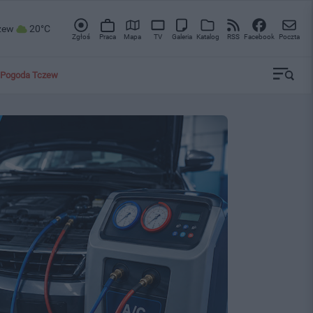
zew
20°C
Zgłoś
Praca
Mapa
TV
Galeria
Katalog
RSS
Facebook
Poczta
Pogoda Tczew