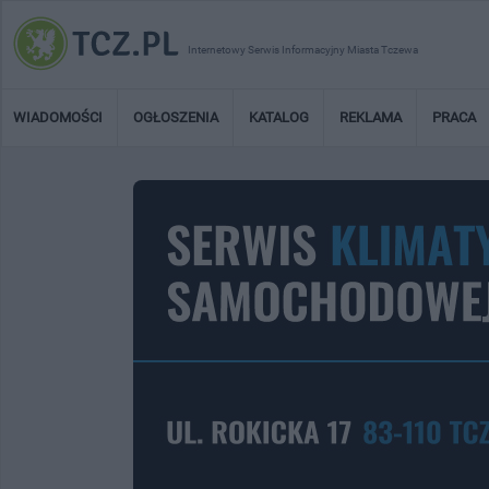
Internetowy Serwis Informacyjny Miasta Tczewa
WIADOMOŚCI
OGŁOSZENIA
KATALOG
REKLAMA
PRACA