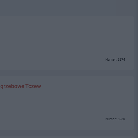
Numer: 3274
ogrzebowe Tczew
Numer: 3280