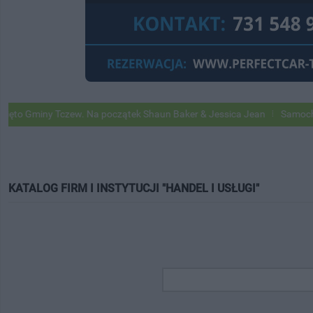
y Tczew. Na początek Shaun Baker & Jessica Jean
Samochody Google
KATALOG FIRM I INSTYTUCJI "HANDEL I USŁUGI"