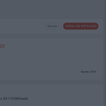
Numer ↑
DODAJ DO KATALOGU
223
Numer: 3141
z, 83-110 Miłobądz