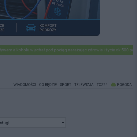
olu wjechał pod pociąg narażając zdrowie i życie ok 500 pasażerów! P
WIADOMOŚCI
CO BĘDZIE
SPORT
TELEWIZJA
TCZ24
POGODA