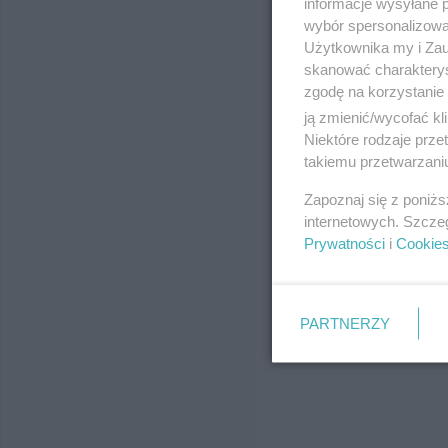
informacje wysyłane 
wybór spersonalizowan
Użytkownika my i Zau
skanować charakterys
zgodę na korzystanie 
ją zmienić/wycofać kl
Niektóre rodzaje prz
takiemu przetwarzaniu
Zapoznaj się z poniż
internetowych. Szcze
Prywatności
i
Cookie
PARTNERZY