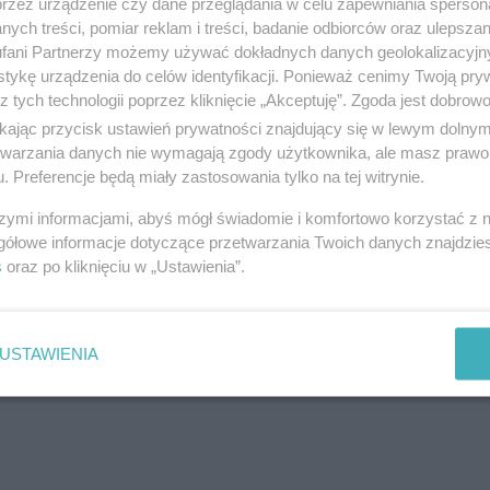
przez urządzenie czy dane przeglądania w celu zapewniania sperson
Eko Komes
ych treści, pomiar reklam i treści, badanie odbiorców oraz ulepszan
fani Partnerzy możemy używać dokładnych danych geolokalizacyjn
ul. Tczewska 44, 83-032 Kolnik
tykę urządzenia do celów identyfikacji. Ponieważ cenimy Twoją pry
Telefon:
583421710
z tych technologii poprzez kliknięcie „Akceptuję”. Zgoda jest dobro
Kategoria:
Handel i usługi
ikając przycisk ustawień prywatności znajdujący się w lewym dolny
etwarzania danych nie wymagają zgody użytkownika, ale masz prawo 
. Preferencje będą miały zastosowania tylko na tej witrynie.
szymi informacjami, abyś mógł świadomie i komfortowo korzystać z
Skup Aut Samochodów Tczew i Ok
gółowe informacje dotyczące przetwarzania Twoich danych znajdzi
s
oraz po kliknięciu w „Ustawienia”.
ul. Tczewska 31, 83-032 Kolnik
Telefon:
794430044
Kategoria:
Handel i usługi
USTAWIENIA