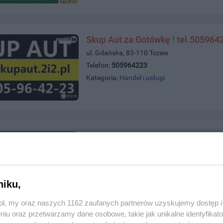
Skup Aut za Gotówkę ! tel.505964
ul. Gdańska, 83-110 Tczew
Telefon:
505964223
Kategoria:
Handel i usługi
K-mila Detailing Garage
ul. Niepodległości 1, 83-110 Tczew
Telefon:
739240040
Kategoria:
Handel i usługi
niku,
z.pl, my oraz naszych 1162 zaufanych partnerów uzyskujemy dostęp
niu oraz przetwarzamy dane osobowe, takie jak unikalne identyfikat