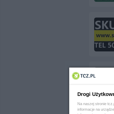
Drogi Użytkow
Na naszej stronie tc
informacje na urządze