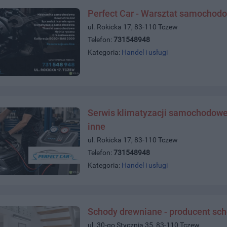
Perfect Car - Warsztat samochod
ul. Rokicka 17, 83-110 Tczew
Telefon:
731548948
Kategoria:
Handel i usługi
Serwis klimatyzacji samochodowej 
inne
ul. Rokicka 17, 83-110 Tczew
Telefon:
731548948
Kategoria:
Handel i usługi
Schody drewniane - producent sc
ul. 30-go Stycznia 35, 83-110 Tczew