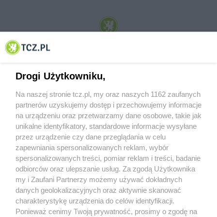
© 2001-2026 Tczew - TCZ.PL Sp. z o.o. Internetowy Serwis Informacyjny Miasta
Tczewa
Drogi Użytkowniku,
Na naszej stronie tcz.pl, my oraz naszych 1162 zaufanych
partnerów uzyskujemy dostęp i przechowujemy informacje
na urządzeniu oraz przetwarzamy dane osobowe, takie jak
unikalne identyfikatory, standardowe informacje wysyłane
przez urządzenie czy dane przeglądania w celu
zapewniania spersonalizowanych reklam, wybór
O FIRMIE
POLITYKA PRYWATNOŚCI
HOSTING
spersonalizowanych treści, pomiar reklam i treści, badanie
REKLAMA
WSPÓŁPRACA
RSS
FACEBOOK
KONTAKT
odbiorców oraz ulepszanie usług. Za zgodą Użytkownika
my i Zaufani Partnerzy możemy używać dokładnych
Nasze serwisy
danych geolokalizacyjnych oraz aktywnie skanować
charakterystykę urządzenia do celów identyfikacji.
Aktualności
Muzyka i kultura
Ponieważ cenimy Twoją prywatność, prosimy o zgodę na
Tcz24
Archiwum wydarzeń