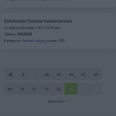
Żelichowski Czesław Kamieniarstwo
ul. Szkoły Morskiej 1, 83-110 Tczew
Telefon:
5325525
Kategoria:
Handel i usługi
, numer: 550
...
44
45
46
47
48
49
50
51
52
53
54
strona 54 z
54