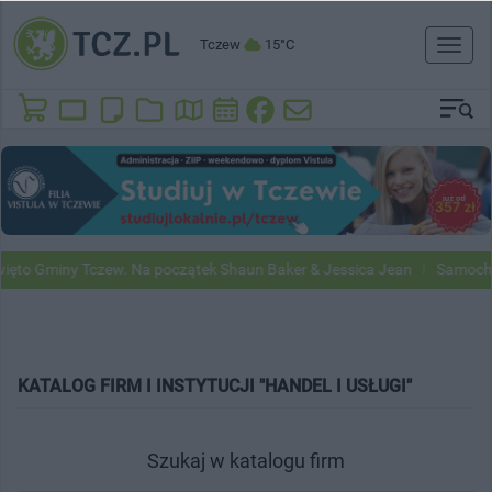
Tczew
15°C
Toggl
naviga
ęto Gminy Tczew. Na początek Shaun Baker & Jessica Jean
Samochody
KATALOG FIRM I INSTYTUCJI "HANDEL I USŁUGI"
Szukaj w katalogu firm