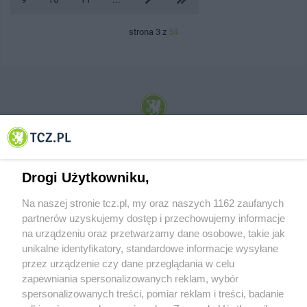
strona 3 z
54
© 2001-2026 Tczew - TCZ.PL Sp. z o.o. Internetowy Serwis Informacyjny Miasta
Tczewa
Drogi Użytkowniku,
Na naszej stronie tcz.pl, my oraz naszych 1162 zaufanych
partnerów uzyskujemy dostęp i przechowujemy informacje
na urządzeniu oraz przetwarzamy dane osobowe, takie jak
unikalne identyfikatory, standardowe informacje wysyłane
przez urządzenie czy dane przeglądania w celu
zapewniania spersonalizowanych reklam, wybór
O FIRMIE
POLITYKA PRYWATNOŚCI
HOSTING
spersonalizowanych treści, pomiar reklam i treści, badanie
REKLAMA
WSPÓŁPRACA
RSS
FACEBOOK
KONTAKT