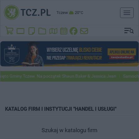
Tczew
20°C
Toggl
naviga
to Gminy Tczew. Na początek Shaun Baker & Jessica Jean
Samochody 
KATALOG FIRM I INSTYTUCJI "HANDEL I USŁUGI"
Szukaj w katalogu firm