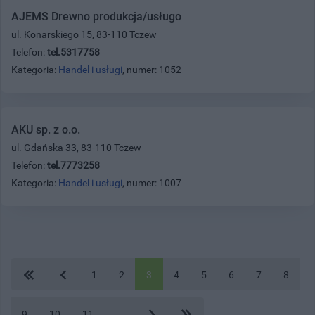
AJEMS Drewno produkcja/usługo
ul. Konarskiego 15, 83-110 Tczew
Telefon:
tel.5317758
Kategoria:
Handel i usługi
, numer: 1052
AKU sp. z o.o.
ul. Gdańska 33, 83-110 Tczew
Telefon:
tel.7773258
Kategoria:
Handel i usługi
, numer: 1007
1
2
3
4
5
6
7
8
9
10
11
...