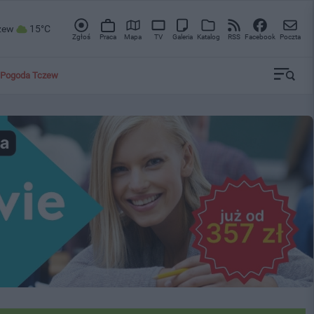
zew
15°C
Zgłoś
Praca
Mapa
TV
Galeria
Katalog
RSS
Facebook
Poczta
Pogoda Tczew