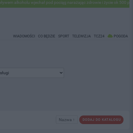
oholu wjechał pod pociąg narażając zdrowie i życie ok 500 pasażerów!
WIADOMOŚCI
CO BĘDZIE
SPORT
TELEWIZJA
TCZ24
POGODA
Nazwa ↑
DODAJ DO KATALOGU