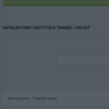
iny Tczew. Na początek Shaun Baker & Jessica Jean
Samochody Goog
KATALOG FIRM I INSTYTUCJI "HANDEL I USŁUGI"
Strona główna
Handel i usługi