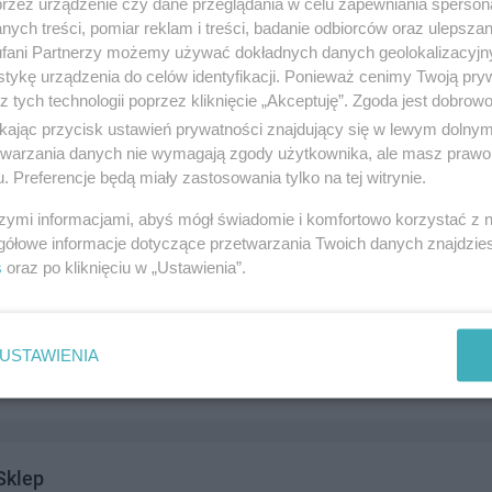
przez urządzenie czy dane przeglądania w celu zapewniania sperson
ych treści, pomiar reklam i treści, badanie odbiorców oraz ulepszan
fani Partnerzy możemy używać dokładnych danych geolokalizacyjn
tykę urządzenia do celów identyfikacji. Ponieważ cenimy Twoją pry
z tych technologii poprzez kliknięcie „Akceptuję”. Zgoda jest dobro
S.C. Zakład Handlowo-Produkcyjno-Usługowy
ikając przycisk ustawień prywatności znajdujący się w lewym dolny
0b, 83-110 Tczew
etwarzania danych nie wymagają zgody użytkownika, ale masz prawo 
. Preferencje będą miały zastosowania tylko na tej witrynie.
6435
andel i usługi
szymi informacjami, abyś mógł świadomie i komfortowo korzystać z
gółowe informacje dotyczące przetwarzania Twoich danych znajdzi
s
oraz po kliknięciu w „Ustawienia”.
Natura
 43, 83-110 Tczew
USTAWIENIA
4208
andel i usługi
Sklep