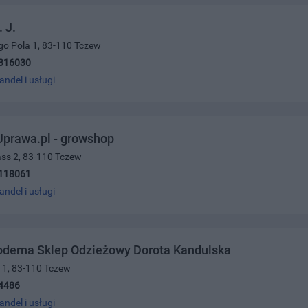
 J.
go Pola 1, 83-110 Tczew
316030
andel i usługi
rawa.pl - growshop
ass 2, 83-110 Tczew
118061
andel i usługi
derna Sklep Odzieżowy Dorota Kandulska
a 1, 83-110 Tczew
4486
andel i usługi