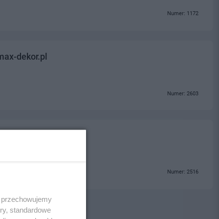
Numer: 1172
ax-dekor.pl
Numer: 2603
Numer: 2516
 i przechowujemy
ory, standardowe