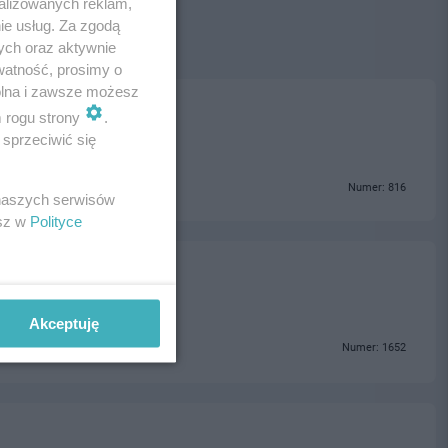
alizowanych reklam,
ie usług. Za zgodą
ych oraz aktywnie
watność, prosimy o
wolna i zawsze możesz
m rogu strony
.
sprzeciwić się
Numer: 816
 naszych serwisów
esz w
Polityce
Akceptuję
Numer: 1652