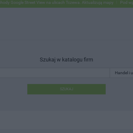
le Street View na ulicach Tczewa. Aktualizują mapy
Pod wpływem alk
Szukaj w katalogu firm
SZUKAJ