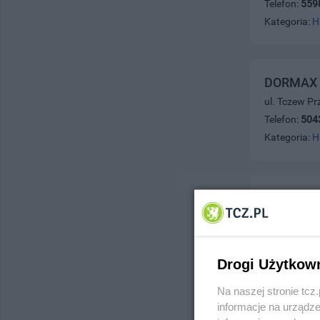
Telefon:
559
Kategoria:
H
DORMAX -
ul. Tczew P
Telefon:
504
Kategoria:
H
DPK-Lom
ul. Sienkiew
Telefon:
511
Kategoria:
H
Drogi Użytkow
Na naszej stronie tc
informacje na urządze