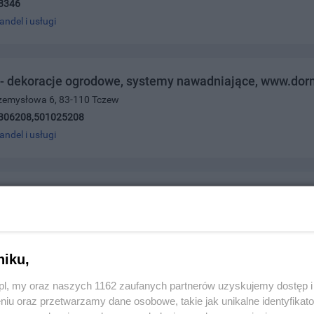
8346
andel i usługi
 dekoracje ogrodowe, systemy nawadniające, www.dorm
rzemysłowa 6, 83-110 Tczew
306208,501025208
andel i usługi
bard
icza 61, 82-200 Malbork
130103
andel i usługi
niku,
z.pl, my oraz naszych 1162 zaufanych partnerów uzyskujemy dostęp
niu oraz przetwarzamy dane osobowe, takie jak unikalne identyfikat