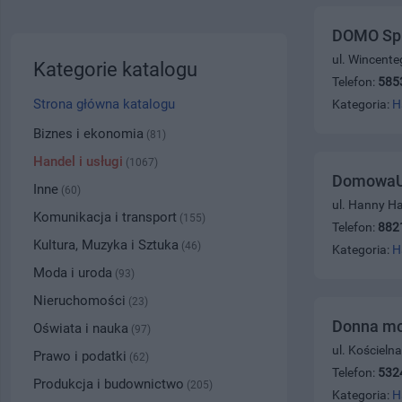
DOMO Sp.
ul. Wincente
Kategorie katalogu
Telefon:
585
Strona główna katalogu
Kategoria:
H
Biznes i ekonomia
(81)
Handel i usługi
(1067)
DomowaUp
Inne
(60)
ul. Hanny H
Komunikacja i transport
(155)
Telefon:
882
Kultura, Muzyka i Sztuka
(46)
Kategoria:
H
Moda i uroda
(93)
Nieruchomości
(23)
Donna mo
Oświata i nauka
(97)
ul. Kościeln
Prawo i podatki
(62)
Telefon:
532
Produkcja i budownictwo
(205)
Kategoria:
H