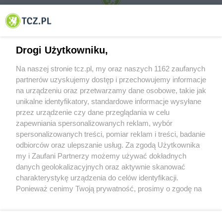
© 2001-2026 Tczew - TCZ.PL Sp. z o.o. Internetowy Serwis Informacyjny Miasta
Tczewa
Drogi Użytkowniku,
Na naszej stronie tcz.pl, my oraz naszych 1162 zaufanych
partnerów uzyskujemy dostęp i przechowujemy informacje
na urządzeniu oraz przetwarzamy dane osobowe, takie jak
unikalne identyfikatory, standardowe informacje wysyłane
przez urządzenie czy dane przeglądania w celu
zapewniania spersonalizowanych reklam, wybór
O FIRMIE
POLITYKA PRYWATNOŚCI
HOSTING
spersonalizowanych treści, pomiar reklam i treści, badanie
REKLAMA
WSPÓŁPRACA
RSS
FACEBOOK
KONTAKT
odbiorców oraz ulepszanie usług. Za zgodą Użytkownika
my i Zaufani Partnerzy możemy używać dokładnych
Nasze serwisy
danych geolokalizacyjnych oraz aktywnie skanować
charakterystykę urządzenia do celów identyfikacji.
Aktualności
Muzyka i kultura
Ponieważ cenimy Twoją prywatność, prosimy o zgodę na
Tcz24
Archiwum wydarzeń
korzystanie z tych technologii poprzez kliknięcie
Kronika Policyjna
Telewizja Internetowa
„Akceptuję”. Zgoda jest dobrowolna i zawsze możesz ją
Kalendarz imprez
Sport
zmienić/wycofać klikając przycisk ustawień prywatności