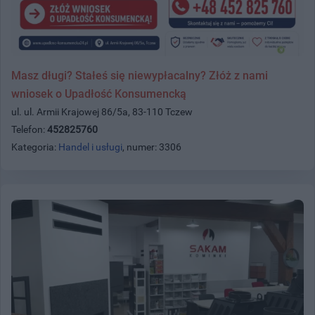
Masz długi? Stałeś się niewypłacalny? Złóż z nami
wniosek o Upadłość Konsumencką
ul. ul. Armii Krajowej 86/5a, 83-110 Tczew
Telefon:
452825760
Kategoria:
Handel i usługi
, numer: 3306