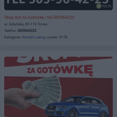
Skup Aut za Gotówkę ! tel.505964223
ul. Gdańska, 83-110 Tczew
Telefon:
505964223
Kategoria:
Handel i usługi
, numer: 3178