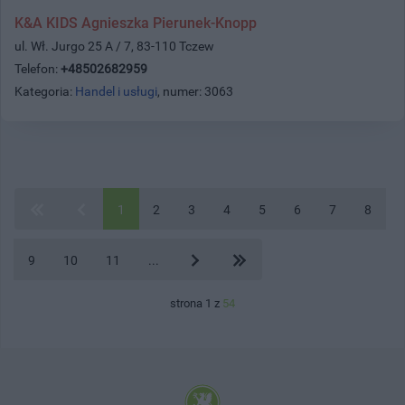
K&A KIDS Agnieszka Pierunek-Knopp
ul. Wł. Jurgo 25 A / 7, 83-110 Tczew
Telefon:
+48502682959
Kategoria:
Handel i usługi
, numer: 3063
1
2
3
4
5
6
7
8
9
10
11
...
strona 1 z
54