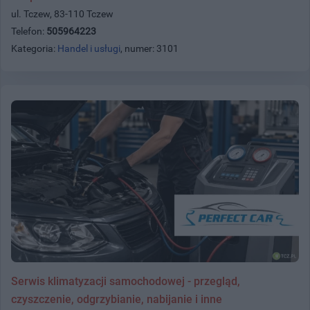
ul. Tczew, 83-110 Tczew
Telefon:
505964223
Kategoria:
Handel i usługi
, numer: 3101
Serwis klimatyzacji samochodowej - przegląd,
czyszczenie, odgrzybianie, nabijanie i inne