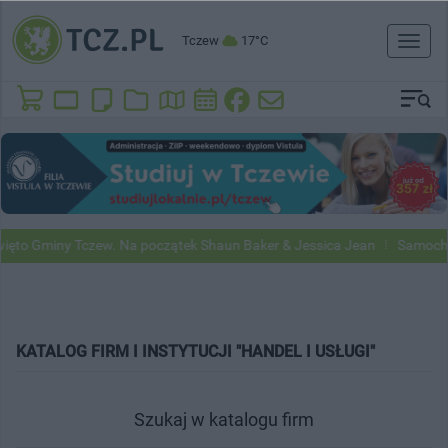
Tczew
17°C
Toggl
naviga
y Tczew. Na początek Shaun Baker & Jessica Jean
Samochody Google 
KATALOG FIRM I INSTYTUCJI "HANDEL I USŁUGI"
Szukaj w katalogu firm