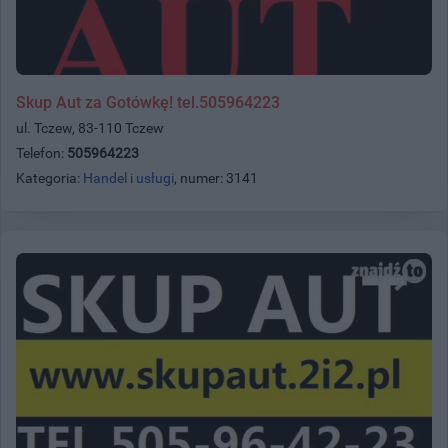
Skup Aut za Gotówkę! tel.505964223
ul. Tczew, 83-110 Tczew
Telefon:
505964223
Kategoria:
Handel i usługi
, numer: 3141