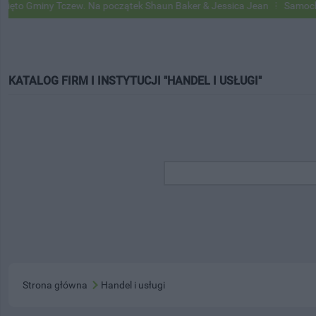
ny Tczew. Na początek Shaun Baker & Jessica Jean
Samochody Google
KATALOG FIRM I INSTYTUCJI "HANDEL I USŁUGI"
Strona główna
Handel i usługi