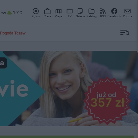
zew
19°C
Zgłoś
Praca
Mapa
TV
Galeria
Katalog
RSS
Facebook
Poczta
Pogoda Tczew