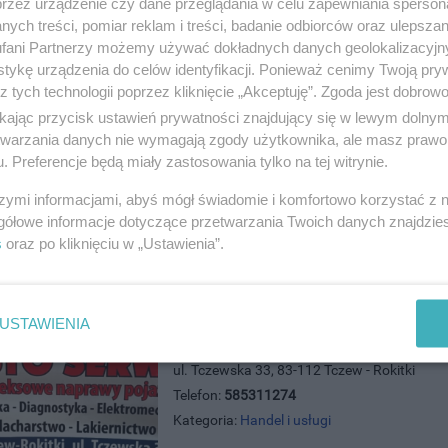
przez urządzenie czy dane przeglądania w celu zapewniania sperson
ych treści, pomiar reklam i treści, badanie odbiorców oraz ulepszan
E-PALACZ
fani Partnerzy możemy używać dokładnych danych geolokalizacyjn
ul. Jagiellońska 51, 83-110 Tczew
tykę urządzenia do celów identyfikacji. Ponieważ cenimy Twoją pry
Telefon:
698009438
z tych technologii poprzez kliknięcie „Akceptuję”. Zgoda jest dobro
Kategoria:
Handel i usługi
ikając przycisk ustawień prywatności znajdujący się w lewym dolny
etwarzania danych nie wymagają zgody użytkownika, ale masz prawo 
. Preferencje będą miały zastosowania tylko na tej witrynie.
szymi informacjami, abyś mógł świadomie i komfortowo korzystać z
gółowe informacje dotyczące przetwarzania Twoich danych znajdzi
s
oraz po kliknięciu w „Ustawienia”.
USTAWIENIA
DOMINIK - AUTO SERWIS komplek
ul. Tczewska 33, 83-112 Tczew - Rokitki
Telefon:
585311274
Kategoria:
Handel i usługi