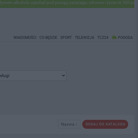
olu wjechał pod pociąg narażając zdrowie i życie ok 500 pasażerów! P
WIADOMOŚCI
CO BĘDZIE
SPORT
TELEWIZJA
TCZ24
POGODA
Nazwa ↓
DODAJ DO KATALOGU