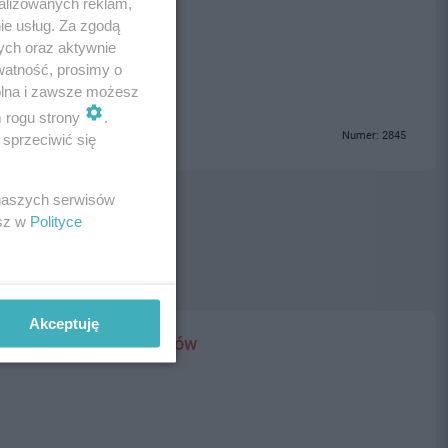
alizowanych reklam,
ie usług. Za zgodą
ych oraz aktywnie
watność, prosimy o
wolna i zawsze możesz
m rogu strony
.
Numer: 2845
sprzeciwić się
 naszych serwisów
esz w
Polityce
Akceptuję
sowa naprawa pojazdów