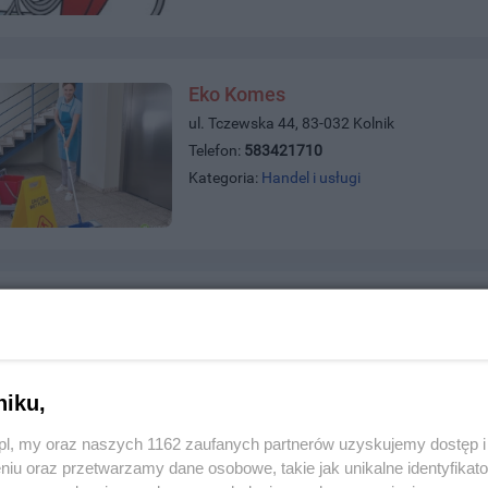
Eko Komes
ul. Tczewska 44, 83-032 Kolnik
Telefon:
583421710
Kategoria:
Handel i usługi
Eden Dom Pogrzebowy - Usługi P
ul. 30 Stycznia 10/2, 83-110 Tczew
Telefon:
535437437
Kategoria:
Handel i usługi
niku,
z.pl, my oraz naszych 1162 zaufanych partnerów uzyskujemy dostęp
niu oraz przetwarzamy dane osobowe, takie jak unikalne identyfikat