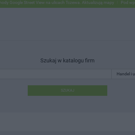
 Street View na ulicach Tczewa. Aktualizują mapy
Pod wpływem alkoh
Szukaj w katalogu firm
SZUKAJ