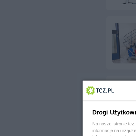
Drogi Użytkow
Na naszej stronie tc
informacje na urządze