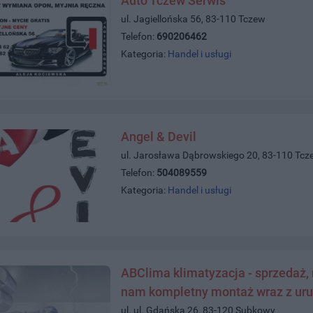
Auto Tczew Serwis
ul. Jagiellońska 56, 83-110 Tczew
Telefon:
690206462
Kategoria:
Handel i usługi
Angel & Devil
ul. Jarosława Dąbrowskiego 20, 83-110 Tcz
Telefon:
504089559
Kategoria:
Handel i usługi
ABClima klimatyzacja - sprzedaż, m
nam kompletny montaż wraz z u
ul. ul. Gdańska 26, 83-120 Subkowy