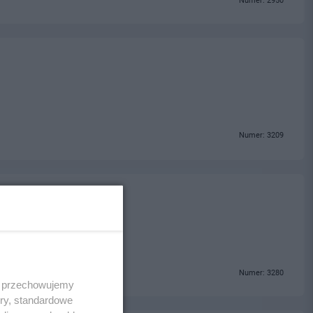
Numer: 2950
Numer: 3209
ogrzebowe Tczew
Numer: 3280
 i przechowujemy
ory, standardowe