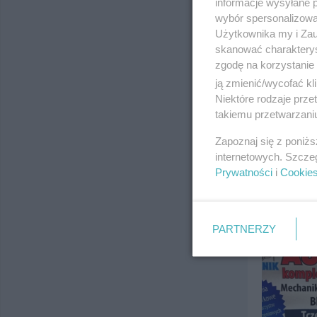
informacje wysyłane 
wybór spersonalizowan
Użytkownika my i Zau
skanować charakterys
zgodę na korzystanie 
ją zmienić/wycofać kl
Niektóre rodzaje prz
takiemu przetwarzaniu
Zapoznaj się z poniż
internetowych. Szcze
Prywatności
i
Cookie
PARTNERZY