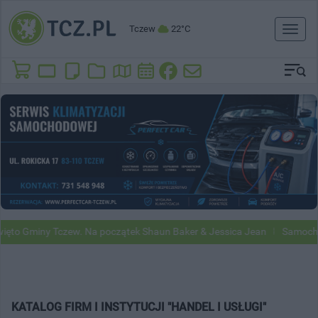
Tczew
22°C
Toggl
naviga
y Tczew. Na początek Shaun Baker & Jessica Jean
Samochody Google
KATALOG FIRM I INSTYTUCJI "HANDEL I USŁUGI"