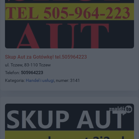
Skup Aut za Gotówkę! tel.505964223
ul. Tczew, 83-110 Tczew
Telefon:
505964223
Kategoria:
Handel i usługi
, numer: 3141