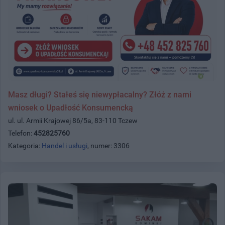
Masz długi? Stałeś się niewypłacalny? Złóż z nami
wniosek o Upadłość Konsumencką
ul. ul. Armii Krajowej 86/5a, 83-110 Tczew
Telefon:
452825760
Kategoria:
Handel i usługi
, numer: 3306