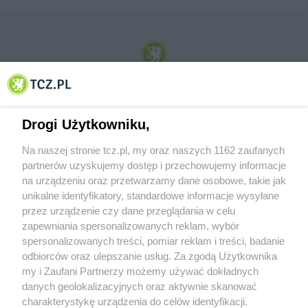
© 2001-2026 Tczew - TCZ.PL Sp. z o.o. Internetowy Serwis Informacyjny Miasta
Tczewa
Drogi Użytkowniku,
Na naszej stronie tcz.pl, my oraz naszych 1162 zaufanych
partnerów uzyskujemy dostęp i przechowujemy informacje
na urządzeniu oraz przetwarzamy dane osobowe, takie jak
unikalne identyfikatory, standardowe informacje wysyłane
przez urządzenie czy dane przeglądania w celu
zapewniania spersonalizowanych reklam, wybór
O FIRMIE
POLITYKA PRYWATNOŚCI
HOSTING
spersonalizowanych treści, pomiar reklam i treści, badanie
REKLAMA
WSPÓŁPRACA
RSS
FACEBOOK
KONTAKT
odbiorców oraz ulepszanie usług. Za zgodą Użytkownika
my i Zaufani Partnerzy możemy używać dokładnych
Nasze serwisy
danych geolokalizacyjnych oraz aktywnie skanować
charakterystykę urządzenia do celów identyfikacji.