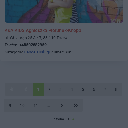
K&A KIDS Agnieszka Pierunek-Knopp
ul. Wł. Jurgo 25 A / 7, 83-110 Tczew
Telefon:
+48502682959
Kategoria:
Handel i usługi
, numer: 3063
1
2
3
4
5
6
7
8
9
10
11
...
strona 1 z
54