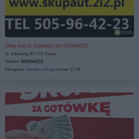
Skup Aut za Gotówkę ! tel.505964223
ul. Gdańska, 83-110 Tczew
Telefon:
505964223
Kategoria:
Handel i usługi
, numer: 3178