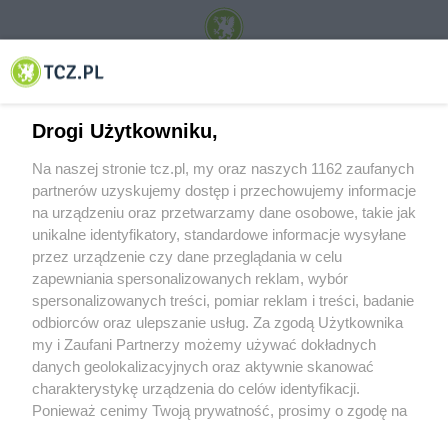
© 2001-2026 Tczew - TCZ.PL Sp. z o.o. Internetowy Serwis Informacyjny Miasta
Tczewa
Drogi Użytkowniku,
Na naszej stronie tcz.pl, my oraz naszych 1162 zaufanych
partnerów uzyskujemy dostęp i przechowujemy informacje
na urządzeniu oraz przetwarzamy dane osobowe, takie jak
unikalne identyfikatory, standardowe informacje wysyłane
przez urządzenie czy dane przeglądania w celu
zapewniania spersonalizowanych reklam, wybór
O FIRMIE
POLITYKA PRYWATNOŚCI
HOSTING
spersonalizowanych treści, pomiar reklam i treści, badanie
REKLAMA
WSPÓŁPRACA
RSS
FACEBOOK
KONTAKT
odbiorców oraz ulepszanie usług. Za zgodą Użytkownika
my i Zaufani Partnerzy możemy używać dokładnych
Nasze serwisy
danych geolokalizacyjnych oraz aktywnie skanować
charakterystykę urządzenia do celów identyfikacji.
Aktualności
Muzyka i kultura
Ponieważ cenimy Twoją prywatność, prosimy o zgodę na
Tcz24
Archiwum wydarzeń
korzystanie z tych technologii poprzez kliknięcie
Kronika Policyjna
Telewizja Internetowa