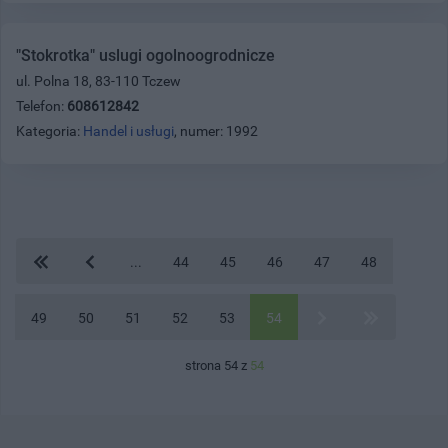
"Stokrotka" uslugi ogolnoogrodnicze
ul. Polna 18, 83-110 Tczew
Telefon:
608612842
Kategoria:
Handel i usługi
, numer: 1992
...
44
45
46
47
48
49
50
51
52
53
54
strona 54 z
54