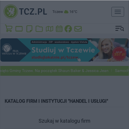
Tczew
16°C
Toggl
naviga
ęto Gminy Tczew. Na początek Shaun Baker & Jessica Jean
Samochod
KATALOG FIRM I INSTYTUCJI "HANDEL I USŁUGI"
Szukaj w katalogu firm