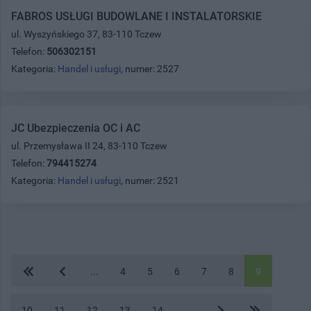
FABROS USŁUGI BUDOWLANE I INSTALATORSKIE
ul. Wyszyńskiego 37, 83-110 Tczew
Telefon:
506302151
Kategoria:
Handel i usługi
, numer: 2527
JC Ubezpieczenia OC i AC
ul. Przemysława II 24, 83-110 Tczew
Telefon:
794415274
Kategoria:
Handel i usługi
, numer: 2521
...
4
5
6
7
8
9
10
11
12
13
14
...