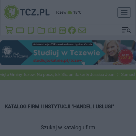
Tczew
18°C
Toggl
naviga
to Gminy Tczew. Na początek Shaun Baker & Jessica Jean
Samochody 
KATALOG FIRM I INSTYTUCJI "HANDEL I USŁUGI"
Szukaj w katalogu firm