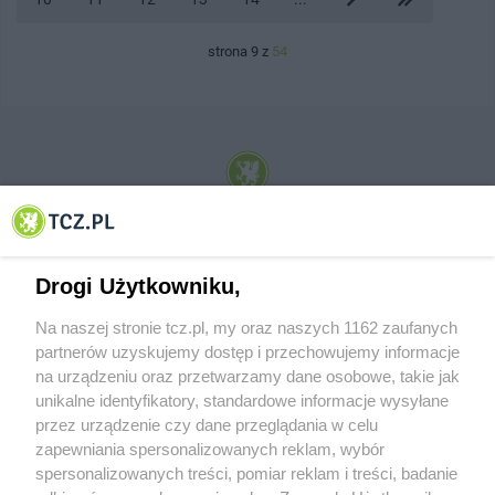
strona 9 z
54
© 2001-2026 Tczew - TCZ.PL Sp. z o.o. Internetowy Serwis Informacyjny Miasta
Tczewa
Drogi Użytkowniku,
Na naszej stronie tcz.pl, my oraz naszych 1162 zaufanych
partnerów uzyskujemy dostęp i przechowujemy informacje
na urządzeniu oraz przetwarzamy dane osobowe, takie jak
unikalne identyfikatory, standardowe informacje wysyłane
przez urządzenie czy dane przeglądania w celu
zapewniania spersonalizowanych reklam, wybór
O FIRMIE
POLITYKA PRYWATNOŚCI
HOSTING
spersonalizowanych treści, pomiar reklam i treści, badanie
REKLAMA
WSPÓŁPRACA
RSS
FACEBOOK
KONTAKT