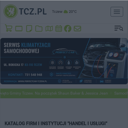
Tczew
20°C
Toggl
naviga
to Gminy Tczew. Na początek Shaun Baker & Jessica Jean
Samochody 
KATALOG FIRM I INSTYTUCJI "HANDEL I USŁUGI"