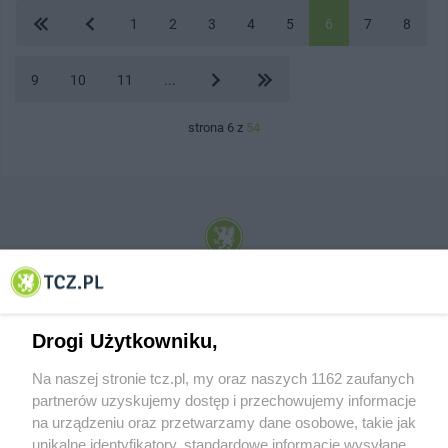
1
2
3
4
5
6
7
8
9
10
11
...
strona 6 z
54
© 2001-2026 Tczew - TCZ.PL Sp. z o.o. Internetowy Serwis Informacyjny Miasta
Tczewa
Drogi Użytkowniku,
Na naszej stronie tcz.pl, my oraz naszych 1162 zaufanych
partnerów uzyskujemy dostęp i przechowujemy informacje
na urządzeniu oraz przetwarzamy dane osobowe, takie jak
unikalne identyfikatory, standardowe informacje wysyłane