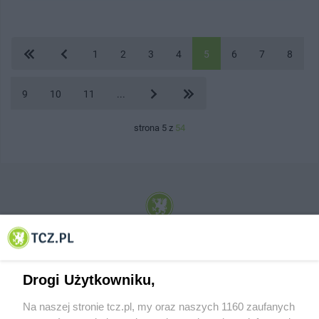
1
2
3
4
5
6
7
8
9
10
11
...
strona 5 z
54
© 2001-2026 Tczew - TCZ.PL Sp. z o.o. Internetowy Serwis Informacyjny Miasta
Tczewa
Drogi Użytkowniku,
Na naszej stronie tcz.pl, my oraz naszych 1160 zaufanych