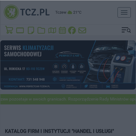
Tczew
21°C
Toggl
naviga
w pozostaje w swoich granicach. Rozporządzenie Rady Ministrów opubl
KATALOG FIRM I INSTYTUCJI "HANDEL I USŁUGI"