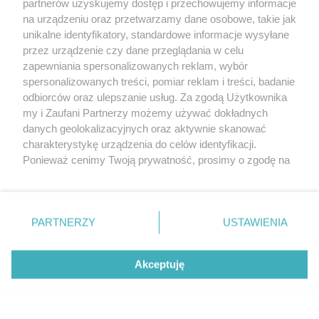
partnerów uzyskujemy dostęp i przechowujemy informacje
na urządzeniu oraz przetwarzamy dane osobowe, takie jak
unikalne identyfikatory, standardowe informacje wysyłane
przez urządzenie czy dane przeglądania w celu
zapewniania spersonalizowanych reklam, wybór
O FIRMIE
POLITYKA PRYWATNOŚCI
HOSTING
spersonalizowanych treści, pomiar reklam i treści, badanie
REKLAMA
WSPÓŁPRACA
RSS
FACEBOOK
KONTAKT
odbiorców oraz ulepszanie usług. Za zgodą Użytkownika
my i Zaufani Partnerzy możemy używać dokładnych
Nasze serwisy
danych geolokalizacyjnych oraz aktywnie skanować
charakterystykę urządzenia do celów identyfikacji.
Aktualności
Muzyka i kultura
Ponieważ cenimy Twoją prywatność, prosimy o zgodę na
Tcz24
Archiwum wydarzeń
korzystanie z tych technologii poprzez kliknięcie
Kronika Policyjna
Telewizja Internetowa
„Akceptuję”. Zgoda jest dobrowolna i zawsze możesz ją
Kalendarz imprez
Sport
zmienić/wycofać klikając przycisk ustawień prywatności
Salony urody i masażu
Żłobki i przedszkola
PARTNERZY
USTAWIENIA
Historia miasta
Zdjęcia miasta
znajdujący się w lewym dolnym rogu strony
. Niektóre
Władze miasta
Zabytki
rodzaje przetwarzania danych nie wymagają zgody
użytkownika, ale masz prawo sprzeciwić się takiemu
Akceptuję
przetwarzaniu. Preferencje będą miały zastosowania tylko
na tej witrynie.
Zainstaluj aplikację Tcz.pl w Google Play:
Android
Zapoznaj się z poniższymi informacjami, abyś mógł