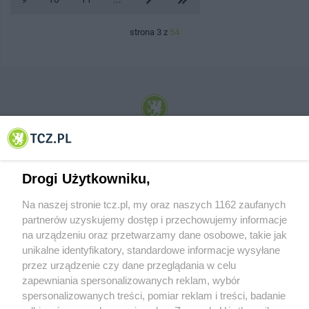
strona 3 z
54
© 2001-2026 Tczew - TCZ.PL Sp. z o.o. Internetowy Serwis Informacyjny Miasta
Tczewa
Drogi Użytkowniku,
Na naszej stronie tcz.pl, my oraz naszych 1162 zaufanych
partnerów uzyskujemy dostęp i przechowujemy informacje
na urządzeniu oraz przetwarzamy dane osobowe, takie jak
unikalne identyfikatory, standardowe informacje wysyłane
przez urządzenie czy dane przeglądania w celu
zapewniania spersonalizowanych reklam, wybór
O FIRMIE
POLITYKA PRYWATNOŚCI
HOSTING
spersonalizowanych treści, pomiar reklam i treści, badanie
REKLAMA
WSPÓŁPRACA
RSS
FACEBOOK
KONTAKT