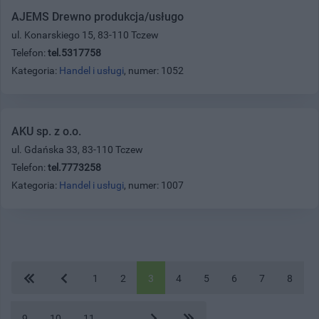
AJEMS Drewno produkcja/usługo
ul. Konarskiego 15, 83-110 Tczew
Telefon:
tel.5317758
Kategoria:
Handel i usługi
, numer: 1052
AKU sp. z o.o.
ul. Gdańska 33, 83-110 Tczew
Telefon:
tel.7773258
Kategoria:
Handel i usługi
, numer: 1007
1
2
3
4
5
6
7
8
9
10
11
...