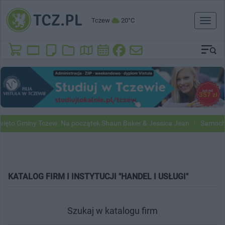
Tczew
20°C
Toggl
naviga
to Gminy Tczew. Na początek Shaun Baker & Jessica Jean
Samochody 
KATALOG FIRM I INSTYTUCJI "HANDEL I USŁUGI"
Szukaj w katalogu firm