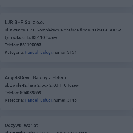
LJR BHP Sp. z o.o.
ul. Kwiatowa 21 - kompleksowa obsługa firm w zakresie BHP w
tym szkolenia, 83-110 Tczew
Telefon:
531190063
Kategoria:
Handel i usługi
, numer: 3154
Angel&Devil, Balony z Helem
ul. Żwirki 42, hala 2, box 2, 83-110 Tczew
Telefon:
504089559
Kategoria:
Handel i usługi
, numer: 3146
Odżywki Wariat
ul. Czyżykowska 37 (1 PIĘTRO), 83-110 Tczew