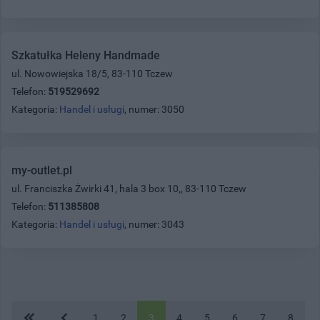
Szkatułka Heleny Handmade
ul. Nowowiejska 18/5, 83-110 Tczew
Telefon:
519529692
Kategoria:
Handel i usługi
, numer: 3050
my-outlet.pl
ul. Franciszka Żwirki 41, hala 3 box 10,, 83-110 Tczew
Telefon:
511385808
Kategoria:
Handel i usługi
, numer: 3043
1
2
3
4
5
6
7
8