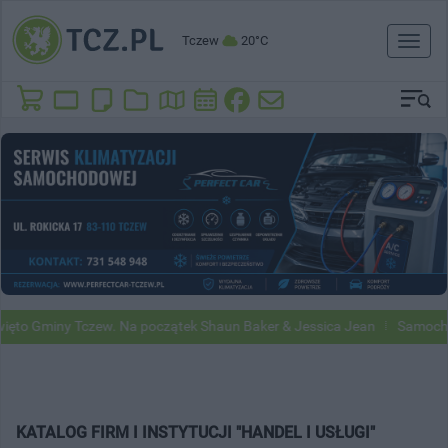
Tczew
20°C
Toggl
naviga
to Gminy Tczew. Na początek Shaun Baker & Jessica Jean
Samochody 
KATALOG FIRM I INSTYTUCJI "HANDEL I USŁUGI"