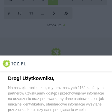
9
10
11
...
strona 3 z
54
© 2001-2026 Tczew - TCZ.PL Sp. z o.o. Internetowy Serwis Informacyjny Miasta
Tczewa
Drogi Użytkowniku,
Na naszej stronie tcz.pl, my oraz naszych 1162 zaufanych
partnerów uzyskujemy dostęp i przechowujemy informacje
na urządzeniu oraz przetwarzamy dane osobowe, takie jak
unikalne identyfikatory, standardowe informacje wysyłane
przez urządzenie czy dane przeglądania w celu