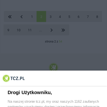
1
2
3
4
5
6
7
8
9
10
11
...
strona 2 z
54
© 2001-2026 Tczew - TCZ.PL Sp. z o.o. Internetowy Serwis Informacyjny Miasta
Tczewa
Drogi Użytkowniku,
Na naszej stronie tcz.pl, my oraz naszych 1162 zaufanych
partnerów uzyskujemy dostęp i przechowujemy informacje