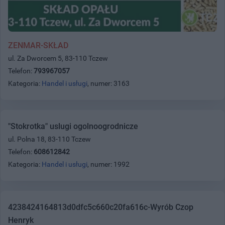
ZENMAR-SKŁAD
ul. Za Dworcem 5, 83-110 Tczew
Telefon:
793967057
Kategoria:
Handel i usługi
, numer: 3163
"Stokrotka" uslugi ogolnoogrodnicze
ul. Polna 18, 83-110 Tczew
Telefon:
608612842
Kategoria:
Handel i usługi
, numer: 1992
4238424164813d0dfc5c660c20fa616c-Wyrób Czop
Henryk