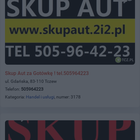
Skup Aut za Gotówkę ! tel.505964223
ul. Gdańska, 83-110 Tczew
Telefon:
505964223
Kategoria:
Handel i usługi
, numer: 3178