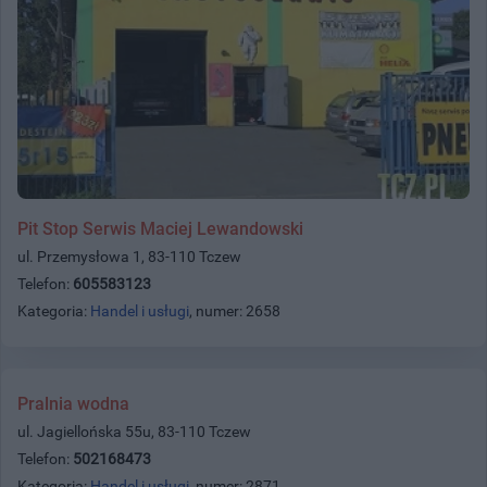
Pit Stop Serwis Maciej Lewandowski
ul. Przemysłowa 1, 83-110 Tczew
Telefon:
605583123
Kategoria:
Handel i usługi
, numer: 2658
Pralnia wodna
ul. Jagiellońska 55u, 83-110 Tczew
Telefon:
502168473
Kategoria:
Handel i usługi
, numer: 2871