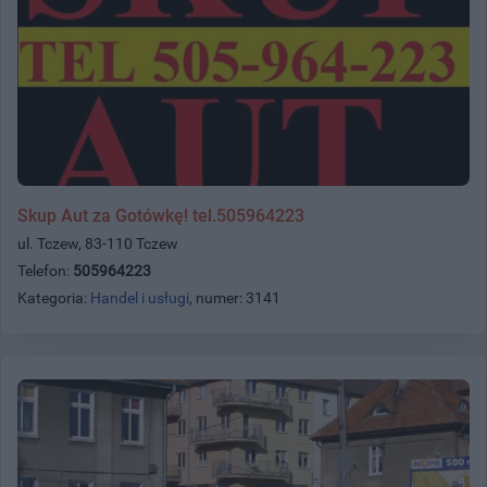
Skup Aut za Gotówkę! tel.505964223
ul. Tczew, 83-110 Tczew
Telefon:
505964223
Kategoria:
Handel i usługi
, numer: 3141