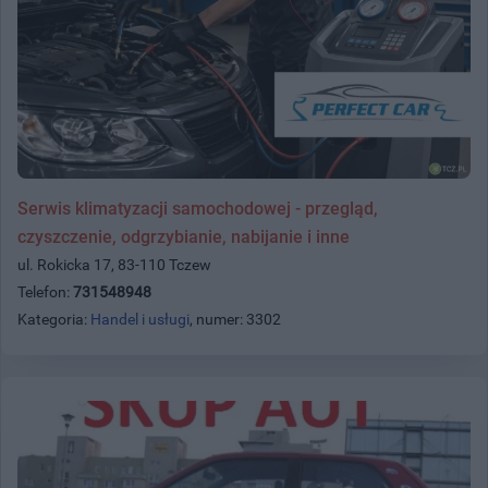
Serwis klimatyzacji samochodowej - przegląd,
czyszczenie, odgrzybianie, nabijanie i inne
ul. Rokicka 17, 83-110 Tczew
Telefon:
731548948
Kategoria:
Handel i usługi
, numer: 3302