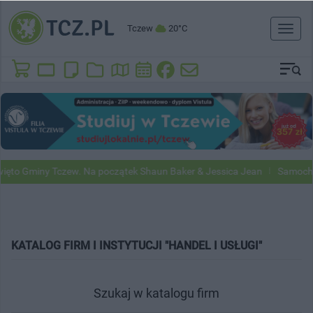
Tczew
20°C
Toggl
naviga
iny Tczew. Na początek Shaun Baker & Jessica Jean
Samochody Goog
KATALOG FIRM I INSTYTUCJI "HANDEL I USŁUGI"
Szukaj w katalogu firm