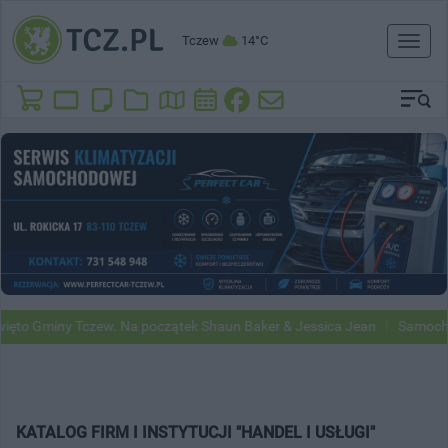
Tczew
14°C
Toggl
naviga
to Gminy Tczew. Na początek Shaun Baker & Jessica Jean
Samochody 
KATALOG FIRM I INSTYTUCJI "HANDEL I USŁUGI"