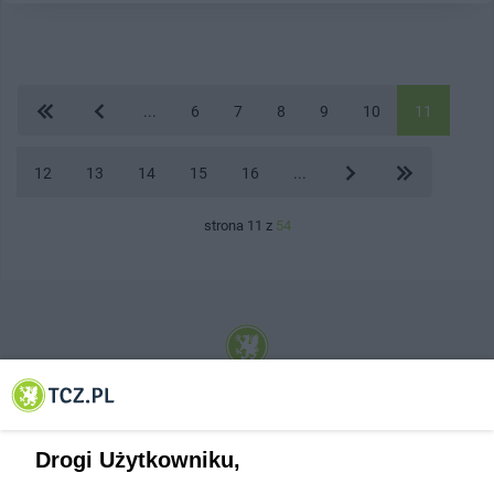
...
6
7
8
9
10
11
12
13
14
15
16
...
strona 11 z
54
© 2001-2026 Tczew - TCZ.PL Sp. z o.o. Internetowy Serwis Informacyjny Miasta
Tczewa
Drogi Użytkowniku,