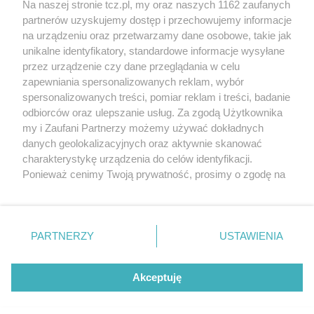
Na naszej stronie tcz.pl, my oraz naszych 1162 zaufanych
partnerów uzyskujemy dostęp i przechowujemy informacje
na urządzeniu oraz przetwarzamy dane osobowe, takie jak
unikalne identyfikatory, standardowe informacje wysyłane
przez urządzenie czy dane przeglądania w celu
zapewniania spersonalizowanych reklam, wybór
O FIRMIE
POLITYKA PRYWATNOŚCI
HOSTING
spersonalizowanych treści, pomiar reklam i treści, badanie
REKLAMA
WSPÓŁPRACA
RSS
FACEBOOK
KONTAKT
odbiorców oraz ulepszanie usług. Za zgodą Użytkownika
my i Zaufani Partnerzy możemy używać dokładnych
Nasze serwisy
danych geolokalizacyjnych oraz aktywnie skanować
charakterystykę urządzenia do celów identyfikacji.
Aktualności
Muzyka i kultura
Ponieważ cenimy Twoją prywatność, prosimy o zgodę na
Tcz24
Archiwum wydarzeń
korzystanie z tych technologii poprzez kliknięcie
Kronika Policyjna
Telewizja Internetowa
„Akceptuję”. Zgoda jest dobrowolna i zawsze możesz ją
Kalendarz imprez
Sport
zmienić/wycofać klikając przycisk ustawień prywatności
Salony urody i masażu
Żłobki i przedszkola
PARTNERZY
USTAWIENIA
Historia miasta
Zdjęcia miasta
znajdujący się w lewym dolnym rogu strony
. Niektóre
Władze miasta
Zabytki
rodzaje przetwarzania danych nie wymagają zgody
użytkownika, ale masz prawo sprzeciwić się takiemu
Akceptuję
przetwarzaniu. Preferencje będą miały zastosowania tylko
na tej witrynie.
Zainstaluj aplikację Tcz.pl w Google Play:
Android