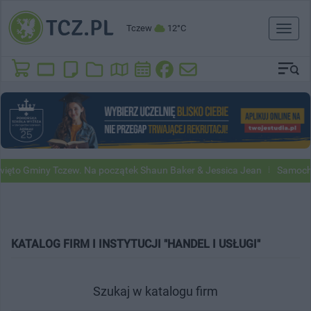
Tczew
12°C
Toggl
naviga
to Gminy Tczew. Na początek Shaun Baker & Jessica Jean
Samochody 
KATALOG FIRM I INSTYTUCJI "HANDEL I USŁUGI"
Szukaj w katalogu firm