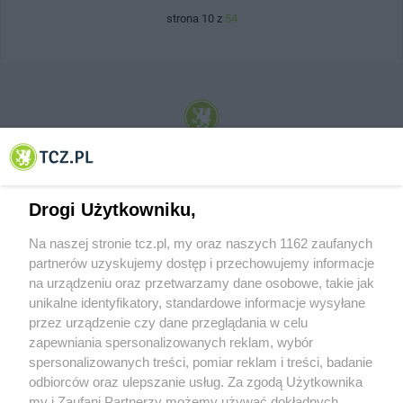
strona 10 z
54
© 2001-2026 Tczew - TCZ.PL Sp. z o.o. Internetowy Serwis Informacyjny Miasta
Tczewa
Drogi Użytkowniku,
Na naszej stronie tcz.pl, my oraz naszych 1162 zaufanych
partnerów uzyskujemy dostęp i przechowujemy informacje
na urządzeniu oraz przetwarzamy dane osobowe, takie jak
unikalne identyfikatory, standardowe informacje wysyłane
przez urządzenie czy dane przeglądania w celu
zapewniania spersonalizowanych reklam, wybór
O FIRMIE
POLITYKA PRYWATNOŚCI
HOSTING
spersonalizowanych treści, pomiar reklam i treści, badanie
REKLAMA
WSPÓŁPRACA
RSS
FACEBOOK
KONTAKT
odbiorców oraz ulepszanie usług. Za zgodą Użytkownika
my i Zaufani Partnerzy możemy używać dokładnych