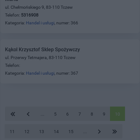
ul. Chełmońskiego 9, 83-110 Tczew
Telefon:
5316908
Kategoria:
Handel i usługi
, numer: 366
Kąkol Krzysztof Sklep Spożywczy
ul. Przerwy Tetmajera, 83-110 Tczew
Telefon:
Kategoria:
Handel i usługi
, numer: 367
...
5
6
7
8
9
10
11
12
13
14
15
...