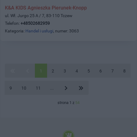
K&A KIDS Agnieszka Pierunek-Knopp
ul. Wł. Jurgo 25 A / 7, 83-110 Tczew
Telefon:
+48502682959
Kategoria:
Handel i usługi
, numer: 3063
1
2
3
4
5
6
7
8
9
10
11
...
strona 1 z
54