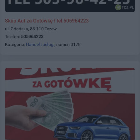
Skup Aut za Gotówkę ! tel.505964223
ul. Gdańska, 83-110 Tczew
Telefon:
505964223
Kategoria:
Handel i usługi
, numer: 3178