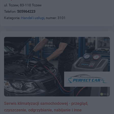
ul. Tczew, 83-110 Tczew
Telefon:
505964223
Kategoria:
Handel i usługi
, numer: 3101
Serwis klimatyzacji samochodowej - przegląd,
czyszczenie, odgrzybianie, nabijanie i inne