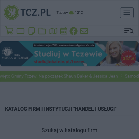
Tczew
13°C
Toggl
naviga
miny Tczew. Na początek Shaun Baker & Jessica Jean
Samochody Goog
KATALOG FIRM I INSTYTUCJI "HANDEL I USŁUGI"
Szukaj w katalogu firm