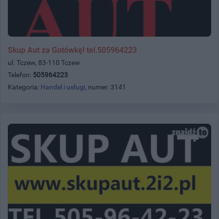
Skup Aut za Gotówkę! tel.505964223
ul. Tczew, 83-110 Tczew
Telefon:
505964223
Kategoria:
Handel i usługi
, numer: 3141