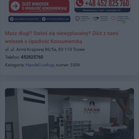
Masz długi? Stałeś się niewypłacalny? Złóż z nami
wniosek o Upadłość Konsumencką
ul. ul. Armii Krajowej 86/5a, 83-110 Tczew
Telefon:
452825760
Kategoria:
Handel i usługi
, numer: 3306