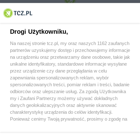
© 2001-2026 Tczew - TCZ.PL Sp. z o.o. Internetowy Serwis Informacyjny Miasta
Tczewa
Drogi Użytkowniku,
Na naszej stronie tcz.pl, my oraz naszych 1162 zaufanych
partnerów uzyskujemy dostęp i przechowujemy informacje
na urządzeniu oraz przetwarzamy dane osobowe, takie jak
unikalne identyfikatory, standardowe informacje wysyłane
przez urządzenie czy dane przeglądania w celu
zapewniania spersonalizowanych reklam, wybór
O FIRMIE
POLITYKA PRYWATNOŚCI
HOSTING
spersonalizowanych treści, pomiar reklam i treści, badanie
REKLAMA
WSPÓŁPRACA
RSS
FACEBOOK
KONTAKT
odbiorców oraz ulepszanie usług. Za zgodą Użytkownika
my i Zaufani Partnerzy możemy używać dokładnych
Nasze serwisy
danych geolokalizacyjnych oraz aktywnie skanować
charakterystykę urządzenia do celów identyfikacji.
Aktualności
Muzyka i kultura
Ponieważ cenimy Twoją prywatność, prosimy o zgodę na
Tcz24
Archiwum wydarzeń
korzystanie z tych technologii poprzez kliknięcie
Kronika Policyjna
Telewizja Internetowa
„Akceptuję”. Zgoda jest dobrowolna i zawsze możesz ją
Kalendarz imprez
Sport
zmienić/wycofać klikając przycisk ustawień prywatności