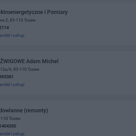
ektroenergetyczne i Pomiary
wa 2, 83-110 Tczew
2114
andel i usługi
DŹWIGOWE Adam Michel
 12a/6, 83-110 Tczew
895381
andel i usługi
udowlanne (remonty)
3-110 Tczew
1404260
andel i usługi