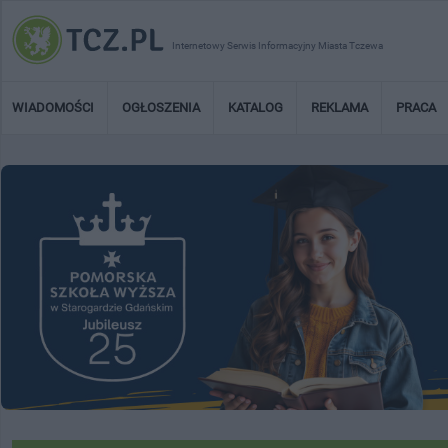
Internetowy Serwis Informacyjny Miasta Tczewa
WIADOMOŚCI
OGŁOSZENIA
KATALOG
REKLAMA
PRACA