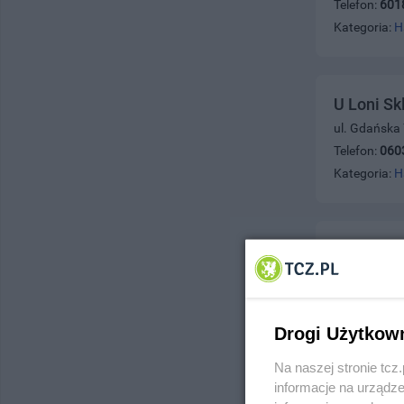
Telefon:
601
Kategoria:
H
U Loni Sk
ul. Gdańska
Telefon:
060
Kategoria:
H
U Justyny
ul. Wojska P
Telefon:
531
Kategoria:
H
Drogi Użytkow
Na naszej stronie tc
informacje na urządze