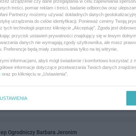
przez urządzenie czy dane przeglądania w celu zapewniania sperson
ych treści, pomiar reklam i treści, badanie odbiorców oraz ulepszan
fani Partnerzy możemy używać dokładnych danych geolokalizacyjn
tykę urządzenia do celów identyfikacji. Ponieważ cenimy Twoją pry
z tych technologii poprzez kliknięcie „Akceptuję”. Zgoda jest dobro
klep Wielobranżowy Jacek Sulewski
ikając przycisk ustawień prywatności znajdujący się w lewym dolny
83-110 Tczew
etwarzania danych nie wymagają zgody użytkownika, ale masz prawo 
. Preferencje będą miały zastosowania tylko na tej witrynie.
8039
andel i usługi
szymi informacjami, abyś mógł świadomie i komfortowo korzystać z
gółowe informacje dotyczące przetwarzania Twoich danych znajdzi
s
oraz po kliknięciu w „Ustawienia”.
lep Spożywczy Karol Moritz
 Narodu 6, 83-110 Tczew
USTAWIENIA
2372305
andel i usługi
lep Ogrodniczy Barbara Jeronim