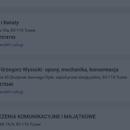
i Kwiaty
a 10a, 83-110 Tczew
7318193
andel i usługi
Grzegorz Wysocki- opony, mechanika, konserwacja
nia 40 (budynek dawnego Opla- wjazd przez stację paliw), 83-110 Tczew
375340
andel i usługi
CZENIA KOMUNIKACYJNE I MAJĄTKOWE
A 7A/9, 83-110 Tczew