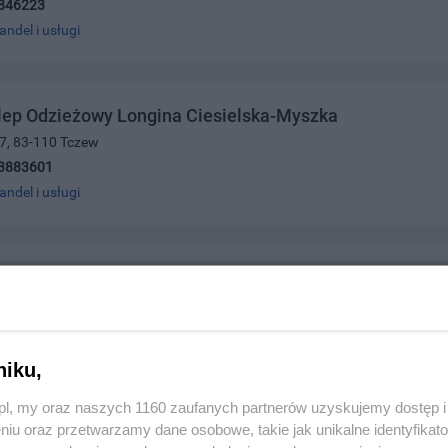
846223
andel i usługi
lep Odzieżowy Longina Ciesielska-Myszka
 7, 83-110 Tczew
3883601
andel i usługi
 Art. Biurowe
olskiego 15, 83-110 Tczew
4233
andel i usługi
niku,
z.pl, my oraz naszych 1160 zaufanych partnerów uzyskujemy dostęp
niu oraz przetwarzamy dane osobowe, takie jak unikalne identyfikat