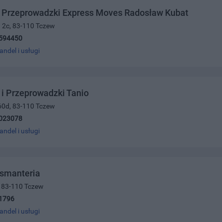
t Przeprowadzki Express Moves Radosław Kubat
 2c, 83-110 Tczew
594450
andel i usługi
 i Przeprowadzki Tanio
60d, 83-110 Tczew
023078
andel i usługi
asmanteria
5, 83-110 Tczew
1796
andel i usługi