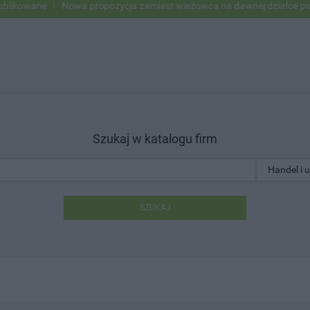
ne
Nowa propozycja zamiast wieżowca na dawnej działce po USC
Szukaj w katalogu firm
SZUKAJ