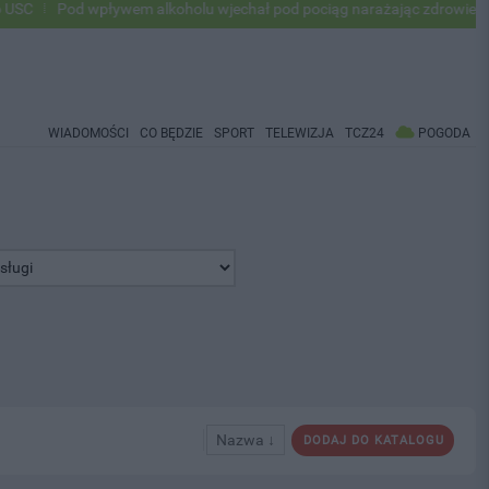
Pod wpływem alkoholu wjechał pod pociąg narażając zdrowie i życie ok
WIADOMOŚCI
CO BĘDZIE
SPORT
TELEWIZJA
TCZ24
POGODA
Nazwa ↓
DODAJ DO KATALOGU