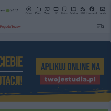
zew
24°C
Zgłoś
Praca
Mapa
TV
Galeria
Katalog
RSS
Facebook
Poczta
Pogoda Tczew