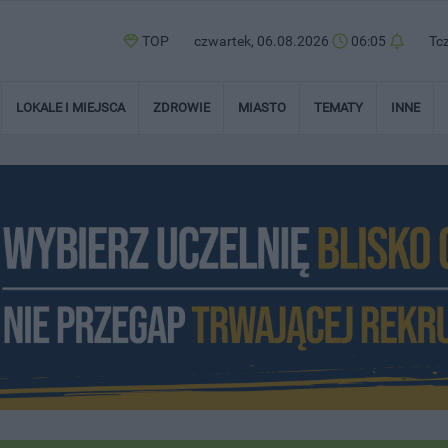
TOP
czwartek, 06.08.2026
06:05
Tc
LOKALE I MIEJSCA
ZDROWIE
MIASTO
TEMATY
INNE