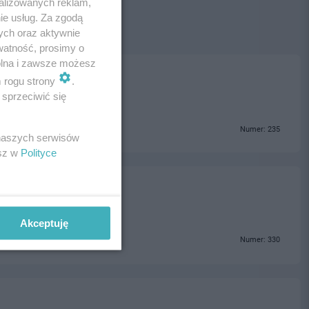
alizowanych reklam,
ie usług. Za zgodą
ych oraz aktywnie
watność, prosimy o
wolna i zawsze możesz
m rogu strony
.
sprzeciwić się
Numer: 235
 naszych serwisów
esz w
Polityce
Akceptuję
Numer: 330