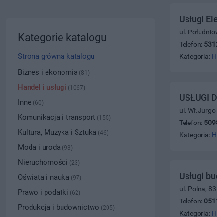
Usługi El
ul. Południo
Kategorie katalogu
Telefon:
531
Strona główna katalogu
Kategoria:
H
Biznes i ekonomia
(81)
Handel i usługi
(1067)
USŁUGI 
Inne
(60)
ul. Wł.Jurgo
Komunikacja i transport
(155)
Telefon:
509
Kultura, Muzyka i Sztuka
(46)
Kategoria:
H
Moda i uroda
(93)
Nieruchomości
(23)
Usługi b
Oświata i nauka
(97)
ul. Polna, 8
Prawo i podatki
(62)
Telefon:
051
Produkcja i budownictwo
(205)
Kategoria:
H