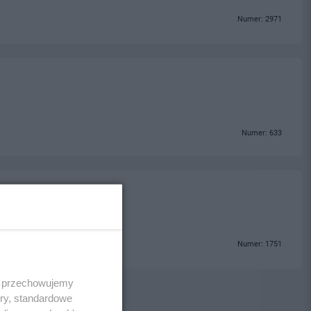
Numer: 2971
Numer: 633
Numer: 1751
 i przechowujemy
ory, standardowe