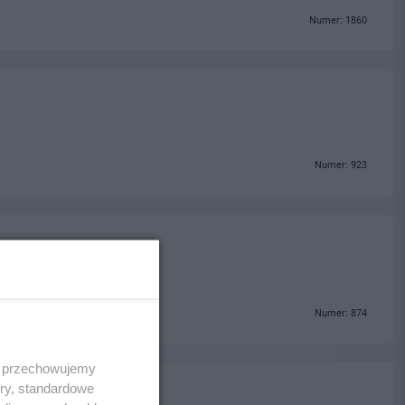
Numer: 1860
Numer: 923
Numer: 874
 i przechowujemy
ory, standardowe