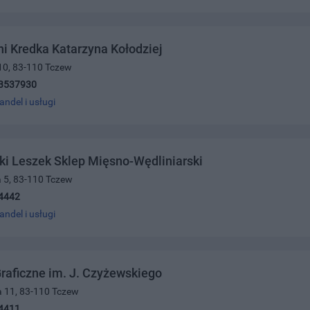
 Kredka Katarzyna Kołodziej
10, 83-110 Tczew
3537930
andel i usługi
i Leszek Sklep Mięsno-Wędliniarski
 5, 83-110 Tczew
4442
andel i usługi
raficzne im. J. Czyżewskiego
a 11, 83-110 Tczew
4411