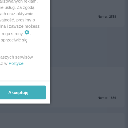
alizowanych reklam,
ie usług. Za zgodą
ych oraz aktywnie
Numer: 2538
watność, prosimy o
wolna i zawsze możesz
m rogu strony
.
sprzeciwić się
 naszych serwisów
esz w
Polityce
Akceptuję
Numer: 1856