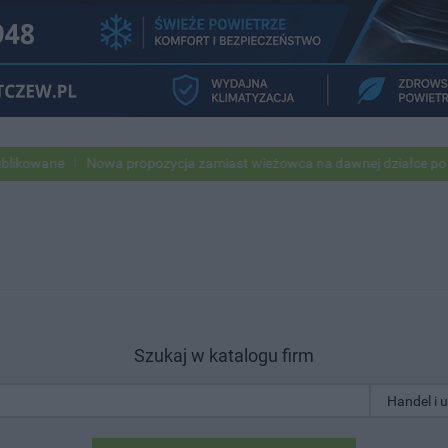
e
Nowa propozycja zamiast wieżowca na dawnej działce po USC
P
Szukaj w katalogu firm