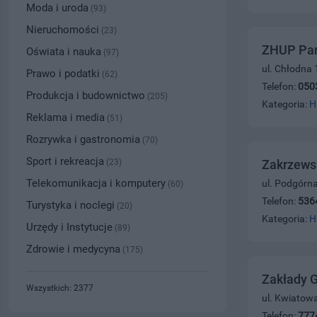
Moda i uroda
(93)
Nieruchomości
(23)
ZHUP Pani
Oświata i nauka
(97)
ul. Chłodna 
Prawo i podatki
(62)
Telefon:
050
Produkcja i budownictwo
(205)
Kategoria:
H
Reklama i media
(51)
Rozrywka i gastronomia
(70)
Sport i rekreacja
(23)
Zakrzewsk
Telekomunikacja i komputery
ul. Podgórna
(60)
Telefon:
536
Turystyka i noclegi
(20)
Kategoria:
H
Urzędy i Instytucje
(89)
Zdrowie i medycyna
(175)
Zakłady G
Wszystkich: 2377
ul. Kwiatow
Telefon:
777