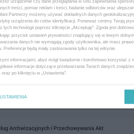
przez urządzenie czy dane przeglądania w celu zapewniania sperson
KIEGO 6, 83-140 GNIEW
ych treści, pomiar reklam i treści, badanie odbiorców oraz ulepszan
352378,697278809
fani Partnerzy możemy używać dokładnych danych geolokalizacyjn
andel i usługi
tykę urządzenia do celów identyfikacji. Ponieważ cenimy Twoją pry
z tych technologii poprzez kliknięcie „Akceptuję”. Zgoda jest dobro
ikając przycisk ustawień prywatności znajdujący się w lewym dolny
etwarzania danych nie wymagają zgody użytkownika, ale masz prawo 
. Preferencje będą miały zastosowania tylko na tej witrynie.
szymi informacjami, abyś mógł świadomie i komfortowo korzystać z
gółowe informacje dotyczące przetwarzania Twoich danych znajdzi
s
oraz po kliknięciu w „Ustawienia”.
ług Instalacyjnych
ntów 24, 83-110 Tczew
2124
USTAWIENIA
andel i usługi
ług Archwizacyjnych i Przechowywania Akt