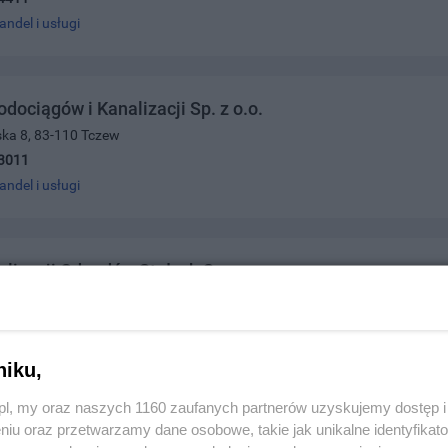
andel i usługi
dociągów i Kanalizacji Sp. z o.o.
ska 8, 83-110 Tczew
3011
andel i usługi
ylizacji Odpadów Stałych Sp. z o.o.
16, 83-110 Tczew
7372
andel i usługi
niku,
z.pl, my oraz naszych 1160 zaufanych partnerów uzyskujemy dostęp
niu oraz przetwarzamy dane osobowe, takie jak unikalne identyfikat
USŁUG POGRZEBOWYCH POMIERSCY