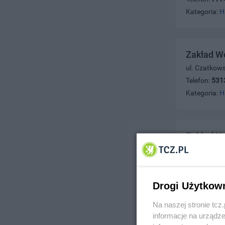
Kategoria:
H
Zakład Wo
ul. Czatkow
Telefon:
531
Kategoria:
H
Zakład Ut
ul. Rokicka 
Telefon:
532
Kategoria:
H
Drogi Użytkow
Na naszej stronie tc
informacje na urządze
ZAKŁAD 