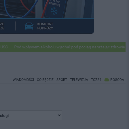
od wpływem alkoholu wjechał pod pociąg narażając zdrowie i życie ok 5
WIADOMOŚCI
CO BĘDZIE
SPORT
TELEWIZJA
TCZ24
POGODA