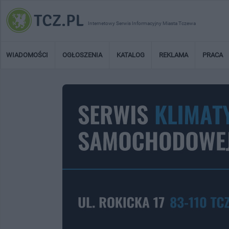
Internetowy Serwis Informacyjny Miasta Tczewa
WIADOMOŚCI
OGŁOSZENIA
KATALOG
REKLAMA
PRACA