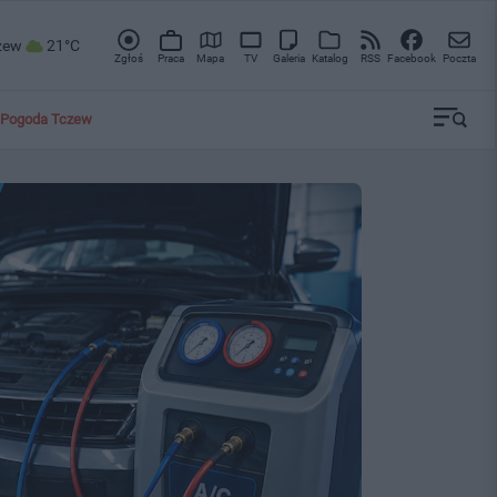
zew
21°C
Zgłoś
Praca
Mapa
TV
Galeria
Katalog
RSS
Facebook
Poczta
Pogoda Tczew