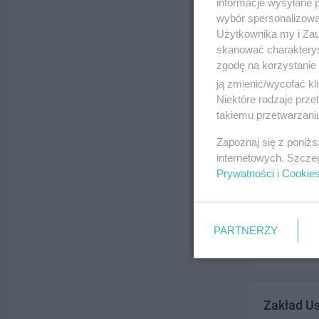
informacje wysyłane 
ul. CZYŻEWS
wybór spersonalizowan
Telefon:
585
Użytkownika my i Zau
Kategoria:
H
skanować charakterys
zgodę na korzystanie 
ją zmienić/wycofać kl
Niektóre rodzaje prz
takiemu przetwarzaniu
Zapoznaj się z poniż
internetowych. Szcze
Prywatności
i
Cookie
Zakład Us
ul. Partyza
Telefon:
531
PARTNERZY
Kategoria:
H
Zakład Us