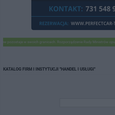
taje w swoich granicach. Rozporządzenie Rady Ministrów opublikowan
KATALOG FIRM I INSTYTUCJI "HANDEL I USŁUGI"