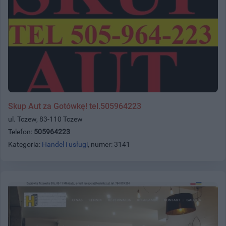
Skup Aut za Gotówkę! tel.505964223
ul. Tczew, 83-110 Tczew
Telefon:
505964223
Kategoria:
Handel i usługi
, numer: 3141