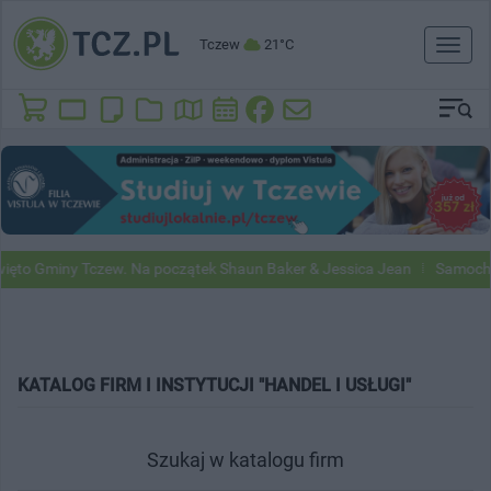
Tczew
21°C
Toggl
naviga
iny Tczew. Na początek Shaun Baker & Jessica Jean
Samochody Googl
KATALOG FIRM I INSTYTUCJI "HANDEL I USŁUGI"
Szukaj w katalogu firm