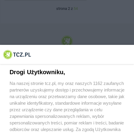
strona 2 z
54
© 2001-2026 Tczew - TCZ.PL Sp. z o.o. Internetowy Serwis Informacyjny Miasta
Tczewa
Drogi Użytkowniku,
Na naszej stronie tcz.pl, my oraz naszych 1162 zaufanych
partnerów uzyskujemy dostęp i przechowujemy informacje
na urządzeniu oraz przetwarzamy dane osobowe, takie jak
unikalne identyfikatory, standardowe informacje wysyłane
przez urządzenie czy dane przeglądania w celu
zapewniania spersonalizowanych reklam, wybór
O FIRMIE
POLITYKA PRYWATNOŚCI
HOSTING
spersonalizowanych treści, pomiar reklam i treści, badanie
REKLAMA
WSPÓŁPRACA
RSS
FACEBOOK
KONTAKT
odbiorców oraz ulepszanie usług. Za zgodą Użytkownika