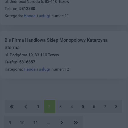
ul. Jedności Narodu 6, 83-110 Tczew
Telefon:
5312330
Kategoria:
Handel i usługi
, numer: 11
Bis Firma Handlowa Sklep Monopolowy Katarzyna
Storma
ul. Podgórna 19, 83-110 Tczew
Telefon:
5316357
Kategoria:
Handel i usługi
, numer: 12
1
2
3
4
5
6
7
8
9
10
11
...