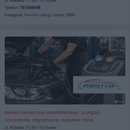
ul. Rokicka 17, 83-110 Tczew
Telefon:
731548948
Kategoria:
Handel i usługi
, numer: 3300
Serwis klimatyzacji samochodowej - przegląd,
czyszczenie, odgrzybianie, nabijanie i inne
ul. Rokicka 17, 83-110 Tczew