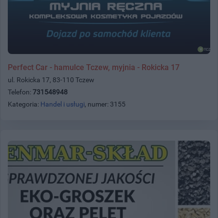
Perfect Car - hamulce Tczew, myjnia - Rokicka 17
ul. Rokicka 17, 83-110 Tczew
Telefon:
731548948
Kategoria:
Handel i usługi
, numer: 3155