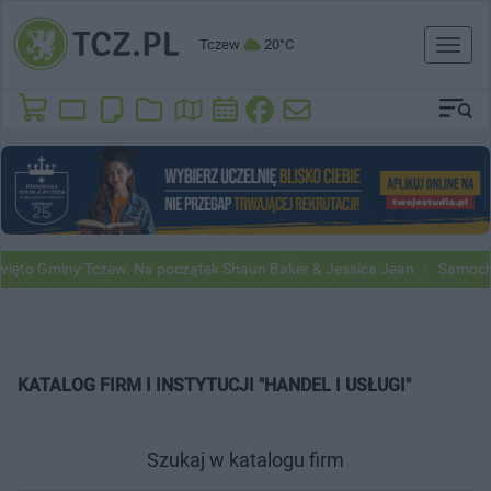
Tczew
20°C
Toggl
naviga
iny Tczew. Na początek Shaun Baker & Jessica Jean
Samochody Goog
KATALOG FIRM I INSTYTUCJI "HANDEL I USŁUGI"
Szukaj w katalogu firm