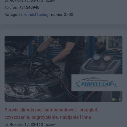
ul. Rokicka 17, 83-110 Tczew
Telefon:
731548948
Kategoria:
Handel i usługi
, numer: 3300
Serwis klimatyzacji samochodowej - przegląd,
czyszczenie, odgrzybianie, nabijanie i inne
ul. Rokicka 17, 83-110 Tczew