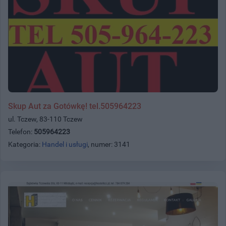
Skup Aut za Gotówkę! tel.505964223
ul. Tczew, 83-110 Tczew
Telefon:
505964223
Kategoria:
Handel i usługi
, numer: 3141