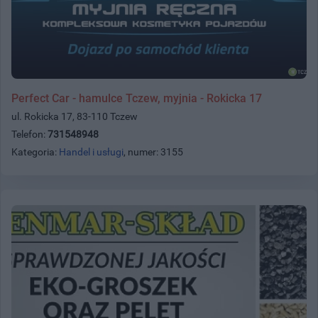
Perfect Car - hamulce Tczew, myjnia - Rokicka 17
ul. Rokicka 17, 83-110 Tczew
Telefon:
731548948
Kategoria:
Handel i usługi
, numer: 3155