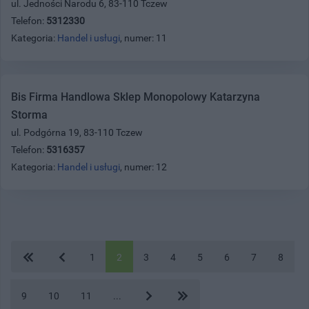
ul. Jedności Narodu 6, 83-110 Tczew
Telefon:
5312330
Kategoria:
Handel i usługi
, numer: 11
Bis Firma Handlowa Sklep Monopolowy Katarzyna
Storma
ul. Podgórna 19, 83-110 Tczew
Telefon:
5316357
Kategoria:
Handel i usługi
, numer: 12
1
2
3
4
5
6
7
8
9
10
11
...