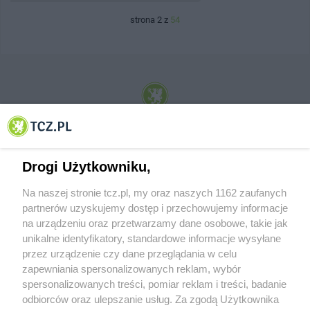
strona 2 z
54
© 2001-2026 Tczew - TCZ.PL Sp. z o.o. Internetowy Serwis Informacyjny Miasta
Tczewa
Drogi Użytkowniku,
Na naszej stronie tcz.pl, my oraz naszych 1162 zaufanych
partnerów uzyskujemy dostęp i przechowujemy informacje
na urządzeniu oraz przetwarzamy dane osobowe, takie jak
unikalne identyfikatory, standardowe informacje wysyłane
przez urządzenie czy dane przeglądania w celu
zapewniania spersonalizowanych reklam, wybór
O FIRMIE
POLITYKA PRYWATNOŚCI
HOSTING
spersonalizowanych treści, pomiar reklam i treści, badanie
REKLAMA
WSPÓŁPRACA
RSS
FACEBOOK
KONTAKT
odbiorców oraz ulepszanie usług. Za zgodą Użytkownika