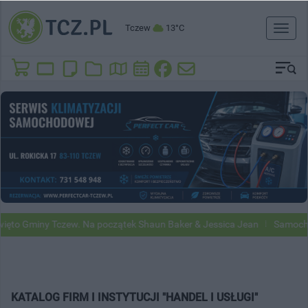
Tczew
13°C
Toggl
naviga
miny Tczew. Na początek Shaun Baker & Jessica Jean
Samochody Goog
KATALOG FIRM I INSTYTUCJI "HANDEL I USŁUGI"