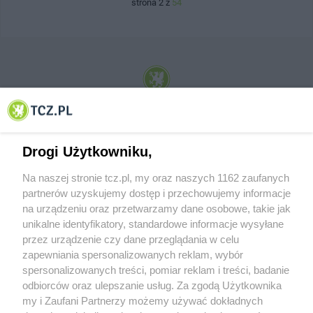
strona 2 z
54
© 2001-2026 Tczew - TCZ.PL Sp. z o.o. Internetowy Serwis Informacyjny Miasta
Tczewa
Drogi Użytkowniku,
Na naszej stronie tcz.pl, my oraz naszych 1162 zaufanych
partnerów uzyskujemy dostęp i przechowujemy informacje
na urządzeniu oraz przetwarzamy dane osobowe, takie jak
unikalne identyfikatory, standardowe informacje wysyłane
przez urządzenie czy dane przeglądania w celu
zapewniania spersonalizowanych reklam, wybór
O FIRMIE
POLITYKA PRYWATNOŚCI
HOSTING
spersonalizowanych treści, pomiar reklam i treści, badanie
REKLAMA
WSPÓŁPRACA
RSS
FACEBOOK
KONTAKT
odbiorców oraz ulepszanie usług. Za zgodą Użytkownika
my i Zaufani Partnerzy możemy używać dokładnych
Nasze serwisy