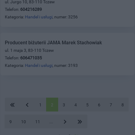
ul. Jurgo 10, 83-110 Tczew
Telefon:
604216289
Kategoria:
Handel i usługi
, numer: 3256
Producent biżuterii JAMA Marek Stachowiak
ul. 1 maja 3, 83-110 Tczew
Telefon:
606471035
Kategoria:
Handel i usługi
, numer: 3193
1
2
3
4
5
6
7
8
9
10
11
...