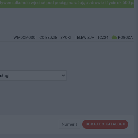
oholu wjechał pod pociąg narażając zdrowie i życie ok 500 pasażerów! 
WIADOMOŚCI
CO BĘDZIE
SPORT
TELEWIZJA
TCZ24
POGODA
Numer ↓
DODAJ DO KATALOGU