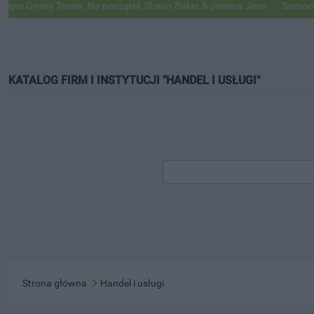
iny Tczew. Na początek Shaun Baker & Jessica Jean
Samochody Googl
KATALOG FIRM I INSTYTUCJI "HANDEL I USŁUGI"
Strona główna
Handel i usługi