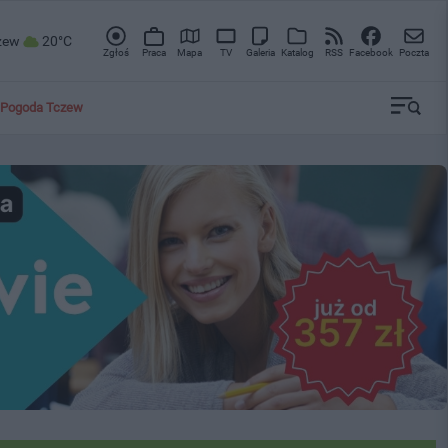
zew
20°C
Zgłoś
Praca
Mapa
TV
Galeria
Katalog
RSS
Facebook
Poczta
Pogoda Tczew