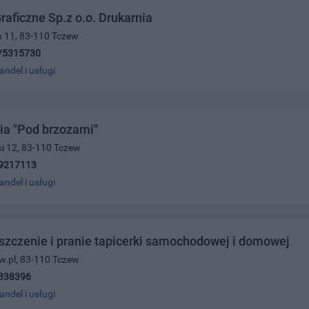
raficzne Sp.z o.o. Drukarnia
a 11, 83-110 Tczew
/5315730
andel i usługi
ia "Pod brzozami"
ki 12, 83-110 Tczew
9217113
andel i usługi
yszczenie i pranie tapicerki samochodowej i domowej
ew.pl, 83-110 Tczew
338396
andel i usługi