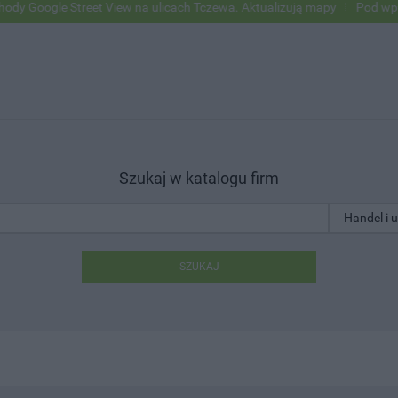
e Street View na ulicach Tczewa. Aktualizują mapy
Pod wpływem alk
Szukaj w katalogu firm
SZUKAJ