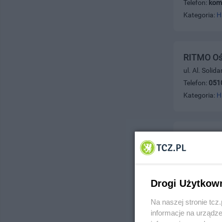
Telefon:
kom
Kategoria:
H
RITMO Oś
ul. Al. Solid
Telefon:
051
Kategoria:
H
Timber - 
ul. Wyzwolen
Telefon:
050
Kategoria:
H
Drogi Użytkow
Na naszej stronie tc
informacje na urządze