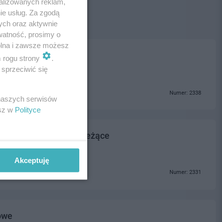
alizowanych reklam,
ie usług. Za zgodą
ych oraz aktywnie
watność, prosimy o
wolna i zawsze możesz
m rogu strony
.
sprzeciwić się
Numer: 2338
 naszych serwisów
esz w
Polityce
y eksploatacyjne i bieżące
Akceptuję
Numer: 2331
owe