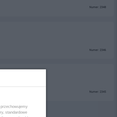
Numer: 2348
Numer: 2346
Numer: 2345
 i przechowujemy
ory, standardowe