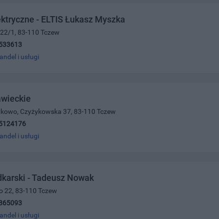
ektryczne - ELTIS Łukasz Myszka
 22/1, 83-110 Tczew
533613
andel i usługi
awieckie
żykowo, Czyżykowska 37, 83-110 Tczew
5124176
andel i usługi
karski - Tadeusz Nowak
ego 22, 83-110 Tczew
865093
andel i usługi