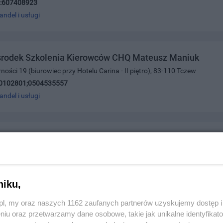
:607408923
andel i usługi
rodek Szkolenia Kierowców CHQ Mateusz Maniuk
arności 19 (biurowiec przy Hotelu Carina - II piętro), 83-110 Tczew
0102801;0504535557
andel i usługi
Marek Kugler i Tomasz Szostek S.C.
ia 1, 83-110 Tczew
8348454
andel i usługi
niku,
z.pl, my oraz naszych 1162 zaufanych partnerów uzyskujemy dostęp
niu oraz przetwarzamy dane osobowe, takie jak unikalne identyfikat