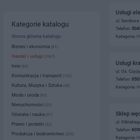
Usługi el
ul. Sambora
Kategorie katalogu
Telefon:
504
Strona główna katalogu
Kategoria:
H
Biznes i ekonomia
(81)
Handel i usługi
(1067)
Usługi kr
Inne
(60)
ul. Oś. Czy
Komunikacja i transport
(155)
Telefon:
050
Kultura, Muzyka i Sztuka
(46)
Kategoria:
H
Moda i uroda
(93)
Nieruchomości
(23)
Sklep węd
Oświata i nauka
(97)
ul. Kiliński
Prawo i podatki
(62)
Telefon:
603
Produkcja i budownictwo
(205)
Kategoria:
H