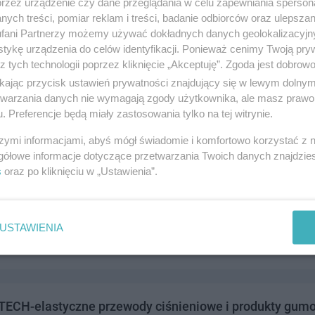
przez urządzenie czy dane przeglądania w celu zapewniania sperson
ych treści, pomiar reklam i treści, badanie odbiorców oraz ulepszan
fani Partnerzy możemy używać dokładnych danych geolokalizacyjn
tykę urządzenia do celów identyfikacji. Ponieważ cenimy Twoją pry
z tych technologii poprzez kliknięcie „Akceptuję”. Zgoda jest dobro
 - usługi elektryczne
ikając przycisk ustawień prywatności znajdujący się w lewym dolny
owa 12, 83-110 Tczew
etwarzania danych nie wymagają zgody użytkownika, ale masz prawo 
. Preferencje będą miały zastosowania tylko na tej witrynie.
176333
andel i usługi
szymi informacjami, abyś mógł świadomie i komfortowo korzystać z
gółowe informacje dotyczące przetwarzania Twoich danych znajdzi
s
oraz po kliknięciu w „Ustawienia”.
WIS 24H Sam. osobowe, dostawcze i ciężarowe. Napraw
ycznia 30, 83-110 Tczew
USTAWIENIA
032177
andel i usługi
ECH-elastyczne przewody ciśnieniowe i produkty gum