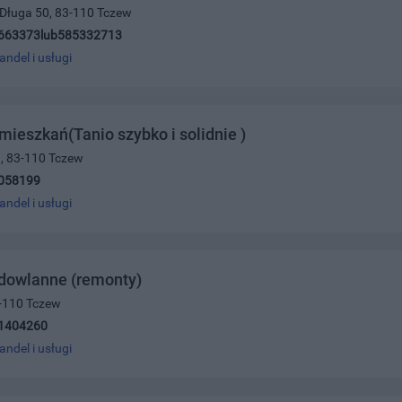
 Długa 50, 83-110 Tczew
663373lub585332713
andel i usługi
ieszkań(Tanio szybko i solidnie )
a, 83-110 Tczew
058199
andel i usługi
udowlanne (remonty)
3-110 Tczew
1404260
andel i usługi