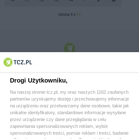
strona 9 z
54
© 2001-2026 Tczew - TCZ.PL Sp. z o.o. Internetowy Serwis Informacyjny Miasta
Tczewa
Drogi Użytkowniku,
Na naszej stronie tcz.pl, my oraz naszych 1162 zaufanych
partnerów uzyskujemy dostęp i przechowujemy informacje
na urządzeniu oraz przetwarzamy dane osobowe, takie jak
unikalne identyfikatory, standardowe informacje wysyłane
przez urządzenie czy dane przeglądania w celu
zapewniania spersonalizowanych reklam, wybór
O FIRMIE
POLITYKA PRYWATNOŚCI
HOSTING
spersonalizowanych treści, pomiar reklam i treści, badanie
REKLAMA
WSPÓŁPRACA
RSS
FACEBOOK
KONTAKT