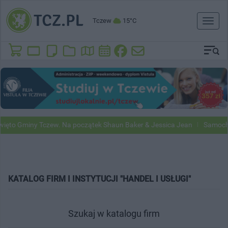
Tczew
15°C
Toggl
naviga
to Gminy Tczew. Na początek Shaun Baker & Jessica Jean
Samochody
KATALOG FIRM I INSTYTUCJI "HANDEL I USŁUGI"
Szukaj w katalogu firm