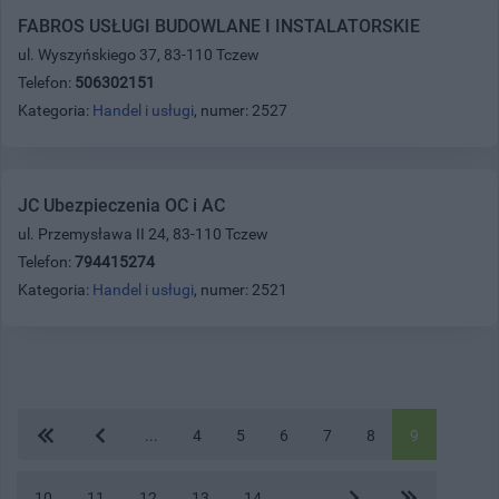
FABROS USŁUGI BUDOWLANE I INSTALATORSKIE
ul. Wyszyńskiego 37, 83-110 Tczew
Telefon:
506302151
Kategoria:
Handel i usługi
, numer: 2527
JC Ubezpieczenia OC i AC
ul. Przemysława II 24, 83-110 Tczew
Telefon:
794415274
Kategoria:
Handel i usługi
, numer: 2521
...
4
5
6
7
8
9
10
11
12
13
14
...