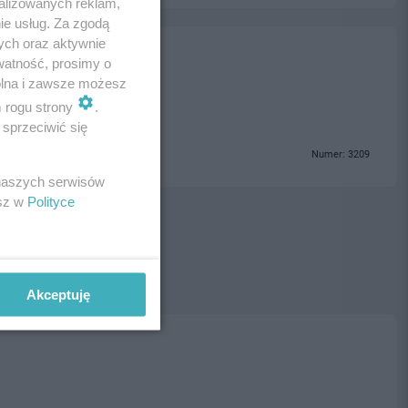
alizowanych reklam,
ie usług. Za zgodą
ych oraz aktywnie
watność, prosimy o
wolna i zawsze możesz
m rogu strony
.
sprzeciwić się
Numer: 3209
 naszych serwisów
esz w
Polityce
Akceptuję