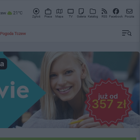
zew
21°C
Zgłoś
Praca
Mapa
TV
Galeria
Katalog
RSS
Facebook
Poczta
Pogoda Tczew