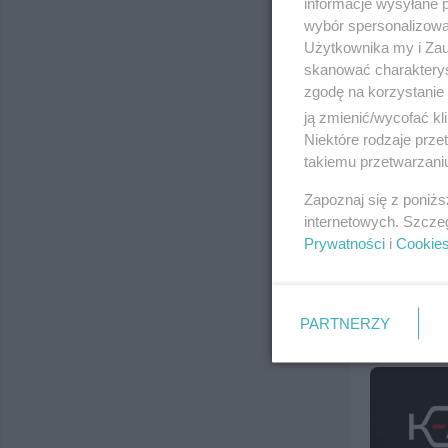
informacje wysyłane 
wybór spersonalizowan
Użytkownika my i Zau
skanować charakterys
zgodę na korzystanie 
ją zmienić/wycofać kl
Niektóre rodzaje prz
takiemu przetwarzaniu
Zapoznaj się z poniż
internetowych. Szcze
Prywatności
i
Cookie
PARTNERZY