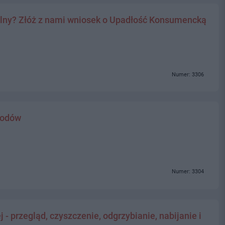
alny? Złóż z nami wniosek o Upadłość Konsumencką
Numer: 3306
hodów
Numer: 3304
- przegląd, czyszczenie, odgrzybianie, nabijanie i