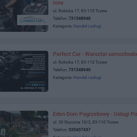
inne
ul. Rokicka 17, 83-110 Tczew
Telefon:
731548948
Kategoria:
Handel i usługi
Perfect Car - Warsztat samochod
ul. Rokicka 17, 83-110 Tczew
Telefon:
731548948
Kategoria:
Handel i usługi
Eden Dom Pogrzebowy - Usługi P
ul. 30 Stycznia 10/2, 83-110 Tczew
Telefon:
535437437