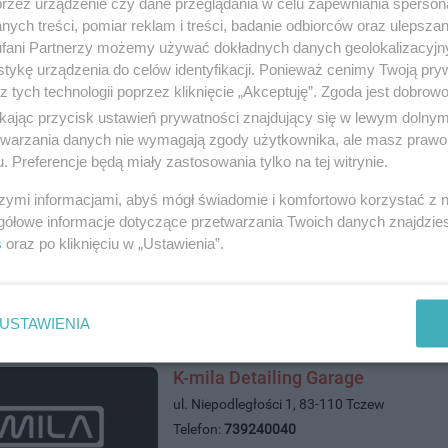
przez urządzenie czy dane przeglądania w celu zapewniania sperson
ych treści, pomiar reklam i treści, badanie odbiorców oraz ulepszan
fani Partnerzy możemy używać dokładnych danych geolokalizacyjn
Eko Komes
tykę urządzenia do celów identyfikacji. Ponieważ cenimy Twoją pry
ul. Tczewska 44, 83-032 Kolnik
z tych technologii poprzez kliknięcie „Akceptuję”. Zgoda jest dobro
Telefon:
583421710
ikając przycisk ustawień prywatności znajdujący się w lewym dolny
Kategoria:
Handel i usługi
etwarzania danych nie wymagają zgody użytkownika, ale masz prawo 
. Preferencje będą miały zastosowania tylko na tej witrynie.
szymi informacjami, abyś mógł świadomie i komfortowo korzystać z
gółowe informacje dotyczące przetwarzania Twoich danych znajdzi
s
oraz po kliknięciu w „Ustawienia”.
USTAWIENIA
K-mila Detailing Garage
ul. Niepodległości 1, 83-110 Tczew
Telefon:
739240040