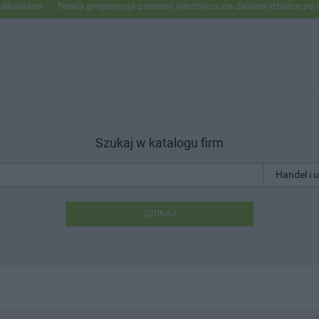
Nowa propozycja zamiast wieżowca na dawnej działce po USC
Pod
Szukaj w katalogu firm
SZUKAJ