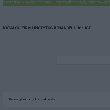
aje w swoich granicach. Rozporządzenie Rady Ministrów opublikowane
KATALOG FIRM I INSTYTUCJI "HANDEL I USŁUGI"
Strona główna
Handel i usługi