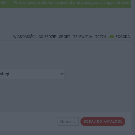
 wpływem alkoholu wjechał pod pociąg narażając zdrowie i życie ok 50
WIADOMOŚCI
CO BĘDZIE
SPORT
TELEWIZJA
TCZ24
POGODA
Numer ↓
DODAJ DO KATALOGU