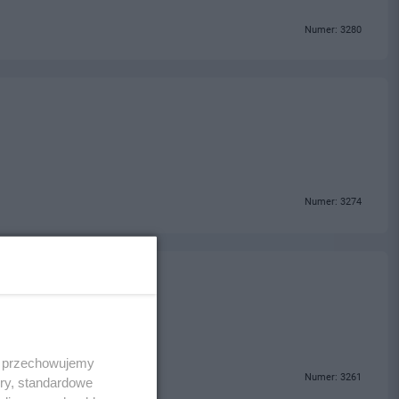
Numer: 3280
Numer: 3274
olice
 i przechowujemy
Numer: 3261
ory, standardowe