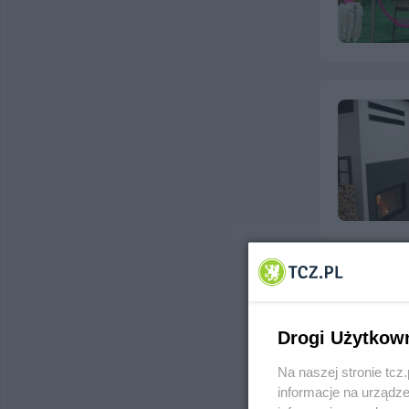
Drogi Użytkow
Na naszej stronie tc
informacje na urządze