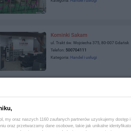
Kategoria:
Handel i usługi
Kominki Sakam
ul. Trakt św. Wojciecha 375, 80-007 Gdańsk
Telefon:
500704111
Kategoria:
Handel i usługi
Skup Aut Samochodów Tczew i Ok
ul. Tczewska 31, 83-032 Kolnik
Telefon:
794430044
niku,
Kategoria:
Handel i usługi
z.pl, my oraz naszych 1160 zaufanych partnerów uzyskujemy dostęp
niu oraz przetwarzamy dane osobowe, takie jak unikalne identyfikat