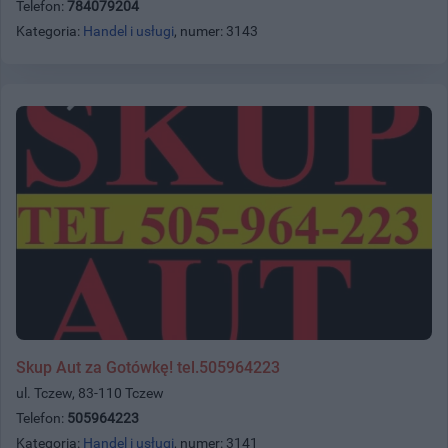
Telefon:
784079204
Kategoria:
Handel i usługi
, numer: 3143
Skup Aut za Gotówkę! tel.505964223
ul. Tczew, 83-110 Tczew
Telefon:
505964223
Kategoria:
Handel i usługi
, numer: 3141