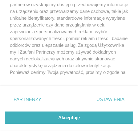
partnerów uzyskujemy dostęp i przechowujemy informacje
na urządzeniu oraz przetwarzamy dane osobowe, takie jak
unikalne identyfikatory, standardowe informacje wysyłane
przez urządzenie czy dane przeglądania w celu
zapewniania spersonalizowanych reklam, wybór
O FIRMIE
POLITYKA PRYWATNOŚCI
HOSTING
spersonalizowanych treści, pomiar reklam i treści, badanie
REKLAMA
WSPÓŁPRACA
RSS
FACEBOOK
KONTAKT
odbiorców oraz ulepszanie usług. Za zgodą Użytkownika
my i Zaufani Partnerzy możemy używać dokładnych
Nasze serwisy
danych geolokalizacyjnych oraz aktywnie skanować
charakterystykę urządzenia do celów identyfikacji.
Aktualności
Muzyka i kultura
Ponieważ cenimy Twoją prywatność, prosimy o zgodę na
Tcz24
Archiwum wydarzeń
korzystanie z tych technologii poprzez kliknięcie
Kronika Policyjna
Telewizja Internetowa
„Akceptuję”. Zgoda jest dobrowolna i zawsze możesz ją
Kalendarz imprez
Sport
zmienić/wycofać klikając przycisk ustawień prywatności
Salony urody i masażu
Żłobki i przedszkola
PARTNERZY
USTAWIENIA
Historia miasta
Zdjęcia miasta
znajdujący się w lewym dolnym rogu strony
. Niektóre
Władze miasta
Zabytki
rodzaje przetwarzania danych nie wymagają zgody
użytkownika, ale masz prawo sprzeciwić się takiemu
Akceptuję
przetwarzaniu. Preferencje będą miały zastosowania tylko
na tej witrynie.
Zainstaluj aplikację Tcz.pl w Google Play:
Android