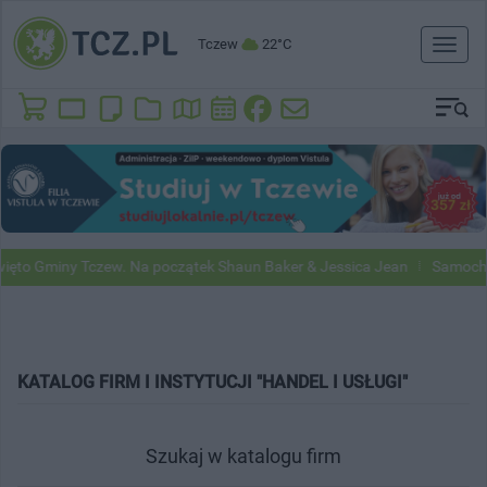
Tczew
22°C
Toggl
naviga
y Tczew. Na początek Shaun Baker & Jessica Jean
Samochody Google 
KATALOG FIRM I INSTYTUCJI "HANDEL I USŁUGI"
Szukaj w katalogu firm