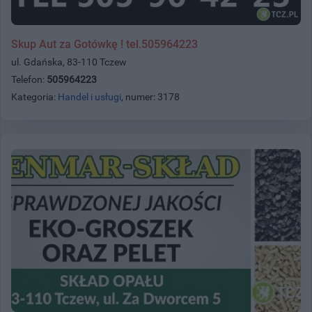
Skup Aut za Gotówkę ! tel.505964223
ul. Gdańska, 83-110 Tczew
Telefon:
505964223
Kategoria:
Handel i usługi
, numer: 3178