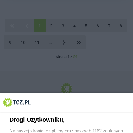
1
2
3
4
5
6
7
8
9
10
11
...
strona 1 z
54
© 2001-2026 Tczew - TCZ.PL Sp. z o.o. Internetowy Serwis Informacyjny Miasta
Tczewa
Drogi Użytkowniku,
Na naszej stronie tcz.pl, my oraz naszych 1162 zaufanych