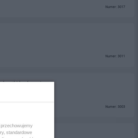
Numer: 3017
Numer: 3011
, kostki brukowej
Numer: 3003
 i przechowujemy
ory, standardowe