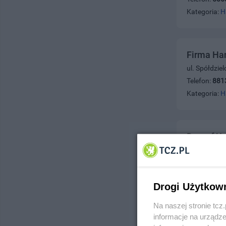
Kategoria:
H
Firma Ha
ul. Spółdzie
Telefon:
881
Kategoria:
H
Daprof Us
ul. Tczew i 
Telefon:
790
Kategoria:
H
Drogi Użytkow
Na naszej stronie tc
informacje na urządze
MF Akces