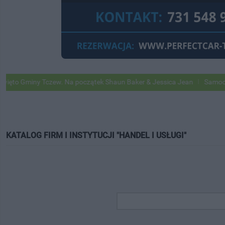
iny Tczew. Na początek Shaun Baker & Jessica Jean
Samochody Googl
KATALOG FIRM I INSTYTUCJI "HANDEL I USŁUGI"