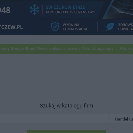
e Street View na ulicach Tczewa. Aktualizują mapy
Pod wpływem alk
Szukaj w katalogu firm