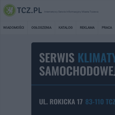
Internetowy Serwis Informacyjny Miasta Tczewa
WIADOMOŚCI
OGŁOSZENIA
KATALOG
REKLAMA
PRACA