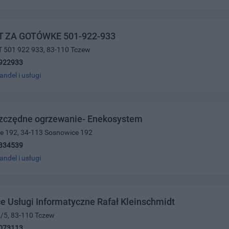
 ZA GOTÓWKE 501-922-933
T 501 922 933, 83-110 Tczew
922933
andel i usługi
zczędne ogrzewanie- Enekosystem
ce 192, 34-113 Sosnowice 192
334539
andel i usługi
e Usługi Informatyczne Rafał Kleinschmidt
2/5, 83-110 Tczew
073113