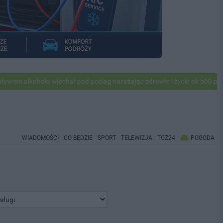
oholu wjechał pod pociąg narażając zdrowie i życie ok 500 pasażerów!
WIADOMOŚCI
CO BĘDZIE
SPORT
TELEWIZJA
TCZ24
POGODA