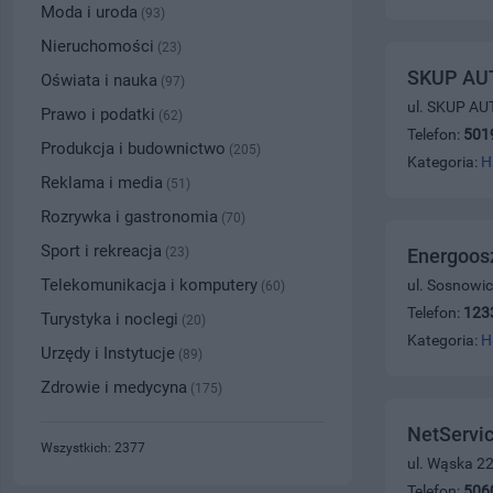
Moda i uroda
(93)
Nieruchomości
(23)
SKUP AUT
Oświata i nauka
(97)
ul. SKUP AU
Prawo i podatki
(62)
Telefon:
501
Produkcja i budownictwo
(205)
Kategoria:
H
Reklama i media
(51)
Rozrywka i gastronomia
(70)
Sport i rekreacja
(23)
Energoos
Telekomunikacja i komputery
ul. Sosnowi
(60)
Telefon:
123
Turystyka i noclegi
(20)
Kategoria:
H
Urzędy i Instytucje
(89)
Zdrowie i medycyna
(175)
NetServic
Wszystkich: 2377
ul. Wąska 2
Telefon:
506