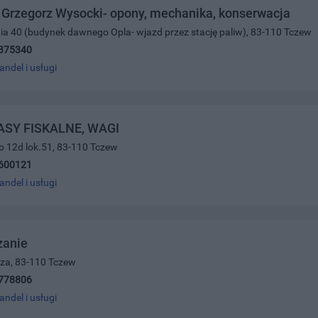
Grzegorz Wysocki- opony, mechanika, konserwacja
nia 40 (budynek dawnego Opla- wjazd przez stację paliw), 83-110 Tczew
375340
andel i usługi
KASY FISKALNE, WAGI
ego 12d lok.51, 83-110 Tczew
600121
andel i usługi
anie
cza, 83-110 Tczew
778806
andel i usługi