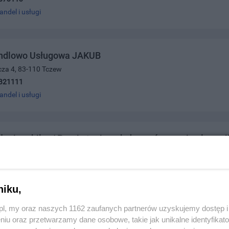
andel i usługi
ndlowo Usługowa JAKUB
lcza 4, 83-110 Tczew
321111
andel i usługi
ługi mobilne/ Pranie tapicerek,dywanów, mycie elewacji
okolice, 83-110 Tczew
370826
andel i usługi
niku,
z.pl, my oraz naszych 1162 zaufanych partnerów uzyskujemy dostęp
niu oraz przetwarzamy dane osobowe, takie jak unikalne identyfikat
oria