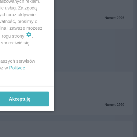
alizowanych reklam,
ie usług. Za zgodą
ych oraz aktywnie
Numer: 2996
watność, prosimy o
wolna i zawsze możesz
m rogu strony
.
sprzeciwić się
 naszych serwisów
esz w
Polityce
Akceptuję
Numer: 2990