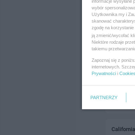
informacje wysyłane 
ul. Jagiello
wybór spersonalizowan
Telefon:
884
Użytkownika my i Zau
Kategoria:
H
skanować charakterys
zgodę na korzystanie 
ją zmienić/wycofać kl
Niektóre rodzaje prz
takiemu przetwarzaniu
Zapoznaj się z poniż
internetowych. Szcze
Prywatności
i
Cookie
DYSTRYBU
ul. CZATKOW
Telefon:
607
PARTNERZY
Kategoria:
H
California