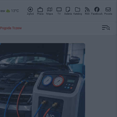
zew
13°C
Zgłoś
Praca
Mapa
TV
Galeria
Katalog
RSS
Facebook
Poczta
Pogoda Tczew