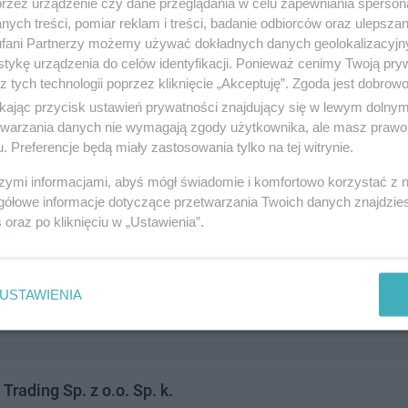
przez urządzenie czy dane przeglądania w celu zapewniania sperson
ńska 55, 83-110 Tczew
ych treści, pomiar reklam i treści, badanie odbiorców oraz ulepszan
809506,884809507
fani Partnerzy możemy używać dokładnych danych geolokalizacyjn
andel i usługi
tykę urządzenia do celów identyfikacji. Ponieważ cenimy Twoją pry
z tych technologii poprzez kliknięcie „Akceptuję”. Zgoda jest dobro
ikając przycisk ustawień prywatności znajdujący się w lewym dolny
etwarzania danych nie wymagają zgody użytkownika, ale masz prawo 
. Preferencje będą miały zastosowania tylko na tej witrynie.
szymi informacjami, abyś mógł świadomie i komfortowo korzystać z
gółowe informacje dotyczące przetwarzania Twoich danych znajdzi
s
oraz po kliknięciu w „Ustawienia”.
CJA PALIW SP. Z O.O.
Y 21a, 83-110 Tczew
985000
USTAWIENIA
andel i usługi
 Trading Sp. z o.o. Sp. k.