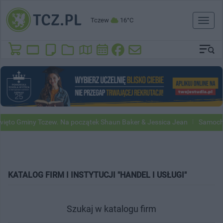
Tczew
16°C
Toggl
naviga
to Gminy Tczew. Na początek Shaun Baker & Jessica Jean
Samochody 
KATALOG FIRM I INSTYTUCJI "HANDEL I USŁUGI"
Szukaj w katalogu firm