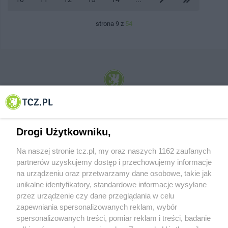
strona 9 z
54
© 2001-2026 Tczew - TCZ.PL Sp. z o.o. Internetowy Serwis Informacyjny Miasta
Tczewa
Drogi Użytkowniku,
Na naszej stronie tcz.pl, my oraz naszych 1162 zaufanych
partnerów uzyskujemy dostęp i przechowujemy informacje
na urządzeniu oraz przetwarzamy dane osobowe, takie jak
unikalne identyfikatory, standardowe informacje wysyłane
przez urządzenie czy dane przeglądania w celu
zapewniania spersonalizowanych reklam, wybór
O FIRMIE
POLITYKA PRYWATNOŚCI
HOSTING
spersonalizowanych treści, pomiar reklam i treści, badanie
REKLAMA
WSPÓŁPRACA
RSS
FACEBOOK
KONTAKT