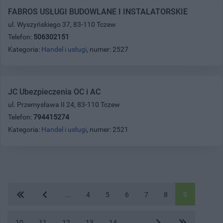
FABROS USŁUGI BUDOWLANE I INSTALATORSKIE
ul. Wyszyńskiego 37, 83-110 Tczew
Telefon:
506302151
Kategoria:
Handel i usługi
, numer: 2527
JC Ubezpieczenia OC i AC
ul. Przemysława II 24, 83-110 Tczew
Telefon:
794415274
Kategoria:
Handel i usługi
, numer: 2521
...
4
5
6
7
8
9
10
11
12
13
14
...